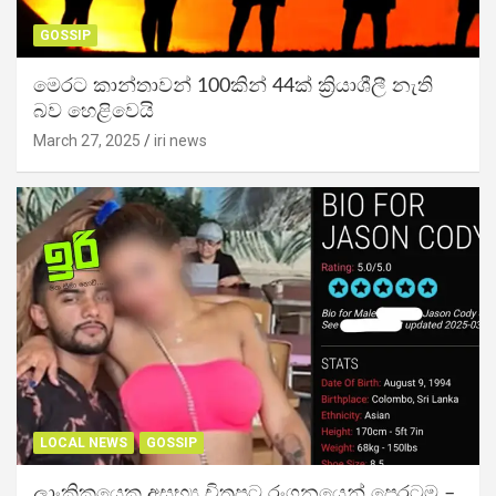
GOSSIP
මෙරට කාන්තාවන් 100කින් 44ක් ක්‍රියාශීලී නැති
බව හෙළිවෙයි
March 27, 2025
iri news
LOCAL NEWS
GOSSIP
ලාංකිකයෙකු අසභ්‍ය චිත්‍රපට රංගනයෙන් පෙරටම –