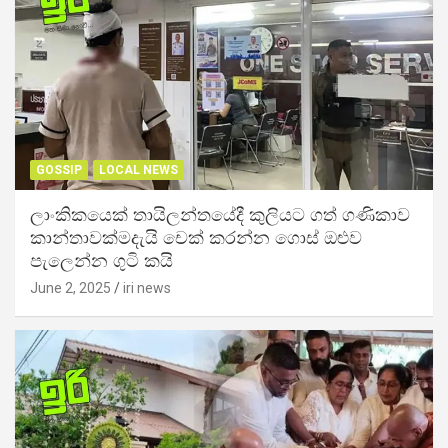
GOSSIP
LOCAL NEWS
ලාංකිකයෙක් තායිලන්තයේදී කුලියට ගත් ගණිකාව
කාන්තාවක්මදැයි චෙක් කරන්න ගොස් ඔළුව
පැලෙන්න ගුටි කයි
June 2, 2025
iri news