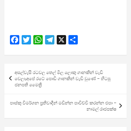
F
T
W
T
X
S
a
wi
h
el
h
ce
tt
at
e
ar
b
er
s
gr
e
Post
අසල්වැසි රටවල තෙල් මිල ලොකු ගානකින් වැඩි
o
A
a
navigation
වෙලා,අපේ රටේ පොඩි ගානකින් වැඩි වුණේ – හිටපු
o
p
m
ජනපති මෛත්‍රී
k
p
පාස්කු විමර්ශන ප්‍රතිවාදීන් මඩින්න පාවිච්චි කරන්න එපා –
නාමල් රාජපක්ෂ