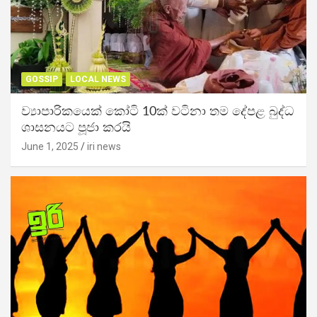
GOSSIP
LOCAL NEWS
ව්‍යාපාරිකයෙක් කෝටි 10ක් වටිනා තම දේපළ බුද්ධ
ශාසනයට පූජා කරයි
June 1, 2025
iri news