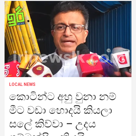
LOCAL NEWS
කොටින්ට අහු වුනා නම්
මීට වඩා හොදයි කියලා
සලේ කිව්වා – උදය