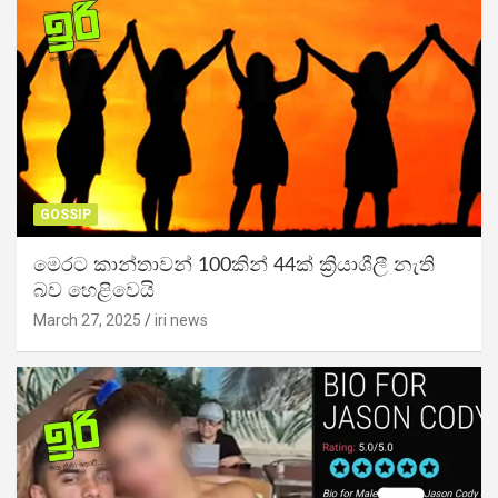
GOSSIP
මෙරට කාන්තාවන් 100කින් 44ක් ක්‍රියාශීලී නැති
බව හෙළිවෙයි
March 27, 2025
iri news