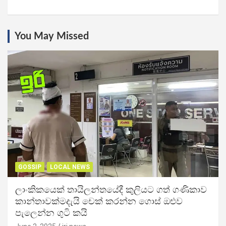
You May Missed
GOSSIP
LOCAL NEWS
ලාංකිකයෙක් තායිලන්තයේදී කුලියට ගත් ගණිකාව
කාන්තාවක්මදැයි චෙක් කරන්න ගොස් ඔළුව
පැලෙන්න ගුටි කයි