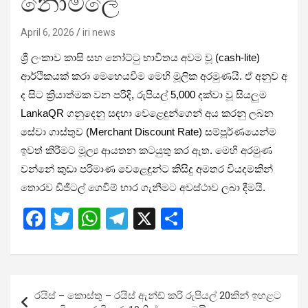
නොමිලේ
April 6, 2026
iri news
ශ්‍රී ලංකාව කාසි සහ නෝට්ටු භාවිතය අවම වූ (cash-lite)
ආර්ථිකයක් කරා මෙහෙයවීම මෙහි මූලික අරමුණයි. ඒ අනුව අ​
ද සිට ක්‍රියාත්මක වන පරිදි, රුපියල් 5,000 දක්වා වූ සියලුම
LankaQR ගනුදෙනු සඳහා වෙළෙඳුන්ගෙන් අය කරනු ලබන
සේවා ගාස්තුව (Merchant Discount Rate) සම්පූර්ණයෙන්ම
ඉවත් කිරීමට මූල්‍ය ආයතන කටයුතු කර ඇත. මෙහි අරමුණ
වන්නේ කුඩා පරිමාණ වෙළෙඳුන්ට කිසිදු අමතර වියදමකින්
තොරව ඩිජිටල් ගෙවීම් භාර ගැනීමට අවස්ථාව ලබා දීමයි.
F
T
W
T
X
S
a
wi
h
el
h
ce
tt
at
e
ar
b
er
s
gr
e
Post
රයිස් – කොස්තු – රයිස් ඇන්ඩ් කරි රුපියල් 20කින් ඉහළට
o
A
a
navigation