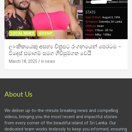
LOCAL NEWS
GOSSIP
ලාංකිකයෙකු අසභ්‍ය චිත්‍රපට රංගනයෙන් පෙරටම –
විදෙස් සමාගම් සමග ගිවිසුම්ගත වෙයි
March 18, 2025
iri news
About Us
We deliver up-to-the-minute breaking news and compelling
videos, bringing you the most recent and impactful stories
from every corner of the beautiful island of Sri Lanka. Our
dedicated team works tirelessly to keep you informed, ensuring