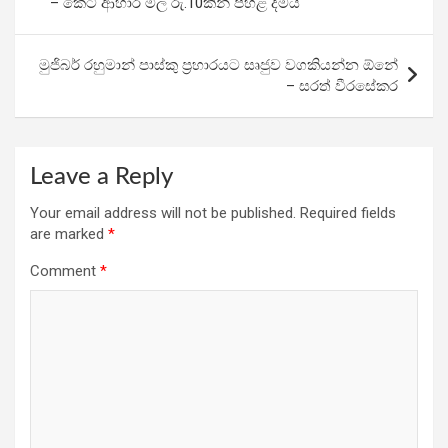
– කෙටි ආහාර මිල රු.10කින් පහළ දමයි
o
p
m
k
p
මුජිබර් රහුමාන් පාස්කු ප්‍රහාරයට සෘජුව වගකියන්න ඕනේ
– සරත් වීරසේකර
Leave a Reply
Your email address will not be published.
Required fields
are marked
*
Comment
*