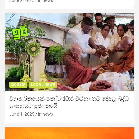
June 2, 2025
iri news
GOSSIP
LOCAL NEWS
ව්‍යාපාරිකයෙක් කෝටි 10ක් වටිනා තම දේපළ බුද්ධ
ශාසනයට පූජා කරයි
June 1, 2025
iri news