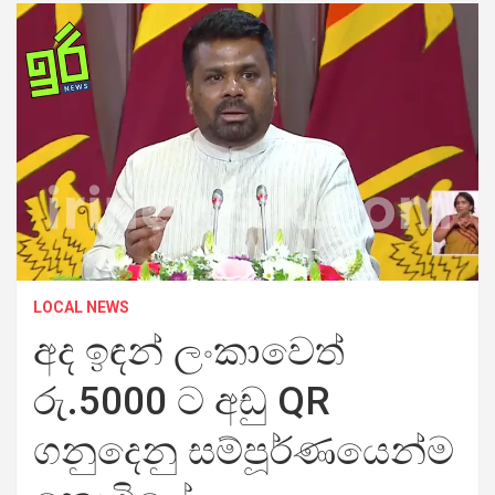
LOCAL NEWS
අද ඉඳන් ලංකාවෙත්
රු.5000 ට අඩු QR
ගනුදෙනු සම්පූර්ණයෙන්ම