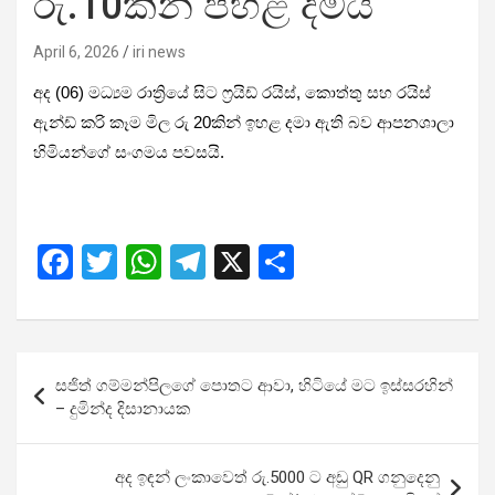
රු.10කින් පහළ දමයි
April 6, 2026
iri news
අද (06) මධ්‍යම රාත්‍රියේ සිට ෆ්‍රයිඩ් රයිස්, කොත්තු සහ රයිස්
ඇන්ඩ් කරි කෑම මිල රු 20කින් ඉහළ දමා ඇති බව ආපනශාලා
හිමියන්ගේ සංගමය පවසයි.
F
T
W
T
X
S
a
wi
h
el
h
ce
tt
at
e
ar
b
er
s
gr
e
Post
සජිත් ගම්මන්පිලගේ පොතට ආවා, හිටියේ මට ඉස්සරහින්
o
A
a
navigation
– දුමින්ද දිසානායක
o
p
m
k
p
අද ඉඳන් ලංකාවෙත් රු.5000 ට අඩු QR ගනුදෙනු