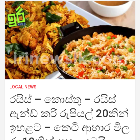
LOCAL NEWS
රයිස් – කොස්තු – රයිස්
ඇන්ඩ් කරි රුපියල් 20කින්
ඉහළට – කෙටි ආහාර මිල