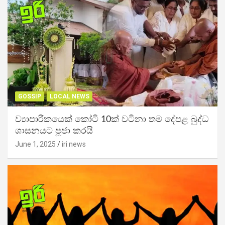
GOSSIP
LOCAL NEWS
ව්‍යාපාරිකයෙක් කෝටි 10ක් වටිනා තම දේපළ බුද්ධ
ශාසනයට පූජා කරයි
June 1, 2025
iri news