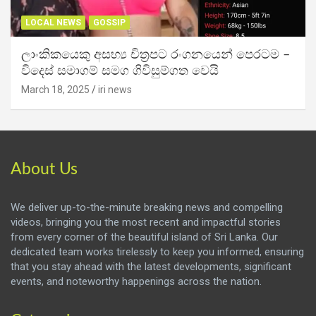
LOCAL NEWS
GOSSIP
ලාංකිකයෙකු අසභ්‍ය චිත්‍රපට රංගනයෙන් පෙරටම –
විදෙස් සමාගම් සමග ගිවිසුම්ගත වෙයි
March 18, 2025
iri news
About Us
We deliver up-to-the-minute breaking news and compelling
videos, bringing you the most recent and impactful stories
from every corner of the beautiful island of Sri Lanka. Our
dedicated team works tirelessly to keep you informed, ensuring
that you stay ahead with the latest developments, significant
events, and noteworthy happenings across the nation.