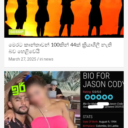
GOSSIP
මෙරට කාන්තාවන් 100කින් 44ක් ක්‍රියාශීලී නැති
බව හෙළිවෙයි
March 27, 2025
iri news