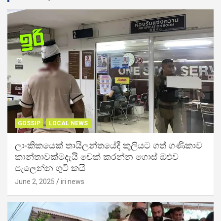
GOSSIP
LOCAL NEWS
ලාංකිකයෙක් තායිලන්තයේදී කුලියට ගත් ගණිකාව
කාන්තාවක්මදැයි චෙක් කරන්න ගොස් ඔළුව
පැලෙන්න ගුටි කයි
June 2, 2025
iri news