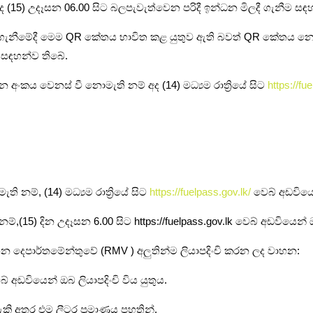
අද (15) උදෑසන 06.00 සිට බලපැවැත්වෙන පරිදී ඉන්ධන මිලදී ගැනීම 
බා ගැනීමේදී මෙම QR කේතය භාවිත කළ යුතුව ඇති බවත් QR කේතය නො
 සඳහන්ව තිබේ.
කය වෙනස් වී නොමැති නම් අද (14) මධ්‍යම රාත්‍රියේ සිට
https://fu
නම්, (14) මධ්‍යම රාත්‍රියේ සිට
https://fuelpass.gov.lk/
වෙබ් අඩවිය
(15) දින උදෑසන 6.00 සිට https://fuelpass.gov.lk වෙබ් අඩවියෙන් ඔ
න දෙපාර්තමේන්තුවේ (RMV ) අලුතින්ම ලියාපදිංචි කරන ලද වාහන:
් අඩවියෙන් ඔබ ලියාපදිංචි විය යුතුය.
ි අතර එම ලීටර ප්‍රමාණය පහතින්,