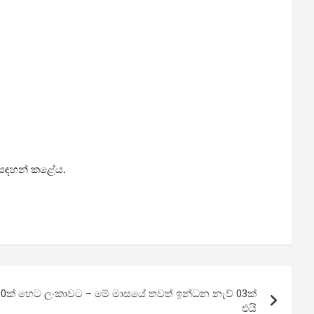
ය සඳහන් කළේය.
,000ක් හෙට ලංකාවට – මේ මාසයේ තවත් ඉන්ධන නැව් 03ක්
එයි