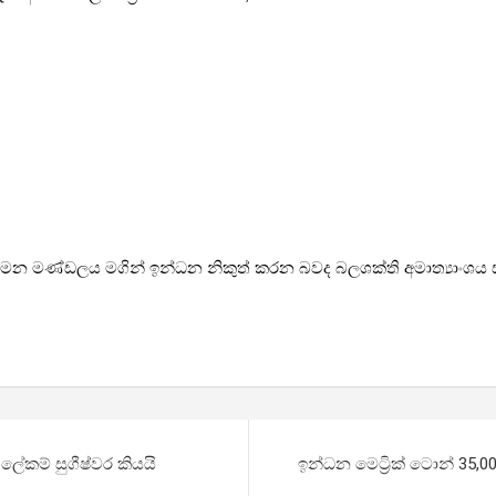
ගමනාගමන මණ්ඩලය මගින් ඉන්ධන නිකුත් කරන බවද බලශක්ති අමාත්‍යාංශ
ේකම් සුගීෂ්වර කියයි
ඉන්ධන මෙට්‍රික් ටොන් 35