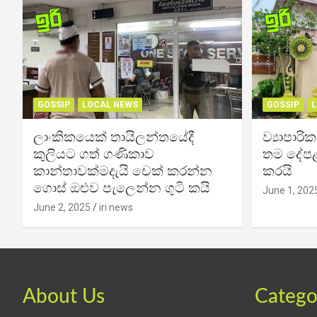
GOSSIP
LOCAL NEWS
GOSSIP
L
ලාංකිකයෙක් තායිලන්තයේදී
ව්‍යාපාර
කුලියට ගත් ගණිකාව
තම දේපළ
කාන්තාවක්මදැයි චෙක් කරන්න
කරයි
ගොස් ඔළුව පැලෙන්න ගුටි කයි
June 1, 202
June 2, 2025
iri news
About Us
Catego