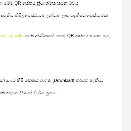
සඳහා මෙම QR කේතය ක්‍රියාත්මක කරන බවය.
මැතිව කිසිදු අවස්ථාවක ඉන්ධන ලබා ගැනීමට අවස්ථාවක්
elpass.gov.lk/
වෙබ් අඩවියෙන් මෙම QR කේතය භාගත කළ
ෙන් ඔබට හිමි කේතය භාගත (Download) කරගත හැකිය.
බ නැවත ලියාපදිංචි විය යුතුය.