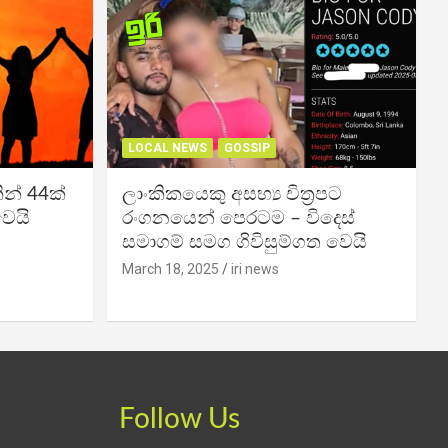
LOCAL NEWS
GOSSIP
න් 44ක්
ලාංකිකයෙකු අසභ්‍ය චිත්‍රපට
වෙයි
රංගනයෙන් පෙරටම – විදෙස්
සමාගම් සමග ගිවිසුම්ගත වෙයි
March 18, 2025
iri news
Follow Us