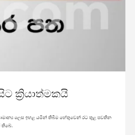
ට ක්‍රියාත්මකයි
සාමාන්‍ය ලෙස ඉහළ යමින් තිබීම හේතුවෙන් රට තුළ පවතින
 තිබේ.