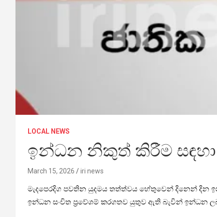
LOCAL NEWS
ඉන්ධන නිකුත් කිරීම සඳහා 
March 15, 2026
iri news
මැදපෙරදිග පවතින යුදමය තත්ත්වය හේතුවෙන් දිනෙන් දින ඉන
ඉන්ධන සංචිත ප්‍රවේශම් කරගතව යුතුව ඇති බැවින් ඉන්ධන 