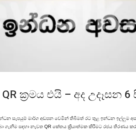
QR ක්‍රමය එයි – අද උදෑසන 6 සි
්ධන සැපයුම් මාර්ග අඩපන වෙමින් තිබීමත් රට තුළ ඉන්ධන ඉල්ලුම අ
ලබා ගැනීම සඳහා නැවත QR කේතය ක්‍රියාත්මක කිරීමට රජය තීරණය කර