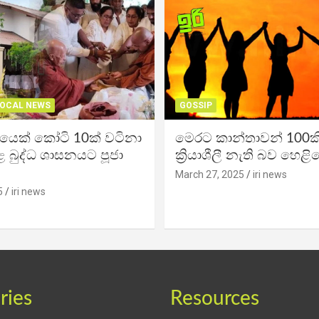
OCAL NEWS
GOSSIP
ිකයෙක් කෝටි 10ක් වටිනා
මෙරට කාන්තාවන් 100කි
 බුද්ධ ශාසනයට පූජා
ක්‍රියාශීලී නැති බව හෙළි
March 27, 2025
iri news
5
iri news
ries
Resources