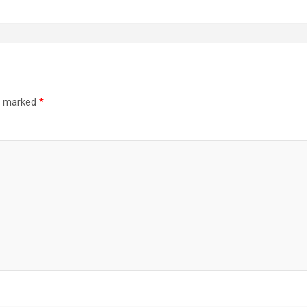
re marked
*