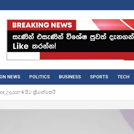
IGN NEWS
POLITICS
BUSINESS
SPORTS
TECH
අද උදෑසන 6 සිට ක්‍රියාත්මකයි