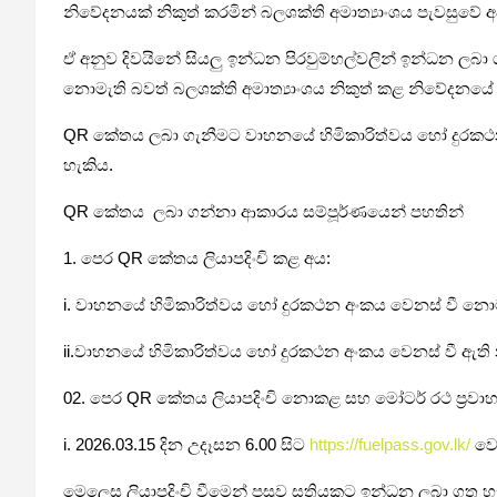
නිවේදනයක් නිකුත් කරමින් බලශක්ති අමාත්‍යාංශය පැවසුවේ 
ඒ අනුව දිවයිනේ සියලු ඉන්ධන පිරවුම්හල්වලින් ඉන්ධන ල
නොමැති බවත් බලශක්ති අමාත්‍යාංශය නිකුත් කළ නිවේදනයේ
QR කේතය ලබා ගැනීමට වාහනයේ හිමිකාරිත්වය හෝ දුරකථන අං
හැකිය.
QR කේතය ලබා ගන්නා ආකාරය සම්පූර්ණයෙන් පහතින්
1. පෙර QR කේතය ලියාපදිංචි කළ අය:
i. වාහනයේ හිමිකාරිත්වය හෝ දුරකථන අංකය වෙනස් වී නොමැති 
ii.වාහනයේ හිමිකාරිත්වය හෝ දුරකථන අංකය වෙනස් වී ඇති නම්,
02. පෙර QR කේතය ලියාපදිංචි නොකළ සහ මෝටර් රථ ප්‍රවාහ
i. 2026.03.15 දින උදෑසන 6.00 සිට
https://fuelpass.gov.lk/
වෙබ
මෙලෙස ලියාපදිංචි වීමෙන් පසුව සතියකට ඉන්ධන ලබා ගත හැක