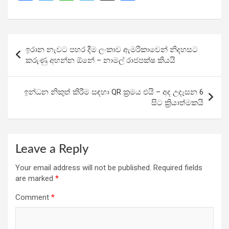
a
wi
h
el
h
ce
tt
at
e
ar
b
er
s
gr
e
Post
ඉරාන නැවට පහර දීම ලංකාව ඇමරිකාවෙන් නිදහසට
o
A
a
navigation
කරුණු අහන්න ඕනේ – නාමල් රාජපක්ෂ කියයි
o
p
m
k
p
ඉන්ධන නිකුත් කිරීම සඳහා QR ක්‍රමය එයි – අද උදෑසන 6
සිට ක්‍රියාත්මකයි
Leave a Reply
Your email address will not be published.
Required fields
are marked
*
Comment
*