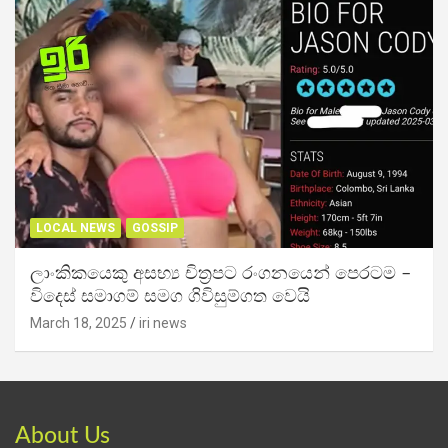
LOCAL NEWS
GOSSIP
ලාංකිකයෙකු අසභ්‍ය චිත්‍රපට රංගනයෙන් පෙරටම –
විදෙස් සමාගම් සමග ගිවිසුම්ගත වෙයි
March 18, 2025
iri news
About Us