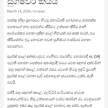
සුගීෂ්වර කියයි
March 14, 2026
iri news
පාස්කු ඉරිදා ප්‍රහාරයට හිටපු ජනාධිපති ගෝඨාභය රාජපක්ෂ
මහතාගේ නම සම්බන්ධ කිරීමට උත්සාහ කිරීම ශානි
අබේසේකර මහතා දකින දවල් හීනයක් පමණක් බවත්, එය
කිසිසේත්ම ඉටු නොවන බවත් සුගීෂ්වර බණ්ඩාර මහතා
පවසනවා.
සුරේෂ් සලේ අත්අඩංගුවට ගැනීමට එරෙහිව මහරගමදී අද (14)
පැවති මහජන පෙත්සම අතරතුරදී මාධ්‍ය වෙත අදහස් දක්වමින්
ඔහු සඳහන් කළේ, වත්මන් රජය යටතේ හිටපු බුද්ධි ප්‍රධානී
සුරේෂ් සලේ මහතා දැඩි දේශපාලන දඩයමකට ලක්ව ඇති
බවයි.
එහිදී ඔහු සඳහන් කළේ, එල්ටීටීඊ සංවිධානය නැවත
පණගැන්වීමට තිබූ උත්සාහයන් ව්‍යර්ථ කරමින් රට වෙනුවෙන්
යුතුකම් ඉෂ්ඨ කළ සුරේෂ් සලේ මහතාට අද පත්ව ඇත්තේ