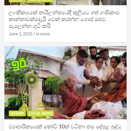
ලාංකිකයෙක් තායිලන්තයේදී කුලියට ගත් ගණිකාව
කාන්තාවක්මදැයි චෙක් කරන්න ගොස් ඔළුව
පැලෙන්න ගුටි කයි
June 2, 2025
iri news
GOSSIP
LOCAL NEWS
ව්‍යාපාරිකයෙක් කෝටි 10ක් වටිනා තම දේපළ බුද්ධ