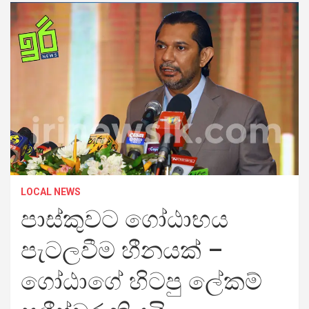
LOCAL NEWS
පාස්කුවට ගෝඨාභය
පැටලවීම හීනයක් –
ගෝඨාගේ හිටපු ලේකම්