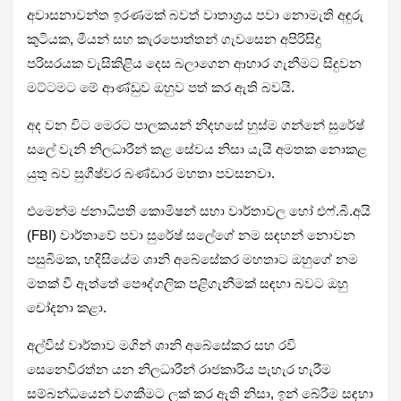
අවාසනාවන්ත ඉරණමක් බවත් වාතාශ්‍රය පවා නොමැති අඳුරු
කුටියක, මීයන් සහ කැරපොත්තන් ගැවසෙන අපිරිසිදු
පරිසරයක වැසිකිළිය දෙස බලාගෙන ආහාර ගැනීමට සිදුවන
මට්ටමට මේ ආණ්ඩුව ඔහුව පත් කර ඇති බවයි.
අද වන විට මෙරට පාලකයන් නිදහසේ හුස්ම ගන්නේ සුරේෂ්
සලේ වැනි නිලධාරීන් කළ සේවය නිසා යැයි අමතක නොකළ
යුතු බව සුගීෂ්වර බණ්ඩාර මහතා පවසනවා.
එමෙන්ම ජනාධිපති කොමිෂන් සභා වාර්තාවල හෝ එෆ්.බී.අයි
(FBI) වාර්තාවේ පවා සුරේෂ් සලේගේ නම සඳහන් නොවන
පසුබිමක, හදිසියේම ශානි අබේසේකර මහතාට ඔහුගේ නම
මතක් වී ඇත්තේ පෞද්ගලික පළිගැනීමක් සඳහා බවට ඔහු
චෝදනා කළා.
අල්විස් වාර්තාව මගින් ශානි අබේසේකර සහ රවි
සෙනෙවිරත්න යන නිලධාරීන් රාජකාරිය පැහැර හැරීම
සම්බන්ධයෙන් වගකීමට ලක් කර ඇති නිසා, ඉන් බේරීම සඳහා