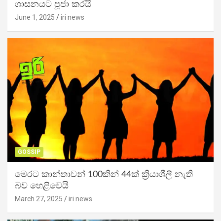
ශාසනයට පූජා කරයි
June 1, 2025
iri news
GOSSIP
මෙරට කාන්තාවන් 100කින් 44ක් ක්‍රියාශීලී නැති
බව හෙළිවෙයි
March 27, 2025
iri news