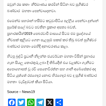
ඔවුන් රස කතා නිර්මාණය කරමින් සිටින බව සුගීෂ්වර
බණ්ඩාර මහතා පෙන්වාදෙනවා.
එමෙන්ම සහරාන් හසීම්ට කටුවාපිටිය පල්ලිය පෙන්වා දුන්නේ
සුරේෂ් සලේ බවට පවතින ප්‍රකාශ අසත්‍ය බවත්,
ප්‍රහාරකයින්2019 පෙබරවාරි මාසයේ සිටම එම ප්‍රදේශයේ
නිවසක් කුලියට ගෙන සැලසුම් සකස් කර තිබූ බවත් සුගීෂ්වර
බණ්ඩාර මහතා මෙහිදී අනාවරණය කළා.
හිටපු බුද්ධි ප්‍රධානී නිලන්ත ජයවර්ධන මහතා විසින් ප්‍රහාරය
ගැන සියලු තොරතුරු ලබා දී තිබියදීත් එය වළක්වා ගැනීමට
අපොහොසත් වූ රවි සෙනෙවිරත්න සහ ශානි අබේසේකර අද
සිටිය යුත්තේ රජගෙදර නොව හිරගෙදර බව ද සුගීෂ් බණ්ඩාර
මහතා වැඩිදුරටත් කියා සිටියා.
Source – News19
F
T
W
T
X
S