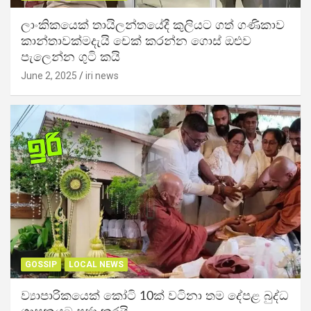
ලාංකිකයෙක් තායිලන්තයේදී කුලියට ගත් ගණිකාව
කාන්තාවක්මදැයි චෙක් කරන්න ගොස් ඔළුව
පැලෙන්න ගුටි කයි
June 2, 2025
iri news
GOSSIP
LOCAL NEWS
ව්‍යාපාරිකයෙක් කෝටි 10ක් වටිනා තම දේපළ බුද්ධ