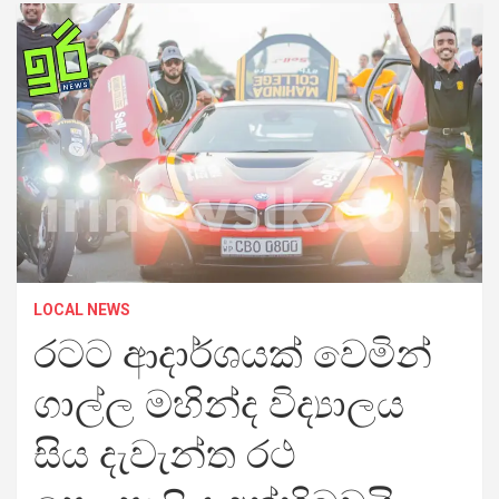
LOCAL NEWS
රටට ආදාර්ශයක් වෙමින්
ගාල්ල මහින්ද විද්‍යාලය
සිය දැවැන්ත රථ