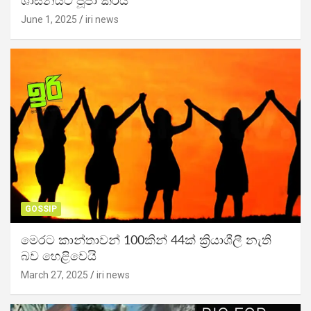
ශාසනයට පූජා කරයි
June 1, 2025
iri news
GOSSIP
මෙරට කාන්තාවන් 100කින් 44ක් ක්‍රියාශීලී නැති
බව හෙළිවෙයි
March 27, 2025
iri news