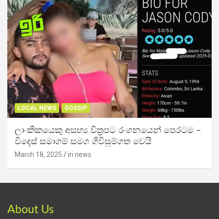
LOCAL NEWS
GOSSIP
ලාංකිකයෙකු අසභ්‍ය චිත්‍රපට රංගනයෙන් පෙරටම –
විදෙස් සමාගම් සමග ගිවිසුම්ගත වෙයි
March 18, 2025
iri news
About Us