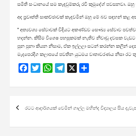
සමිති සංධානයේ සම කැඳවුම්කරු රවී කුමුදේශ් පවසනවා. ඔහ
අද ප්‍රවෘත්ති සාකච්ඡාවක් කැඳවමින් ඔහු මේ බව සඳහන් කළ අත
” අත්‍යවශ්‍ය සේවාවක් විදියට අකණ්ඩව සෞඛ්‍ය සේවාව පවත
හදන්න. කිසිම විශෙෂ පහසුකමක් නැතිව නිවාඩු දවසක වැඩ
පුන පුනා කියන නිසාම, ඒක ඉල්ලලා සටන් කරන්න කලින් දෙන්
මැදපෙරදිග කලාපයේ පවතින යුධමය වාතාවරණය නිසා රට තුල 
F
T
W
T
X
S
a
wi
h
el
h
ce
tt
at
e
ar
b
er
s
gr
e
Post
o
A
a
රටට ආදාර්ශයක් වෙමින් ගාල්ල මහින්ද විද්‍යාලය සිය දැව
navigation
o
p
m
k
p