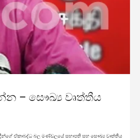
්න – සෞඛ්‍ය වෘත්තීය
යවේදීන්ගේ ඒකාබද්ධ බල මණ්ඩලයේ සභාපති සහ සෞඛ්‍ය වෘත්තීය