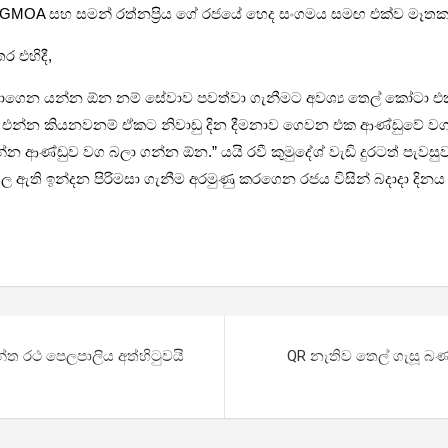
ු GMOA සහ සමන් රත්නප්‍රිය ගේ රජයේ හෙද සංගමය සමඟ එක්ව මෑතකද
ර එහිදී,
්වාගෙන යන්න ඕන නම් සේවාව පවත්වා ගැනීමට අවශ්‍ය තෙල් කෝටා එක
ට එන්න කියනවනම් ඒකට නිවාඩු දින දීමනාව ගෙවන එක ආණ්ඩුවේ වගක
න ආණ්ඩුව වග බලා ගන්න ඕන.” යයි රවී කුමුදේශ් වැඩි දුරටත් පැවසුව
ඇති ඉන්දන පිරිමසා ගැනීම අරමුණු කරගෙන රජය විසින් බදාදා දිනය 
ැන්ත රථ පෙලපාලිය අත්හිටුවයි
QR නැතිව තෙල් ගැසූ බණ්