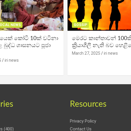
OCAL NEWS
GOSSIP
ිකයෙක් කෝටි 10ක් වටිනා
මෙරට කාන්තාවන් 100කි
 බුද්ධ ශාසනයට පූජා
ක්‍රියාශීලී නැති බව හෙළි
March 27, 2025
iri news
5
iri news
ries
Resources
Privacy Policy
ws
(400)
Contact Us