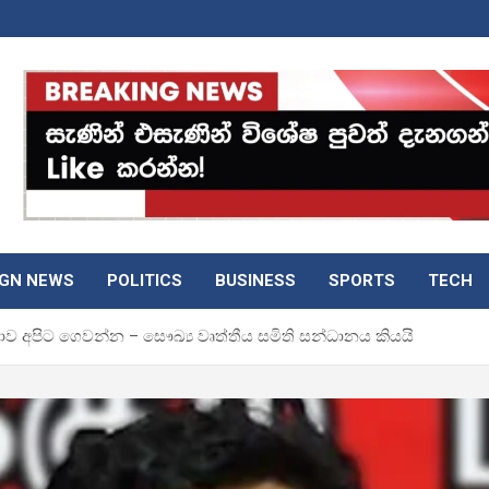
IGN NEWS
POLITICS
BUSINESS
SPORTS
TECH
නාව අපිට ගෙවන්න – සෞඛ්‍ය වෘත්තීය සමිති සන්ධානය කියයි