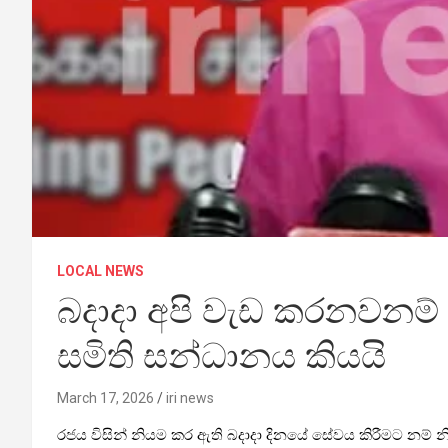
LOCAL NEWS
බදාදා අපි වැඩ කරනවනම් 
සමිති සන්ධානය කියයි
March 17, 2026
iri news
රජය විසින් නියම කර ඇති බදාදා දිනයේ සේවය කිරීමට නම් න