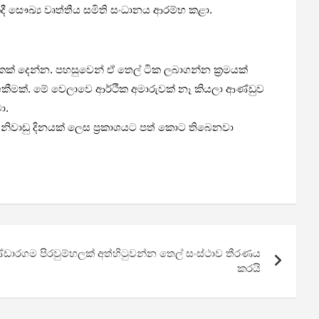
ී සෞඛ්‍ය වෘත්තීය සමිති සංධානය ආරම්භ කළා.
ක් දෙන්න. පහසුවෙන් ඒ තෙල් ටික ලබාගන්න ක්‍රමයක්
ීමක්. මේ වෙලාවෙ ආර්ථික අමාරුවක් නෑ කියලා ආණ්ඩුව
ා.
නිවාඩු දිනයක් ලෙස ප්‍රකාශයට පත් කොට තිබෙනවා
ඩා­ර­ගම පිර­වුම්හලක් අත්හිටුවන්න තෙල් සංස්ථාව තීරණය
කරයි