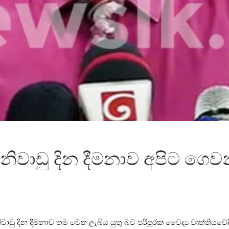
නිවාඩු දින දීමනාව අපිට ගෙවන
ිවාඩු දින දීමනාව තම වෙත ලැබිය යුතු බව පරිපූරක වෛද්‍ය වෘත්ති