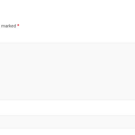
re marked
*