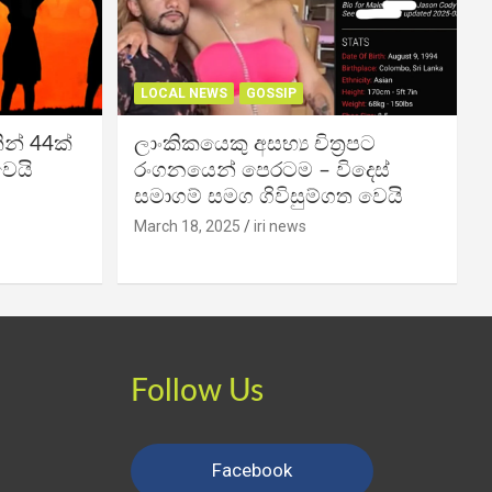
LOCAL NEWS
GOSSIP
න් 44ක්
ලාංකිකයෙකු අසභ්‍ය චිත්‍රපට
වෙයි
රංගනයෙන් පෙරටම – විදෙස්
සමාගම් සමග ගිවිසුම්ගත වෙයි
March 18, 2025
iri news
Follow Us
Facebook