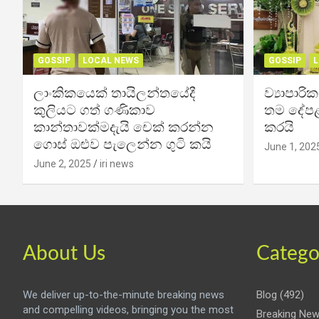
GOSSIP
LOCAL NEWS
GOSSIP
L
ලාංකිකයෙක් තායිලන්තයේදී
ව්‍යාපාර
කුලියට ගත් ගණිකාව
තම දේපළ
කාන්තාවක්මදැයි චෙක් කරන්න
කරයි
ගොස් ඔළුව පැලෙන්න ගුටි කයි
June 1, 202
June 2, 2025
iri news
About Us
Catego
We deliver up-to-the-minute breaking news
Blog
(492)
and compelling videos, bringing you the most
Breaking Ne