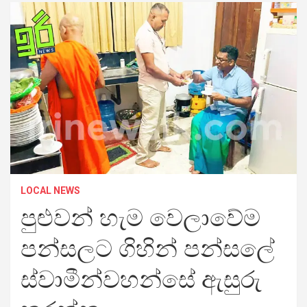
LOCAL NEWS
පුළුවන් හැම වෙලාවේම
පන්සලට ගිහින් පන්සලේ
ස්වාමීන්වහන්සේ ඇසුරු