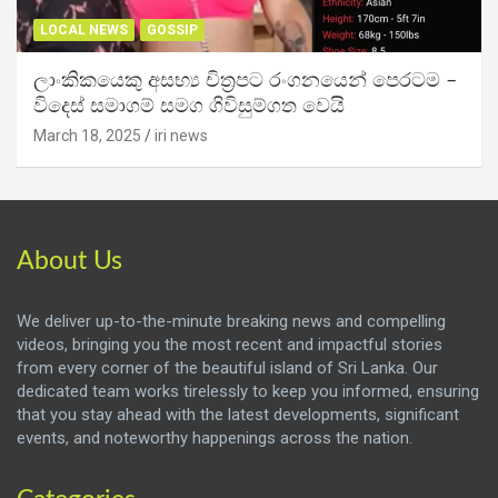
LOCAL NEWS
GOSSIP
ලාංකිකයෙකු අසභ්‍ය චිත්‍රපට රංගනයෙන් පෙරටම –
විදෙස් සමාගම් සමග ගිවිසුම්ගත වෙයි
March 18, 2025
iri news
About Us
We deliver up-to-the-minute breaking news and compelling
videos, bringing you the most recent and impactful stories
from every corner of the beautiful island of Sri Lanka. Our
dedicated team works tirelessly to keep you informed, ensuring
that you stay ahead with the latest developments, significant
events, and noteworthy happenings across the nation.