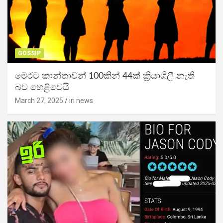
GOSSIP
මෙරට කාන්තාවන් 100කින් 44ක් ක්‍රියාශීලී නැති
බව හෙළිවෙයි
March 27, 2025
iri news