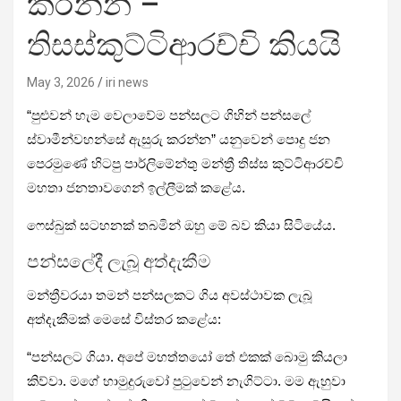
කරන්න –
තිසස්කුට්ටිආරච්චි කියයි
May 3, 2026
iri news
“පුළුවන් හැම වෙලාවේම පන්සලට ගිහින් පන්සලේ
ස්වාමීන්වහන්සේ ඇසුරු කරන්න” යනුවෙන් පොදු ජන
පෙරමුණේ හිටපු පාර්ලිමේන්තු මන්ත්‍රී තිස්ස කුට්ටිආරච්චි
මහතා ජනතාවගෙන් ඉල්ලීමක් කළේය.
ෆෙස්බුක් සටහනක් තබමින් ඔහු මේ බව කියා සිටියේය.
පන්සලේදී ලැබූ අත්දැකීම
මන්ත්‍රීවරයා තමන් පන්සලකට ගිය අවස්ථාවක ලැබූ
අත්දැකීමක් මෙසේ විස්තර කළේය:
“පන්සලට ගියා. අපේ මහත්තයෝ තේ එකක් බොමු කියලා
කිව්වා. මගේ හාමුදුරුවෝ පුටුවෙන් නැගිට්ටා. මම ඇහුවා