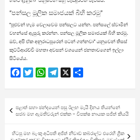
හිතට දැනුනා” යනුවෙන් ඔහු වැඩිදුරටත් පැවසීය.
“පන්සල මූලික සමාජයක් බිහි කරමු”
“පුළුවන් හැම වෙලාවෙම පන්සලට යන්න. පන්සලේ ස්වාමීන්
වහන්සේ ඇසුරු කරන්න. පන්සල මූලික සමාජයක් බිහි කරමු.
ඔව්, අපි ඒක අනුරාධපුරෙන් පටන් ගන්නවා” යනුවෙන් තිසස්
කුට්ටිආරච්චි මහතා අවසන් වශයෙන් ජනතාවගෙන් ඉල්ලා
සිටියේය.
F
T
W
T
X
S
a
wi
h
el
h
ce
tt
at
e
ar
b
er
s
gr
e
Post
පළාත් සභා ඡන්දයෙන් පසු ඊලඟ මැයි දිනය තියන්නේ
o
A
a
navigation
සජබ මහ ඇමතිවරුන් එක්ක – විපක්ෂ නායක සජිත් කියයි
o
p
m
k
p
හිටපු මහ බැංකු අධිපති අජිත් නිවාඩ් කබ්රාල්ට එරෙහි ග්‍රීක
බැඳුම්කර නඩුව විභාගයට ස්ථිර ත්‍රිපුද්ගල විනිසුරු මඩුල්ලක්