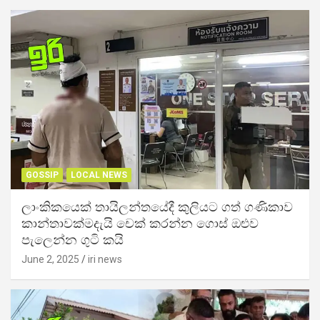
GOSSIP
LOCAL NEWS
ලාංකිකයෙක් තායිලන්තයේදී කුලියට ගත් ගණිකාව
කාන්තාවක්මදැයි චෙක් කරන්න ගොස් ඔළුව
පැලෙන්න ගුටි කයි
June 2, 2025
iri news