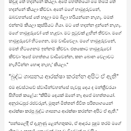
කවුද තේ හදන්නේ කියලා. අපේ මහත්තයෝ මම තමයි තේ
හදන්නේ කියලා කිව්වා. අනේ මගේ හාමුදුරුවනේ,
ඔබවහන්සේ තේ හදලා මම බීලා හරියන්නෙ නැහැ. මමත්
එන්නම් කියලා කුස්සියට ගියා. මට තේ හදන්න දුන්නේ නැහැ.
මගේ හාමුදුරුවෝ තේ හැදුවා. මට පුටුවක් ළඟින් තිව්වා. මගේ
හාමුදුරුවෝ හිටගෙන, මම වාඩිවෙලා. මගේ හාමුදුරුවනේ,
මමත් හිටගෙනම ඉන්නම් කිව්වා. එතකොට හාමුදුරුවෝ
කිව්වා ‘අපේ මහත්තය වාඩිවෙන්න, කන බොන වෙලාවට
නැගිටින්න හොඳ නැහැ’ කියලා.”
“බුද්ධ ශාසනය ආරක්ෂා කරන්න අපිට ඒ ඇති”
එම අවස්ථාවේ ස්වාමීන්වහන්සේ පැවසූ දෙය ද මන්ත්‍රීවරයා
සිහිපත් කළේය: “කිසිම දෙයක් ඕනේ නෑ අපේ මහත්තයෝ.
අනුරාධපුර රජවරුන්, මුතුන් මිත්තන් ජීවිත පරිත්‍යාගයෙන්
ආරක්ෂා කරපු බුද්ධ ශාසනය ආරක්ෂා කරන්න අපිට ඒ ඇති.”
“පන්සලේදී ඒ දැනුණු ළෙන්ගතුකම, ඒ ආදරය පුදුම තරම් මගේ