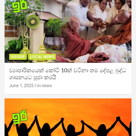
GOSSIP
LOCAL NEWS
ව්‍යාපාරිකයෙක් කෝටි 10ක් වටිනා තම දේපළ බුද්ධ
ශාසනයට පූජා කරයි
June 1, 2025
iri news