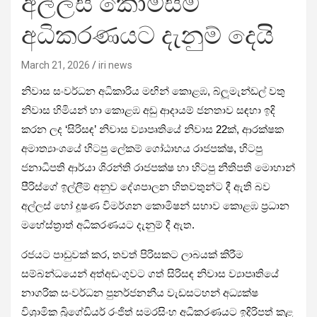
අල්ලස් කොමිසම
අධිකරණයට දැනුම් දෙයි
March 21, 2026
iri news
නිවාස සංවර්ධන අධිකාරිය මඟින් කොළඹ, බ්ලූමැන්ඩල් වතු
නිවාස හිමියන් හා කොළඹ අඩු ආදායම් ජනතාව සඳහා ඉදි
කරන ලද ‘සිරිසඳ’ නිවාස ව්‍යාපෘතියේ නිවාස 22ක්, ආරක්ෂක
අමාත්‍යාංශයේ හිටපු ලේකම් ගෝඨාභය රාජපක්ෂ, හිටපු
ජනාධිපති ආර්යා ශිරන්ති රාජපක්ෂ හා හිටපු නීතිපති මොහාන්
පීරිස්ගේ ඉල්ලීම් අනුව දේශපාලන හිතවතුන්ට දී ඇති බව
අල්ලස් හෝ දූෂණ විමර්ශන කොමිෂන් සභාව කොළඹ ප්‍රධාන
මහේස්ත්‍රාත් අධිකරණයට දැනුම් දී ඇත.
රජයට පාඩුවක් කර, තවත් පිරිසකට ලාබයක් කිරීම
සම්බන්ධයෙන් අත්අඩංගුවට ගත් සිරිසඳ නිවාස ව්‍යාපෘතියේ
නාගරික සංවර්ධන පුනර්ජනනීය වැඩසටහන් අධ්‍යක්ෂ
විශ්‍රාමික බ්‍රිගේඩියර් රංජිත් සමරසිංහ අධිකරණයට ඉදිරිපත් කළ