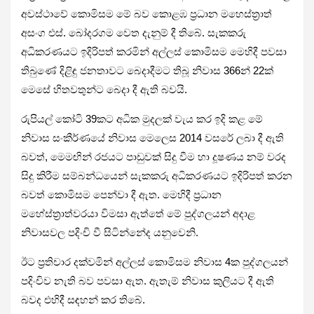
අවස්ථාවේ කොමිසම මේ බව කොළඹ ප්‍රධාන මහෙස්ත්‍රාත්
අසංග එස්. බෝදරගම වෙත දැනුම් දී තිබේ. සැකකරු
අධිකරණයට ඉදිරිපත් කරමින් අල්ලස් කොමිසම මෙහිදී පවසා
තිබුණේ දිළිඳු ජනතාවට බෙදාදීමට තිබූ නිවාස 366න් 22ක්
මෙසේ හිතවතුන්ට බෙදා දී ඇති බවයි.
රුපියල් කෝටි 39කට අධික මුදලක් වැය කර ඉදි කළ මේ
නිවාස සංකීර්ණයේ නිවාස මෙලෙස 2014 වසරේ ලබා දී ඇති
බවත්, මෙමඟින් රජයට පාඩුවක් සිදු වීම හා දූෂණය නම් වරද
සිදු කිරීම සම්බන්ධයෙන් සැකකරු අධිකරණයට ඉදිරිපත් කරන
බවත් කොමිසම පෙන්වා දී ඇත. මෙහිදී ප්‍රධාන
මහේස්ත්‍රාත්වරයා විමසා ඇත්තේ මේ පුද්ගලයන් අදාළ
නිවාසවල පදිංචි වී සිටින්නේද යනුවෙනි.
ඊට ප්‍රතිචාර දක්වමින් අල්ලස් කොමිසම නිවාස 4ක පුද්ගලයන්
පදිංචිව නැති බව පවසා ඇත. ඇතැම් නිවාස කුලියට දී ඇති
බවද එහිදී සඳහන් කර තිබේ.