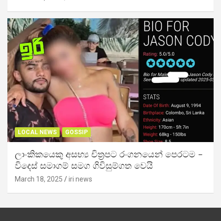
LOCAL NEWS
GOSSIP
ලාංකිකයෙකු අසභ්‍ය චිත්‍රපට රංගනයෙන් පෙරටම –
විදෙස් සමාගම් සමග ගිවිසුම්ගත වෙයි
March 18, 2025
iri news