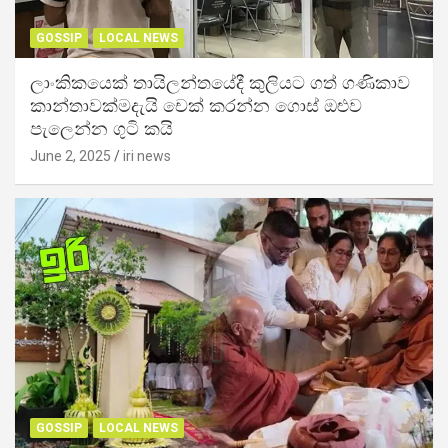
GOSSIP
LOCAL NEWS
ලාංකිකයෙක් තායිලන්තයේදී කුලියට ගත් ගණිකාව
කාන්තාවක්මදැයි චෙක් කරන්න ගොස් ඔළුව
පැලෙන්න ගුටි කයි
June 2, 2025
iri news
GOSSIP
LOCAL NEWS