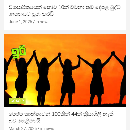
ව්‍යාපාරිකයෙක් කෝටි 10ක් වටිනා තම දේපළ බුද්ධ
ශාසනයට පූජා කරයි
June 1, 2025
iri news
GOSSIP
මෙරට කාන්තාවන් 100කින් 44ක් ක්‍රියාශීලී නැති
බව හෙළිවෙයි
March 27, 2025
iri news