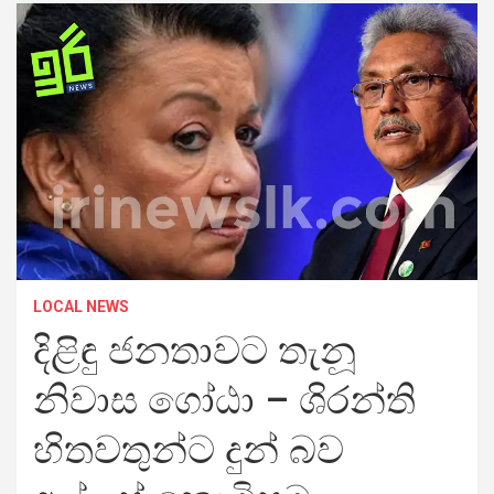
LOCAL NEWS
දිළිඳු ජනතාවට තැනූ
නිවාස ගෝඨා – ශිරන්ති
හිතවතුන්ට දුන් බව