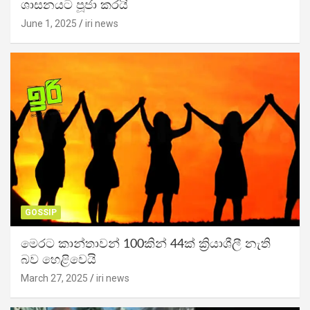
ශාසනයට පූජා කරයි
June 1, 2025
iri news
GOSSIP
මෙරට කාන්තාවන් 100කින් 44ක් ක්‍රියාශීලී නැති
බව හෙළිවෙයි
March 27, 2025
iri news