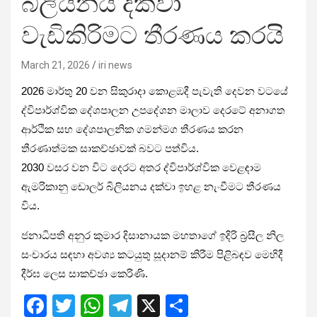
බිලියනය දක්වා
වැඩිකිරිමට තීරණය කරයි
March 21, 2026
iri news
2026 මාර්තු 20 වන සිකුරාදා කොළඹදී පැවැති දෙවන වටයේ
ද්විපාර්ශ්වික දේශපාලන උපදේශන මාලාව දෙරටේ අනාගත
ආර්ථික සහ දේශපාලනික ගමන්මග තීරණය කරන
තීරණාත්මක සාකච්ඡාවක් බවට පත්විය.
2030 වසර වන විට දෙරට අතර ද්විපාර්ශ්වික වෙළඳාම
ඇමරිකානු ඩොලර් බිලියනය
දක්වා ඉහළ නැංවීමට තීරණය
විය.
ජනාධිපති
අනුර කුමාර දිසානායක මහතාගේ
ඉදිරි බ්‍රසීල නිල
සංචාරය සඳහා අවශ්‍ය කටයුතු සූදානම් කිරීම පිළිබඳව මෙහිදී
දීර්ඝ ලෙස සාකච්ඡා කෙරිණි.
F
T
W
T
X
S