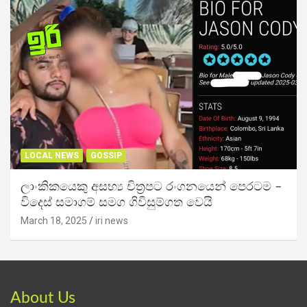
LOCAL NEWS
GOSSIP
ලාංකිකයෙකු අසභ්‍ය චිත්‍රපට රංගනයෙන් පෙරටම –
විදෙස් සමාගම් සමග ගිවිසුම්ගත වෙයි
March 18, 2025
iri news
About Us