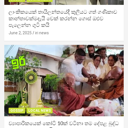
ලාංකිකයෙක් තායිලන්තයේදී කුලියට ගත් ගණිකාව
කාන්තාවක්මදැයි චෙක් කරන්න ගොස් ඔළුව
පැලෙන්න ගුටි කයි
June 2, 2025
iri news
GOSSIP
LOCAL NEWS
ව්‍යාපාරිකයෙක් කෝටි 10ක් වටිනා තම දේපළ බුද්ධ