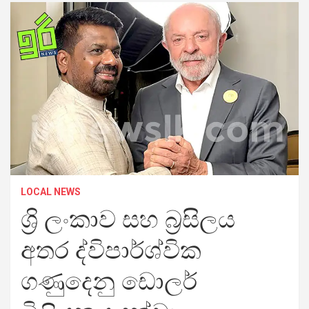
LOCAL NEWS
ශ්‍රි ලංකාව සහ බ්‍රසිලය
අතර ද්විපාර්ශ්වික
ගණුදෙනු ඩොලර්