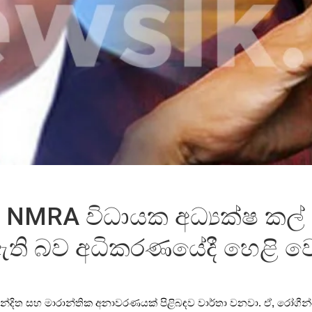
RA විධායක අධ්‍යක්ෂ කල් ඉක
 ඇති බව අධිකරණයේදී හෙළි වෙ
ින්දිත සහ මාරාන්තික අනාවරණයක් පිළිබඳව වාර්තා වනවා. ඒ, රෝගීන්ගේ