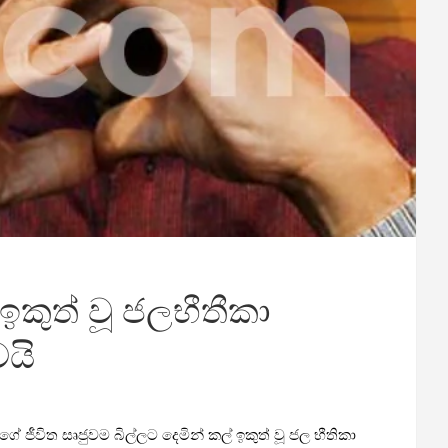
ුත් වූ ජලභීතීකා
යි
 ජීවිත සෘජුවම බිල්ලට දෙමින් කල් ඉකුත් වූ ජල භීතිකා