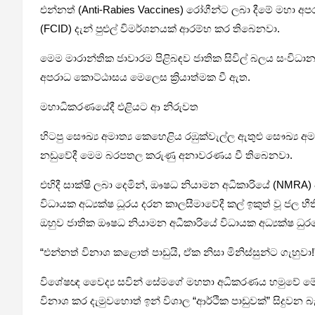
එන්නත් (Anti-Rabies Vaccines) රෝගීන්ට ලබා දීමේ මහා අ
(FCID) දැන් පුළුල් විමර්ශනයක් ආරම්භ කර තිබෙනවා.
මෙම මාරාන්තික ජාවාරම පිළිබඳව ජාතික සිවිල් බලය සංවිධ
අපරාධ කොට්ඨාසය මෙලෙස ක්‍රියාත්මක වී ඇත.
මහාධිකරණයේදී එළියට ආ නිරුවත
හිටපු සෞඛ්‍ය අමාත්‍ය කෙහෙළිය රඹුක්වැල්ල ඇතුළු සෞඛ්
නඩුවේදී මෙම බරපතල කරුණු අනාවරණය වී තිබෙනවා.
එහිදී සාක්ෂි ලබා දෙමින්, ඖෂධ නියාමන අධිකාරියේ (NMRA) 
විධායක අධ්‍යක්ෂ ධූරය දරන කාලසීමාවේදී කල් ඉකුත් වූ ජල භ
ඔහුව ජාතික ඖෂධ නියාමන අධීකාරියේ විධායක අධ්‍යක්ෂ ධුර
“එන්නත් විනාශ කළොත් පාඩුයි, ඒක නිසා මිනිස්සුන්ට ගැහුවා!
විශේෂඥ වෛද්‍ය සවින් සේමගේ මහතා අධිකරණය හමුවේ මේ ස
විනාශ කර දැමුවහොත් ඉන් විශාල “ආර්ථික පාඩුවක්” සිදුවන බ