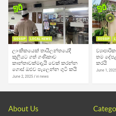
GOSSIP
LOCAL NEWS
GOSSIP
L
ලාංකිකයෙක් තායිලන්තයේදී
ව්‍යාපාර
කුලියට ගත් ගණිකාව
තම දේපළ
කාන්තාවක්මදැයි චෙක් කරන්න
කරයි
ගොස් ඔළුව පැලෙන්න ගුටි කයි
June 1, 202
June 2, 2025
iri news
About Us
Catego