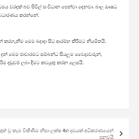
ාධමය වරදක් බව සිවිල් සංවිධාන පෙන්වා දෙනවා. බාල ඖෂධ
් අවධාරණය කරන්නේ.
න් කරගැනීම මෙම බදාදා සිට ආරම්භ කිරීමට නියමිතයි.
දුන් මෙම ජාවාරමට සම්බන්ධ සියලුම වෛද්‍යවරුන්,
රිම දඬුවම් ලබා දීමට කටයුතු කරන ලෙසයි.
කුත් වූ කෑම විකිණීම නිසා ලක්ෂ 4ක දඩයක් අධිකරණයෙන්
පනවයි