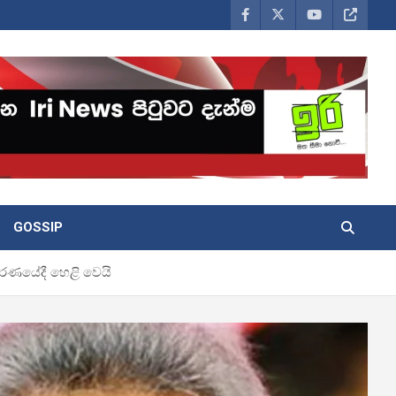
GOSSIP
කරණයේදී හෙළි වෙයි