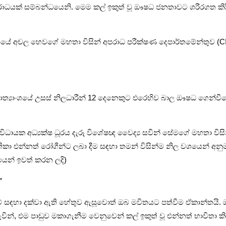
පරාධයක් සම්බන්ධයෙනි. මෙම කල් ඉකුත් වූ ඖෂධ ජනතාවට ශරීරගත කිරී
ානයේ අචල හෙවගේ මහතා විසින් අපරාධ පරීක්ෂණ දෙපාර්තමේන්තුව (CI
‍ය අමාත්‍යාංශයේ උසස් නිලධාරීන් 12 දෙනෙකුට එරෙහිව බාල ඖෂධ ග
විධායක අධ්‍යක්ෂ ධූරය දැරූ විශේෂඥ වෛද්‍ය සවින් සේමගේ මහතා විසින
ීතිකා එන්නත් රෝගීන්ට ලබා දීම සඳහා තමන් විසින්ම නිල වශයෙන් අනුම
යෙන් ඉවත් කරන ලදි)
”
ඳහා දක්වා ඇති හේතුව ඇසූවොත් ඔබ මවිතයට පත්වීම ඒකාන්තයි. ඔ
ැවින්, එම පාඩුව මකාගැනීම වෙනුවෙන් කල් ඉකුත් වූ එන්නත් භාවිතා ක