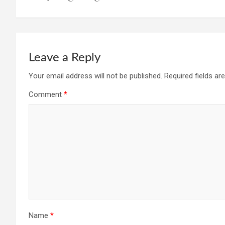
o
p
m
k
p
Leave a Reply
Your email address will not be published.
Required fields a
Comment
*
Name
*