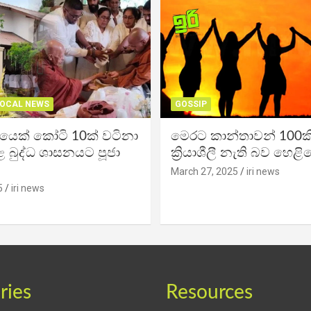
OCAL NEWS
GOSSIP
ිකයෙක් කෝටි 10ක් වටිනා
මෙරට කාන්තාවන් 100කි
 බුද්ධ ශාසනයට පූජා
ක්‍රියාශීලී නැති බව හෙළි
March 27, 2025
iri news
5
iri news
ries
Resources