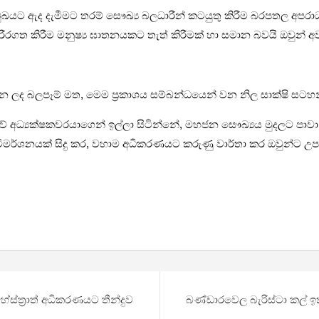
ුඛයට ඇද දැමීමට තරම් සෞඛ්‍ය බලධාරීන් කටයුතු කිරීම බරපතල අපර
රීරගත කිරීම මනුෂ්‍ය ඝාතනයකට තැත් කිරීමක් හා සමාන බවයි ඔවුන
 කරන ලද බලපෑම් මත, මෙම ප්‍රකාශය සම්බන්ධයෙන් වන නිල සාක්ෂි සටහ
ේ අධ්‍යක්ෂකවරයාගෙන් ඉල්ලා සිටින්නේ, මහජන සෞඛ්‍යය මුදලට පාවා 
විමර්ශනයක් සිදු කර, වහාම අධිකරණයට කරුණු වාර්තා කර ඔවුන්ට උප
ස්ත්‍රාත් අධිකරණයට ⁣තීන්දුව
බණ්ඩාරවෙල බැරිස්ටා කල් ඉ