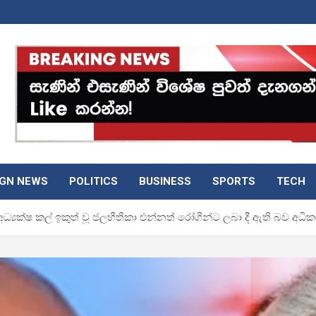
IGN NEWS
POLITICS
BUSINESS
SPORTS
TECH
යක්ෂ කල් ඉකුත් වූ ජලභීතීකා එන්නත් රෝගීන්ට ලබා දී ඇති බව අධි