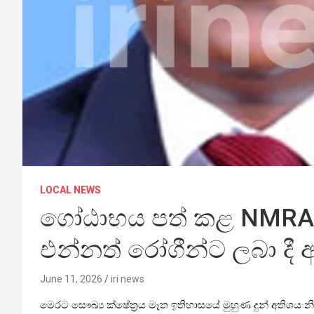
LOCAL NEWS
ගෝඨාභය පත් කළ NMRA NM
එන්නත් රෝගීන්ට ලබා දී
June 11, 2026
iri news
මෙරට සෞඛ්‍ය ක්ෂේත්‍රය මෑත ඉතිහාසයේ මුහුණ දුන් අතිශය න