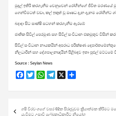
මුදල් ඉතිරි කරගැනීම වෙනුවෙන් රෝගීන්ගේ ජීවිත මරණයේ ම
ගෙන්වීමටත් වඩා, කල් ඉකුත් වූ ඖෂධ දැන දැනම රෝගීන්ට ශ
බදාදා සිට සාක්ෂි සටහන් කරගැනීම ඇරඹේ
ජාතික සිවිල් පෙරමුණ සහ සිවිල් සංවිධාන එකමුතුව විසින්
සිවිල් සංවිධාන නායකයින් අපරාධ පරීක්ෂණ දෙපාර්තමේන්තුව
නිලධාරීන් සහ දේශපාලනඥයින් පිළිබඳව ඉතා පුළුල් මට්ටමේ 
Source : Seylan News
F
T
W
T
X
S
a
wi
h
el
h
ce
tt
at
e
ar
b
er
s
gr
e
Post
o
A
a
ශෂි විරවංශගේ වසර 02ක සිරදඩුවම ක්‍රියාත්මක කිරීමට මහේ
navigation
යැවීමට උසාවි ලේඛකාධිකාරීට නියෝග