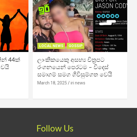
LOCAL NEWS
GOSSIP
න් 44ක්
ලාංකිකයෙකු අසභ්‍ය චිත්‍රපට
වෙයි
රංගනයෙන් පෙරටම – විදෙස්
සමාගම් සමග ගිවිසුම්ගත වෙයි
March 18, 2025
iri news
Follow Us