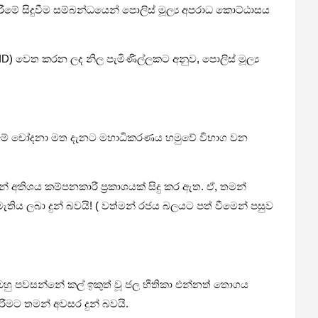
මේ සිදුවීම සම්බන්ධයෙන් පොලිස් මූල්‍ය අපරාධ කොට්ඨාසය
D) වෙත කරන ලද නිල පැමිණිල්ලකට අනුව, පොලිස් මූල්‍ය
ෙන්වීමේ චෝදනා මත දැනට මහාධිකරණය හමුවේ විභාග වන
් අතිශය කම්පනකාරී ප්‍රකාශයක් සිදු කර ඇත. ඒ, තමන්
ැතිය ලබා දුන් බවයි! ( වත්මන් රජය බලයට පත් වීමෙන් පසු​ව
හු පවසන්නේ කල් ඉකුත් වූ ජල භීතිකා එන්නත් තොගය
ිරීමට තමන් අවසර දුන් බවයි.