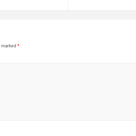
re marked
*