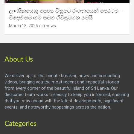
ලාංකිකයෙකු අසභ්‍ය චිත්‍රපට රංගනයෙන් පෙරටම –
විදෙස් සමාගම් සමග ගිවිසුම්ගත වෙයි
March 18, 2025
iri news
About Us
We deliver up-to-the-minute breaking news and compelling
videos, bringing you the most recent and impactful stories
from every corner of the beautiful island of Sri Lanka. Our
dedicated team works tirelessly to keep you informed, ensuring
that you stay ahead with the latest developments, significant
events, and noteworthy happenings across the nation.
Categories