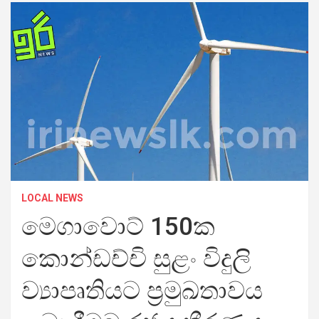
LOCAL NEWS
මෙගාවොට් 150ක
කොන්ඩච්චි සුළං විදුලි
ව්‍යාපෘතියට ප්‍රමුඛතාවය