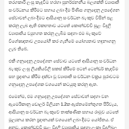
තරගකාරි ලංසු කැඳවීම හරහා පුනර්ජනනීය බලශක්ති ව්‍යාපෘති
සංවර්ධනය කිරීමට සහාය ලබා දීම පිණිස ගනුදෙනු උපදේශන
සේවාවන් ලබා දීමට ආසියානු සංවර්ධන බැංකුව විසින් පළ
කරනු ලැබ ඇති එකඟතාව යටතේ කොන්ඩච්චි සුළං විදුලි
ව්‍යාපෘතිය ව්‍යුහගත කරනු ලැබීම සඳහා එම බැංකුවේ
විශේෂඥතාව උපයෝගී කර ගැනීමේ යෝග්‍යතාව හඳුනාගනු
ලැබ තිබේ.
එකී ගනුදෙනු උපදේශන සේවාව යටතේ ආසියානු සංවර්ධන
බැංකුව ලංසු ලියකියවිලි සකස් කිරීමේ පටන් ටෙන්ඩර් කැඳවීම
සහ ප්‍රදානය කිරීම දක්වා වූ ව්‍යාපෘති සංවර්ධන චක්‍රය පුරාවටම
ගනුදෙනු උපදේශක වශයෙන් කටයුතු කරනු ඇත.
එමෙන්ම, එම ගනුදෙනු උපදේශන සේවාවන් සඳහා වන
ඇමෙරිකානු ඩොලර් මිලියන 1.2ක ඇස්තමේන්තුගත පිරිවැය,
ආසියානු සංවර්ධන බැංකුවේ තාක්ෂණික සහාය රාමුව යටතේ
මූල්‍යනය කරන ප්‍රදානයක් වශයෙන් ලබා දීමට යෝජිතය. ඒ
අනුව, කොන්ඩච්චි සුළං විදුලි ව්‍යාපෘතිය සඳහා ලංකා විදුලිබල