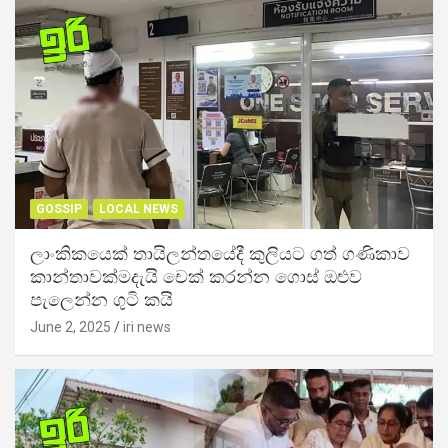
GOSSIP
LOCAL NEWS
ලාංකිකයෙක් තායිලන්තයේදී කුලියට ගත් ගණිකාව
කාන්තාවක්මදැයි චෙක් කරන්න ගොස් ඔළුව
පැලෙන්න ගුටි කයි
June 2, 2025
iri news