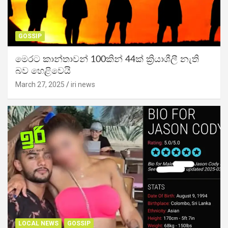
GOSSIP
මෙරට කාන්තාවන් 100කින් 44ක් ක්‍රියාශීලී නැති
බව හෙළිවෙයි
March 27, 2025
iri news
LOCAL NEWS
GOSSIP