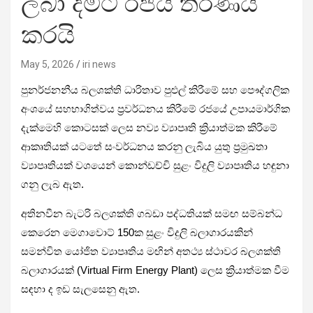
ලබා දීමට රජය තීරණය
කරයි
May 5, 2026
iri news
පුනර්ජනනීය බලශක්ති ධාරිතාව පුළුල් කිරීමේ සහ පෞද්ගලික
අංශයේ සහභාගිත්වය ප්‍රවර්ධනය කිරීමේ රජයේ උපායමාර්ගික
දැක්මෙහි කොටසක් ලෙස නව්‍ය ව්‍යාපෘති ක්‍රියාත්මක කිරීමේ
ආකෘතියක් යටතේ සංවර්ධනය කරනු ලැබිය යුතු ප්‍රමුඛතා
ව්‍යාපෘතියක් වශයෙන් කොන්ඩච්චි සුළං විදුලි ව්‍යාපෘතිය හඳුනා
ගනු ලැබ ඇත.
අතිනවීන බැටරි බලශක්ති ගබඩා පද්ධතියක් සමඟ සම්බන්ධ
කෙරෙන මෙගාවොට් 150ක සුළං විදුලි බලාගාරයකින්
සමන්විත යෝජිත ව්‍යාපෘතිය මඟින් අතථ්‍ය ස්ථාවර බලශක්ති
බලාගාරයක් (Virtual Firm Energy Plant) ලෙස ක්‍රියාත්මක වීම
සඳහා ද ඉඩ සැලසෙනු ඇත.