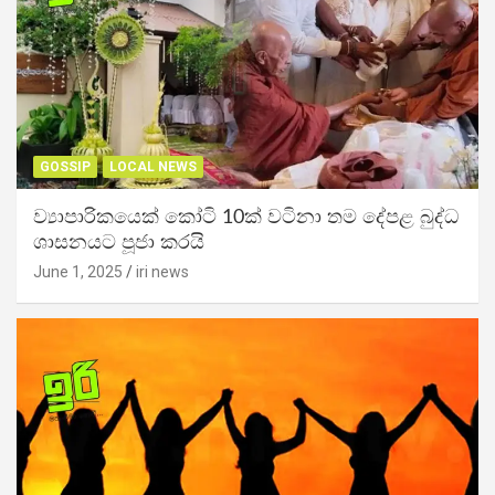
GOSSIP
LOCAL NEWS
ව්‍යාපාරිකයෙක් කෝටි 10ක් වටිනා තම දේපළ බුද්ධ
ශාසනයට පූජා කරයි
June 1, 2025
iri news