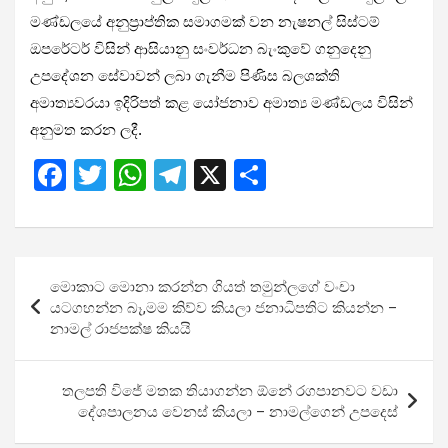
මණ්ඩලයේ අනුප්‍රාප්තික සමාගමක් වන නැෂනල් සිස්ටම්
ඔපරේටර් විසින් ආසියානු සංවර්ධන බැංකුවේ ගනුදෙනු
උපදේශන සේවාවන් ලබා ගැනීම පිණිස බලශක්ති
අමාත්‍යවරයා ඉදිරිපත් කළ යෝජනාව අමාත්‍ය මණ්ඩලය විසින්
අනුමත කරන ලදී.
F
T
W
T
X
S
a
wi
h
el
h
ce
tt
at
e
ar
b
er
s
gr
e
Post
මොකාට මොනා කරන්න ගියත් තමුන්ලගේ වංචා
o
A
a
navigation
යටගහන්න බෑ,මම කිව්ව කියලා ජනාධිපතිට කියන්න –
o
p
m
නාමල් රාජපක්ෂ කියයි
k
p
තලපති විජේ මතක තියාගන්න ඕනේ රගපානවට වඩා
දේශපාලනය වෙනස් කියලා – නාමල්ගෙන් උපදෙස්