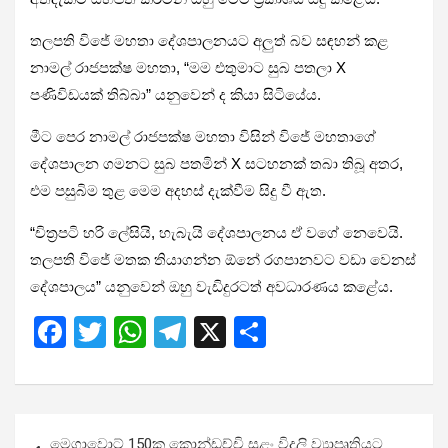
තලපති විජේ මහතා දේශපාලනයට අලුත් බව සඳහන් කළ
නාමල් රාජපක්ෂ මහතා, “මම එතුමාට සුබ පතලා X
පණිවිඩයක් තිබ්බා” යනුවෙන් ද කියා සිටියේය.
මීට පෙර නාමල් රාජපක්ෂ මහතා විසින් විජේ මහතාගේ
දේශපාලන ගමනට සුබ පතමින් X සටහනක් තබා තිබූ අතර,
එම පසුබිම තුළ මෙම අදහස් දැක්වීම සිදු වී ඇත.
“චිත්‍රපටි හරි ලේසියි, හැබැයි දේශපාලනය ඒ වගේ නෙවෙයි.
තලපති විජේ මතක තියාගන්න ඕනේ රගපානවට වඩා වෙනස්
දේශපාලය” යනුවෙන් ඔහු වැඩිදුරටත් අවධාරණය කළේය.
F
T
W
T
X
S
a
wi
h
el
h
ce
tt
at
e
ar
b
er
s
gr
e
Post
මෙගාවොට් 150ක කොන්ඩච්චි සුළං විදුලි ව්‍යාපෘතියට