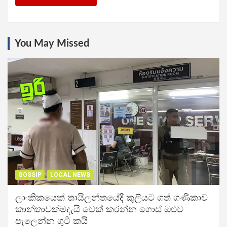
You May Missed
GOSSIP
LOCAL NEWS
ලාංකිකයෙක් තායිලන්තයේදී කුලියට ගත් ගණිකාව
කාන්තාවක්මදැයි චෙක් කරන්න ගොස් ඔළුව
පැලෙන්න ගුටි කයි