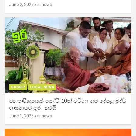
June 2, 2025
iri news
GOSSIP
LOCAL NEWS
ව්‍යාපාරිකයෙක් කෝටි 10ක් වටිනා තම දේපළ බුද්ධ
ශාසනයට පූජා කරයි
June 1, 2025
iri news