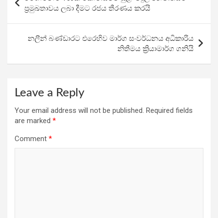
o
A
a
navigation
ප්‍රමුඛතාවය ලබා දීමට රජය තීරණය කරයි
o
p
m
k
p
නලීන් බණ්ඩාරට එරෙහිව මාර්ග සංවර්ධනය අධිකාරිය
නිතීමය ක්‍රියාමාර්ග ගනියි
Leave a Reply
Your email address will not be published.
Required fields
are marked
*
Comment
*