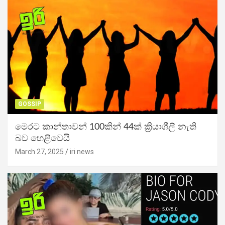
GOSSIP
මෙරට කාන්තාවන් 100කින් 44ක් ක්‍රියාශීලී නැති
බව හෙළිවෙයි
March 27, 2025
iri news