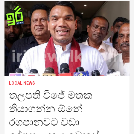
LOCAL NEWS
තලපති විජේ මතක
තියාගන්න ඕනේ
රගපානවට වඩා