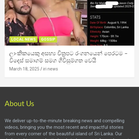
LOCAL NEWS
GOSSIP
ලාංකිකයෙකු අසභ්‍ය චිත්‍රපට රංගනයෙන් පෙරටම –
විදෙස් සමාගම් සමග ගිවිසුම්ගත වෙයි
March 18, 2025
iri news
About Us
We deliver up-to-the-minute breaking news and compelling
videos, bringing you the most recent and impactful stories
from every corner of the beautiful island of Sri Lanka. Our