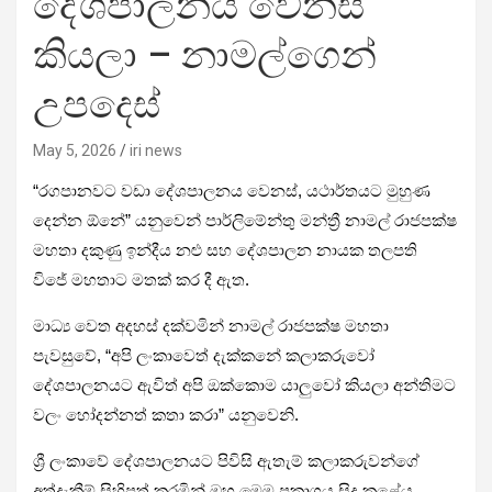
දේශපාලනය වෙනස්
කියලා – නාමල්ගෙන්
උපදෙස්
May 5, 2026
iri news
“රගපානවට වඩා දේශපාලනය වෙනස්, යථාර්තයට මුහුණ
දෙන්න ඕනේ” යනුවෙන් පාර්ලිමේන්තු මන්ත්‍රී නාමල් රාජපක්ෂ
මහතා දකුණු ඉන්දීය නළු සහ දේශපාලන නායක තලපති
විජේ මහතාට මතක් කර දී ඇත.
මාධ්‍ය වෙත අදහස් දක්වමින් නාමල් රාජපක්ෂ මහතා
පැවසුවේ, “අපි ලංකාවෙත් දැක්කනේ කලාකරුවෝ
දේශපාලනයට ඇවිත් අපි ඔක්කොම යාලුවෝ කියලා අන්තිමට
වලං හෝදන්නත් කතා කරා” යනුවෙනි.
ශ්‍රී ලංකාවේ දේශපාලනයට පිවිසි ඇතැම් කලාකරුවන්ගේ
අත්දැකීම් සිහිපත් කරමින් ඔහු මෙම ප්‍රකාශය සිදු කළේය.