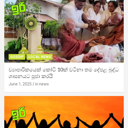
GOSSIP
LOCAL NEWS
ව්‍යාපාරිකයෙක් කෝටි 10ක් වටිනා තම දේපළ බුද්ධ
ශාසනයට පූජා කරයි
June 1, 2025
iri news