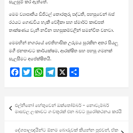
සැලසුම් කර ඇත්තේ.
මෙම ව්‍යාපෘතිය ඩිජිටල් තොරතුරු පද්ධති, පහසුවෙන් බස්
රථයට ගොඩවිය හැකි වේදිකා සහ ස්මාර්ට් කාඩ්පත්
තාක්ෂණය වැනි නවීන පහසුකම්වලින් සමන්විත වනවා.
මෙමඟින් නගරයේ ඓතිහාසික උරුමය සුරකින අතර සියලු
මගී ජනතාවට කාර්යක්ෂම, ආරක්ෂිත සහ පහසු ගමනක්
සැලසීමට අපේක්ෂිතයි.
F
T
W
T
X
S
a
wi
h
el
h
ce
tt
at
e
ar
b
er
s
gr
e
Post
එල්නිනෝ හේතුවෙන් ඔක්තෝම්බර් – නොවැම්බර්
o
A
a
navigation
මාසවල ලංකාවට ගංවතුරක් එන බවට පුරෝකථනය කරයි
o
p
m
k
p
දේශපාලඥයින්ට ඕනම බොරුවක් කියන්න පුළුවන්, ඒක