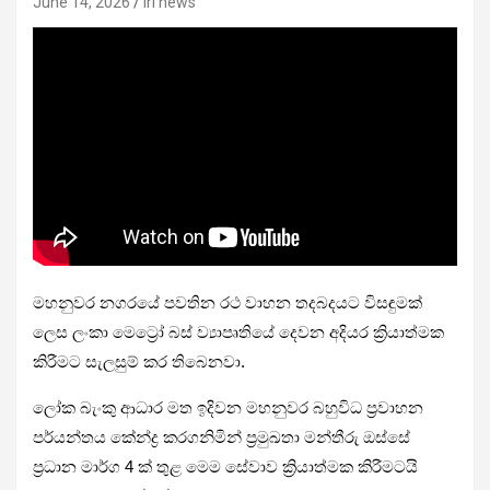
June 14, 2026
iri news
මහනුවර නගරයේ පවතින රථ වාහන තදබදයට විසඳුමක්
ලෙස ලංකා මෙට්‍රෝ බස් ව්‍යාපෘතියේ දෙවන අදියර ක්‍රියාත්මක
කිරීමට සැලසුම් කර තිබෙනවා.
ලෝක බැංකු ආධාර මත ඉදිවන මහනුවර බහුවිධ ප්‍රවාහන
පර්යන්තය කේන්ද්‍ර කරගනිමින් ප්‍රමුඛතා මන්තීරු ඔස්සේ
ප්‍රධාන මාර්ග 4 ක් තුළ මෙම සේවාව ක්‍රියාත්මක කිරීමටයි