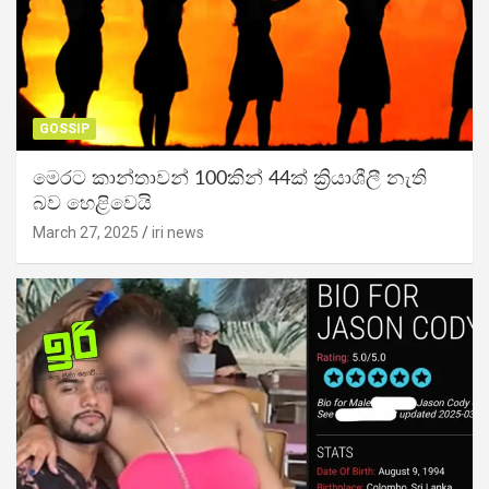
GOSSIP
මෙරට කාන්තාවන් 100කින් 44ක් ක්‍රියාශීලී නැති
බව හෙළිවෙයි
March 27, 2025
iri news