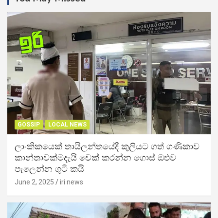
GOSSIP
LOCAL NEWS
ලාංකිකයෙක් තායිලන්තයේදී කුලියට ගත් ගණිකාව
කාන්තාවක්මදැයි චෙක් කරන්න ගොස් ඔළුව
පැලෙන්න ගුටි කයි
June 2, 2025
iri news