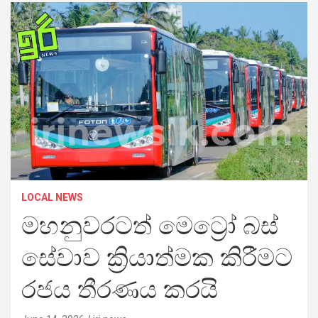
LOCAL NEWS
මහනුවරටත් මෙට්‍රෝ බස්
සේවාව ක්‍රියාත්මක කිරීමට
රජය තීරණය කරයි