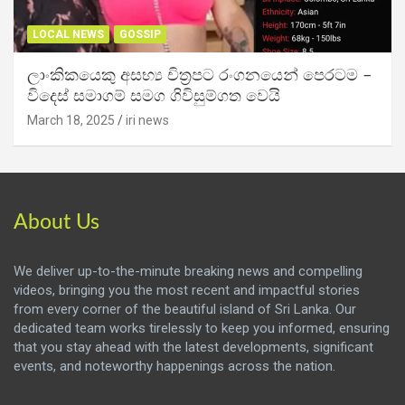
LOCAL NEWS
GOSSIP
ලාංකිකයෙකු අසභ්‍ය චිත්‍රපට රංගනයෙන් පෙරටම –
විදෙස් සමාගම් සමග ගිවිසුම්ගත වෙයි
March 18, 2025
iri news
About Us
We deliver up-to-the-minute breaking news and compelling
videos, bringing you the most recent and impactful stories
from every corner of the beautiful island of Sri Lanka. Our
dedicated team works tirelessly to keep you informed, ensuring
that you stay ahead with the latest developments, significant
events, and noteworthy happenings across the nation.