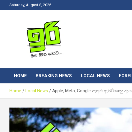
Skip
Saturday, August 8, 2026
to
content
Latest News Srilanka
Iri News
HOME
BREAKING NEWS
LOCAL NEWS
FORE
Home
Local News
Apple, Meta, Google ඇතුළු ඇමරිකානු