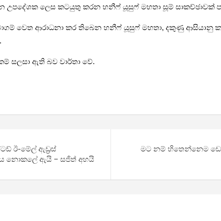
පදේශක ලෙස කටයුතු කරන හනීෆ් යූසුෆ් මහතා සූම් සාකච්ඡාවක් ප
ගම් වෙත ආරාධනා කර තිබෙන හනීෆ් යූසුෆ් මහතා, දකුණු ආසියානු 
.
ම් සලසා ඇති බව වාර්තා වේ.
ටඩ් ඊ-මේල් ඇඩ්‍රස්
මට නම් හිතෙන්නෙම ඩොල
නය නොකලේ ඇයි – සජිත් අහයි