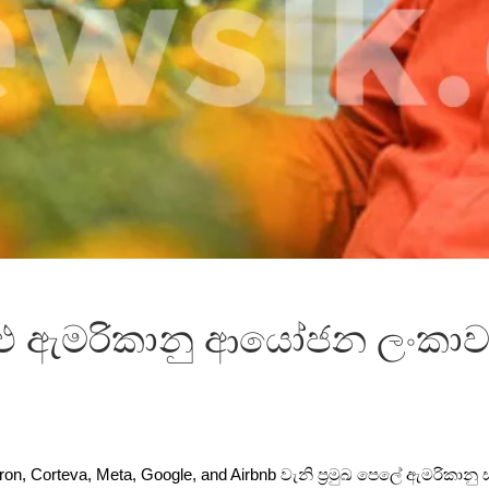
තුළු ඇමරිකානු ආයෝජන ලංකා
vron, Corteva, Meta, Google, and Airbnb වැනි ප්‍රමුඛ පෙලේ ඇමරික