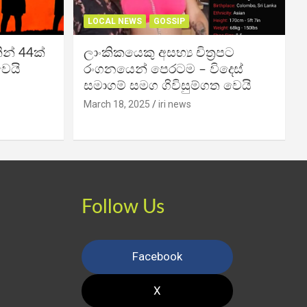
LOCAL NEWS
GOSSIP
න් 44ක්
ලාංකිකයෙකු අසභ්‍ය චිත්‍රපට
වෙයි
රංගනයෙන් පෙරටම – විදෙස්
සමාගම් සමග ගිවිසුම්ගත වෙයි
March 18, 2025
iri news
Follow Us
Facebook
X