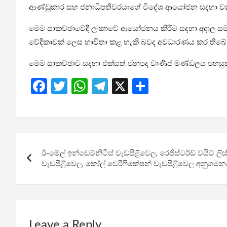
ආණ්ඩුකාර සහ ජනාධිපතිවරයාගේ විදේශ ආයෝජන සදහා වන උ
මෙම සාකච්ඡාවේදී ලංකාවේ ආයෝජනය කිරීම සදහා අදාල සමා
වේදිකාවක් ලෙස භාවිතා කළ හැකි බවද අවධාරණය කර තිබේ
මෙම සාකච්ඡාව සදහා එක්සත් ජනපද වාණිජ මණ්ඩලය පහසුක
F
T
W
T
X
S
a
wi
h
el
h
ce
tt
at
e
ar
b
er
s
gr
e
Post
o
A
a
ඊ-මේල් ඉන්ඩෙම්නිටීස් වැඩපිළිවෙල, රෙජිස්ටර්ඩ් වයිට් ලිස්
navigation
o
p
m
වැඩපිළිවෙල, කෝල් වෙරිෆිකේෂන් වැඩපිළිවෙල අනුගම
k
p
Leave a Reply