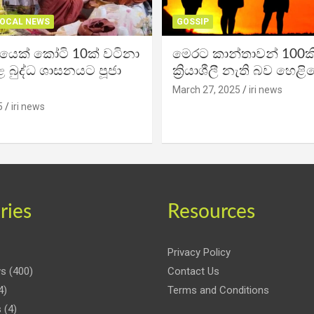
OCAL NEWS
GOSSIP
ිකයෙක් කෝටි 10ක් වටිනා
මෙරට කාන්තාවන් 100කි
 බුද්ධ ශාසනයට පූජා
ක්‍රියාශීලී නැති බව හෙළි
March 27, 2025
iri news
5
iri news
ries
Resources
Privacy Policy
ws
(400)
Contact Us
4)
Terms and Conditions
s
(4)