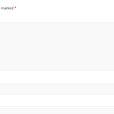
re marked
*