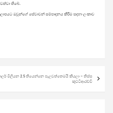
වත්වා තිබේ.
කලාපයට ඔවුන්ගේ සේවාවන් සම්පාදනය කිරීම සදහා ලංකාව
ර් මිලියන 2.5 තියෙන්නෙ පැලවත්තෙමයි කියලා – තිස්ස
කුට්ටිආරච්චි