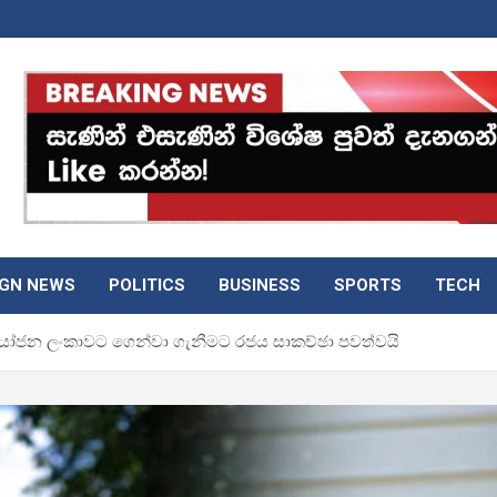
IGN NEWS
POLITICS
BUSINESS
SPORTS
TECH
 ආයෝජන ලංකාවට ගෙන්වා ගැනීමට රජය සාකච්ඡා පවත්වයි