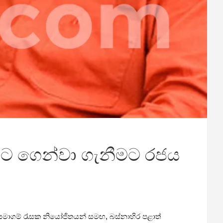
වට ගෙන්වා ගැනීමට රජය
ානු සමාගම් රැසක නියෝජිතයන් සමඟ, බස්නාහිර පළාත්