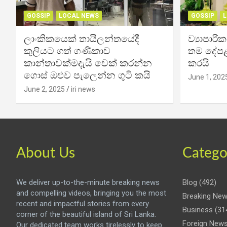
GOSSIP
LOCAL NEWS
GOSSIP
L
ලාංකිකයෙක් තායිලන්තයේදී
ව්‍යාපාර
කුලියට ගත් ගණිකාව
තම දේපළ
කාන්තාවක්මදැයි චෙක් කරන්න
කරයි
ගොස් ඔළුව පැලෙන්න ගුටි කයි
June 1, 202
June 2, 2025
iri news
About Us
Catego
We deliver up-to-the-minute breaking news
Blog
(492)
and compelling videos, bringing you the most
Breaking Ne
recent and impactful stories from every
Business
(31
corner of the beautiful island of Sri Lanka.
Foreign New
Our dedicated team works tirelessly to keep