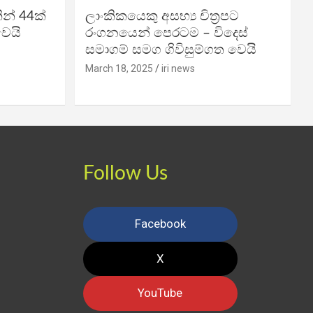
න් 44ක්
ලාංකිකයෙකු අසභ්‍ය චිත්‍රපට
වෙයි
රංගනයෙන් පෙරටම – විදෙස්
සමාගම් සමග ගිවිසුම්ගත වෙයි
March 18, 2025
iri news
Follow Us
Facebook
X
YouTube