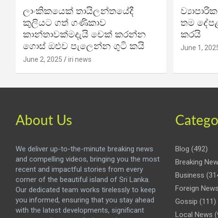
ලාංකිකයෙක් තායිලන්තයේදී
ව්‍යාපාර
කුලියට ගත් ගණිකාව
තම දේපළ
කාන්තාවක්මදැයි චෙක් කරන්න
කරයි
ගොස් ඔළුව පැලෙන්න ගුටි කයි
June 1, 202
June 2, 2025
iri news
About Us
Catego
We deliver up-to-the-minute breaking news
Blog
(492)
and compelling videos, bringing you the most
Breaking Ne
recent and impactful stories from every
Business
(31
corner of the beautiful island of Sri Lanka.
Foreign New
Our dedicated team works tirelessly to keep
you informed, ensuring that you stay ahead
Gossip
(111)
with the latest developments, significant
Local News
(