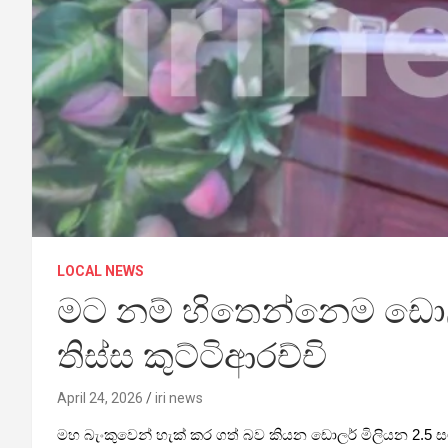
LOCAL NEWS
මට නම් හිතෙන්නෙම ඩොලර
තිස්ස කුට්ටිආරච්චි
April 24, 2026
iri news
මහ බැංකුවෙන් හැක් කර ගත් බව කියන ඩොලර් මිලියන 2.5 සම්බ