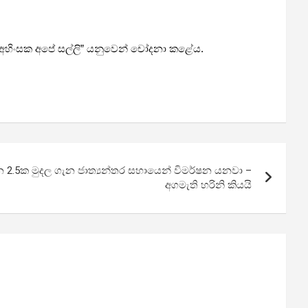
 අහිංසක අපේ සල්ලි” යනුවෙන් චෝදනා කළේය.
න 2.5ක මුදල ගැන ජාත්‍යන්තර සහායෙන් විමර්ෂන යනවා –
අගමැති හරිනි කියයි