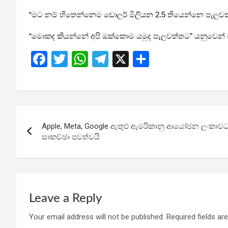
“මට නම් හිතෙන්නෙම ඩොලර් මිලියන 2.5 තියෙන්නෙ පැලවත්
“මොකද කියන්නේ අපි ඔක්කොම යමුද පැලවත්තට” යනුවෙන් ජ
F
T
W
T
X
S
a
wi
h
el
h
ce
tt
at
e
ar
b
er
s
gr
e
Post
o
A
a
Apple, Meta, Google ඇතුළු ඇමරිකානු ආයෝජන ලංකාව
navigation
o
p
m
සාකච්ඡා පවත්වයි
k
p
Leave a Reply
Your email address will not be published.
Required fields a