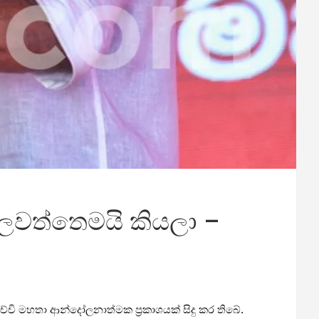
ලවත්තෙමයි කියලා –
ආරච්චි මහතා ආන්දෝලනාත්මක ප්‍රකාශයක් සිදු කර තිබේ.