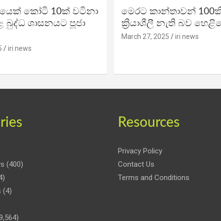
ිකයෙක් කෝටි 10ක් වටිනා
මෙරට කාන්තාවන් 100කි
 බුද්ධ ශාසනයට පූජා
ක්‍රියාශීලී නැති බව හෙළි
March 27, 2025
iri news
5
iri news
ries
Resources
Privacy Policy
ws
(400)
Contact Us
4)
Terms and Conditions
s
(4)
9,564)