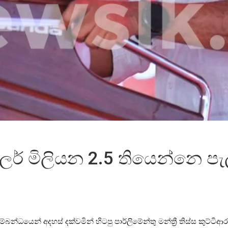
් මිලියන 2.5 තියෙන්නෙ පැ
න්ධයෙන් අදහස් දක්වමින් හිටපු පාර්ලිමේන්තු මන්ත්‍රී තිස්ස කුට්ටි