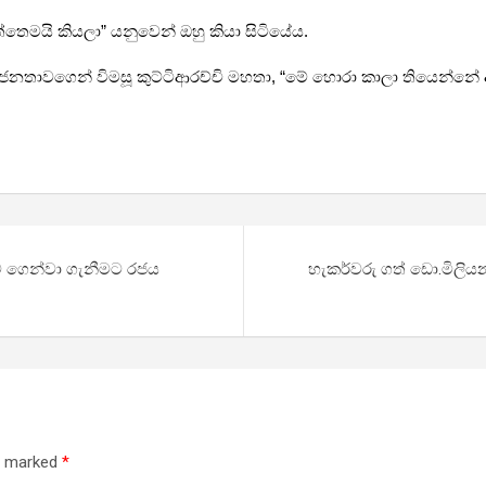
තෙමයි කියලා” යනුවෙන් ඔහු කියා සිටියේය.
නතාවගෙන් විමසූ කුට්ටිආරච්චි මහතා, “මේ හොරා කාලා තියෙන්නේ
ට ගෙන්වා ගැනීමට රජය
හැකර්වරු ගත් ඩො.මිලිය
re marked
*