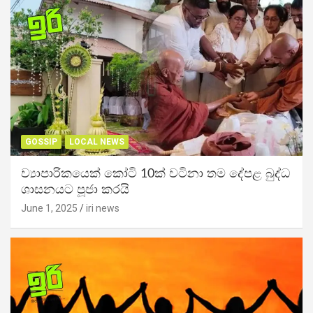
GOSSIP
LOCAL NEWS
ව්‍යාපාරිකයෙක් කෝටි 10ක් වටිනා තම දේපළ බුද්ධ
ශාසනයට පූජා කරයි
June 1, 2025
iri news