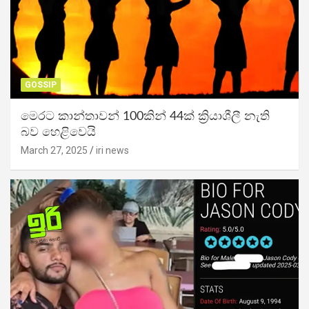
GOSSIP
මෙරට කාන්තාවන් 100කින් 44ක් ක්‍රියාශීලී නැති
බව හෙළිවෙයි
March 27, 2025
iri news