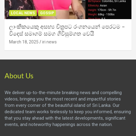
LOCAL NEWS
GOSSIP
ලාංකිකයෙකු අසභ්‍ය චිත්‍රපට රංගනයෙන් පෙරටම –
විදෙස් සමාගම් සමග ගිවිසුම්ගත වෙයි
March 18, 2025
iri news
About Us
We deliver up-to-the-minute breaking news and compelling
videos, bringing you the most recent and impactful stories
from every corner of the beautiful island of Sri Lanka. Our
dedicated team works tirelessly to keep you informed, ensuring
that you stay ahead with the latest developments, significant
events, and noteworthy happenings across the nation.