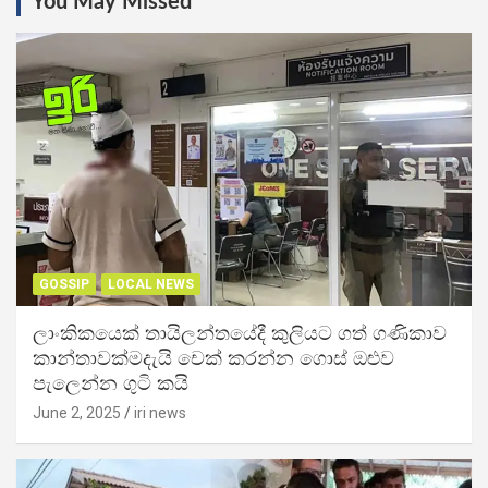
You May Missed
GOSSIP
LOCAL NEWS
ලාංකිකයෙක් තායිලන්තයේදී කුලියට ගත් ගණිකාව
කාන්තාවක්මදැයි චෙක් කරන්න ගොස් ඔළුව
පැලෙන්න ගුටි කයි
June 2, 2025
iri news