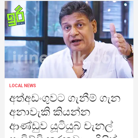
LOCAL NEWS
අත්අඩංගුවට ගැනීම් ගැන
අනාවැකි කියන්න
ආණ්ඩුව යූටියුබ් චැනල්