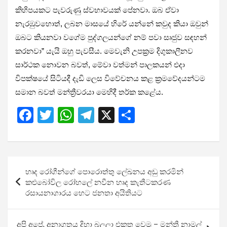
කිහිපයකට පැවරුණු ස්වභාවයක් පේනවා. ඔබ ඒවා
නැරඹුවහොත්, ලබන මාසයේ හිරේ යන්නේ කවුද කියා ඔවුන්
ඔබට කියනවා වගේම පුද්ගලයන්ගේ නම් පවා සෘජුව සඳහන්
කරනවා” යැයි ඔහු පැවසීය. මෙවැනි උපක්‍රම දිගුකාලීනව
සාර්ථක නොවන බවත්, මේවා වත්මන් පාලකයන් එදා
විපක්ෂයේ සිටියදී දැඩි ලෙස විවේචනය කළ ක්‍රමවේදයන්ටම
සමාන බවත් මන්ත්‍රීවරයා මෙහිදී තර්ක කළේය.
F
T
W
T
X
S
a
wi
h
el
h
ce
tt
at
e
ar
b
er
s
gr
e
Post
හෘද රෝගීන්ගේ පොරොත්තු ලේඛනය අඩු කරමින්
o
A
a
navigation
කළුබෝවිල රෝහලේ නවීන හෘද කැතීටකරණ
o
p
m
රසායනාගාරය හෙට ජනතා අයිතියට
k
p
අපි අපේ, අනාගතය දිහා බලලා එකතු වෙමු – මන්ත්‍රී නාමල්