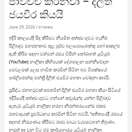
පාවිච්චි කරනවා – දිලිත්
ජයවීර කියයි
June 29, 2026
iri news
ඉදිරි කාලයේදී සිදු කිරීමට නියමිත අත්අඩංගුවට ගැනීම්
පිළිබඳව මහජනතාව තුළ පූර්ව බලාපොරොත්තු හෝ ආකල්ප
ඇති කිරීම සඳහා වත්මන් රජය විසින් තෝරාගත් යූටියුබ්
(YouTube) නාලිකා කිහිපයක් දේශපාලන සන්නිවේදන
මෙවලමක් ලෙස භාවිත කරමින් සිටින බව විපක්ෂයේ
පාර්ලිමේන්තු මන්ත්‍රී දිලිත් ජයවීර මහතා චෝදනා කරයි.
ප්‍රසිද්ධ ජනහමුවක් අමතමින් දිලිත් ජයවීර මහතා කියා සිටියේ
ඉදිරියේදී අත්අඩංගුවට ගන්නේ කවුරුන්ද යන්න පිළිබඳව
ඇතැම් යූටියුබ් නාලිකා හරහා නිරන්තරයෙන්ම එකම
මතවාදයක් ප්‍රවර්ධනය කරමින් සිටින බවයි. “අතීතයේදී රජයේ
අදහස් නිරූපණය කිරීමට රාජ්‍ය මාධ්‍ය වැඩසටහන් තිබුණා.
නමුත් අද වන විට එම කාර්යභාරය යූටියුබ් නාලිකා