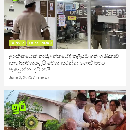
GOSSIP
LOCAL NEWS
ලාංකිකයෙක් තායිලන්තයේදී කුලියට ගත් ගණිකාව
කාන්තාවක්මදැයි චෙක් කරන්න ගොස් ඔළුව
පැලෙන්න ගුටි කයි
June 2, 2025
iri news