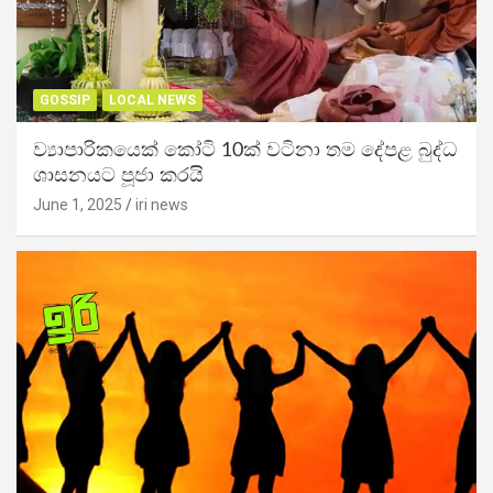
GOSSIP
LOCAL NEWS
ව්‍යාපාරිකයෙක් කෝටි 10ක් වටිනා තම දේපළ බුද්ධ
ශාසනයට පූජා කරයි
June 1, 2025
iri news