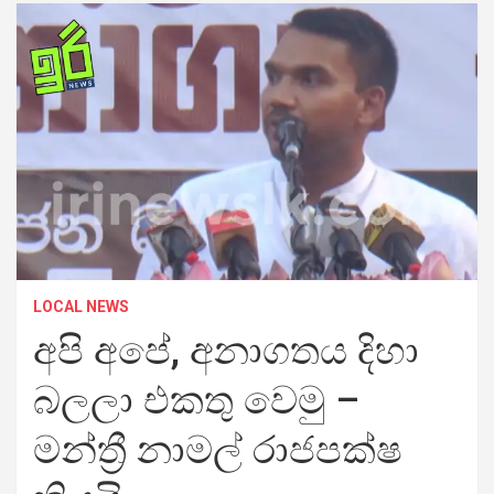
LOCAL NEWS
අපි අපේ, අනාගතය දිහා
බලලා එකතු වෙමු –
මන්ත්‍රී නාමල් රාජපක්ෂ