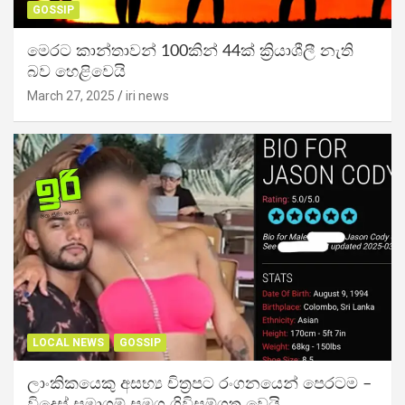
GOSSIP
මෙරට කාන්තාවන් 100කින් 44ක් ක්‍රියාශීලී නැති
බව හෙළිවෙයි
March 27, 2025
iri news
LOCAL NEWS
GOSSIP
ලාංකිකයෙකු අසභ්‍ය චිත්‍රපට රංගනයෙන් පෙරටම –
විදෙස් සමාගම් සමග ගිවිසුම්ගත වෙයි