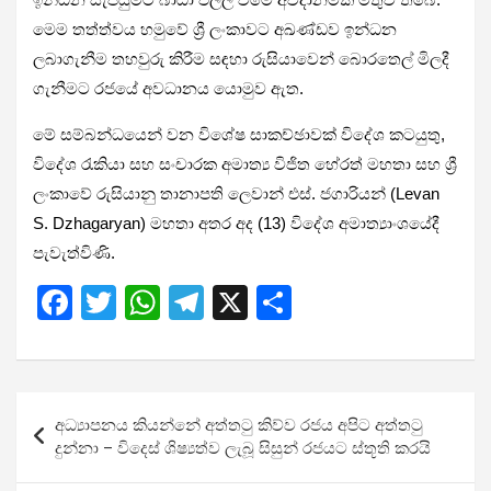
මෙම තත්ත්වය හමුවේ ශ්‍රී ලංකාවට අඛණ්ඩව ඉන්ධන
ලබාගැනීම තහවුරු කිරීම සඳහා රුසියාවෙන් බොරතෙල් මිලදී
ගැනීමට රජයේ අවධානය යොමුව ඇත.
මේ සම්බන්ධයෙන් වන විශේෂ සාකච්ඡාවක් විදේශ කටයුතු,
විදේශ රැකියා සහ සංචාරක අමාත්‍ය
විජිත හේරත් මහතා
සහ ශ්‍රී
ලංකාවේ රුසියානු තානාපති
ලෙවාන් එස්. ජගාරියන් (Levan
S. Dzhagaryan)
මහතා අතර අද (13) විදේශ අමාත්‍යාංශයේදී
පැවැත්විණි.
F
T
W
T
X
S
a
wi
h
el
h
ce
tt
at
e
ar
b
er
s
gr
e
Post
අධ්‍යාපනය කියන්නේ අත්තටු කිව්ව රජය අපිට අත්තටු
o
A
a
navigation
දුන්නා – විදෙස් ශිෂ්‍යත්ව ලැබූ සිසුන් රජයට ස්තූති කරයි
o
p
m