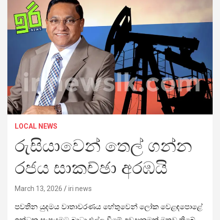
LOCAL NEWS
රුසියාවෙන් තෙල් ගන්න
රජය සාකච්ඡා අරඹයි
March 13, 2026
iri news
පවතින යුදමය වාතාවරණය හේතුවෙන් ලෝක වෙළඳපොළේ
ඉන්ධන සැපයුමට බාධා එල්ල වීමේ අවදානමක් මතුව තිබේ.