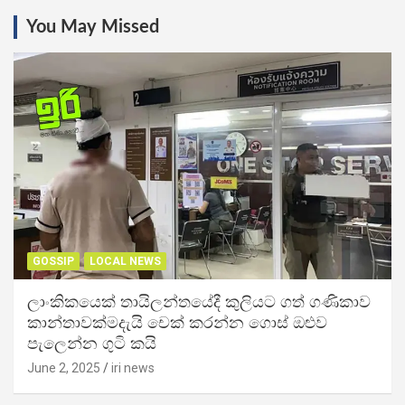
You May Missed
GOSSIP
LOCAL NEWS
ලාංකිකයෙක් තායිලන්තයේදී කුලියට ගත් ගණිකාව
කාන්තාවක්මදැයි චෙක් කරන්න ගොස් ඔළුව
පැලෙන්න ගුටි කයි
June 2, 2025
iri news