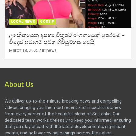
LOCAL NEWS
GOSSIP
ලාංකිකයෙකු අසභ්‍ය චිත්‍රපට රංගනයෙන් පෙරටම –
විදෙස් සමාගම් සමග ගිවිසුම්ගත වෙයි
March 18, 2025
iri news
About Us
We deliver up-to-the-minute breaking news and compelling
videos, bringing you the most recent and impactful stories
from every corner of the beautiful island of Sri Lanka. Our
dedicated team works tirelessly to keep you informed, ensuring
that you stay ahead with the latest developments, significant
events, and noteworthy happenings across the nation.