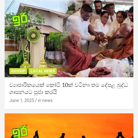
GOSSIP
LOCAL NEWS
ව්‍යාපාරිකයෙක් කෝටි 10ක් වටිනා තම දේපළ බුද්ධ
ශාසනයට පූජා කරයි
June 1, 2025
iri news