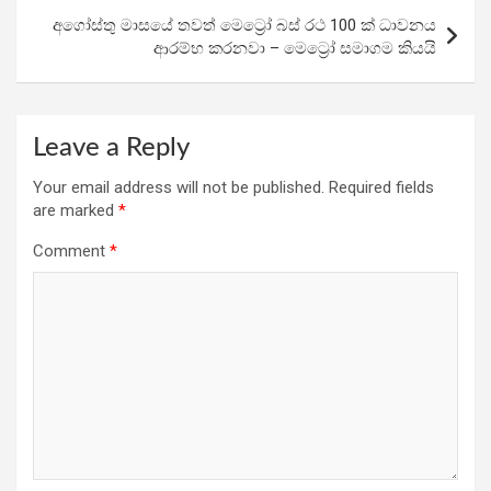
k
p
අගෝස්තු මාසයේ තවත් මෙට්‍රෝ බස් රථ 100 ක් ධාවනය
ආරම්භ කරනවා – මෙට්‍රෝ සමාගම කියයි
Leave a Reply
Your email address will not be published.
Required fields
are marked
*
Comment
*