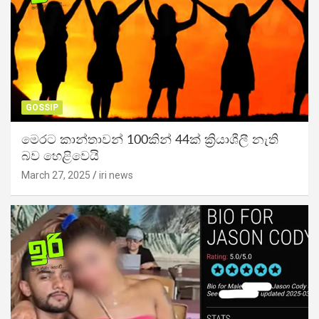
GOSSIP
මෙරට කාන්තාවන් 100කින් 44ක් ක්‍රියාශීලී නැති
බව හෙළිවෙයි
March 27, 2025
iri news