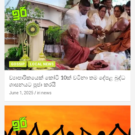
GOSSIP
LOCAL NEWS
ව්‍යාපාරිකයෙක් කෝටි 10ක් වටිනා තම දේපළ බුද්ධ
ශාසනයට පූජා කරයි
June 1, 2025
iri news