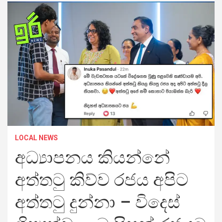
LOCAL NEWS
අධ්‍යාපනය කියන්නේ
අත්තටු කිව්ව රජය අපිට
අත්තටු දුන්නා – විදෙස්