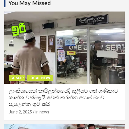
You May Missed
GOSSIP
LOCAL NEWS
ලාංකිකයෙක් තායිලන්තයේදී කුලියට ගත් ගණිකාව
කාන්තාවක්මදැයි චෙක් කරන්න ගොස් ඔළුව
පැලෙන්න ගුටි කයි
June 2, 2025
iri news