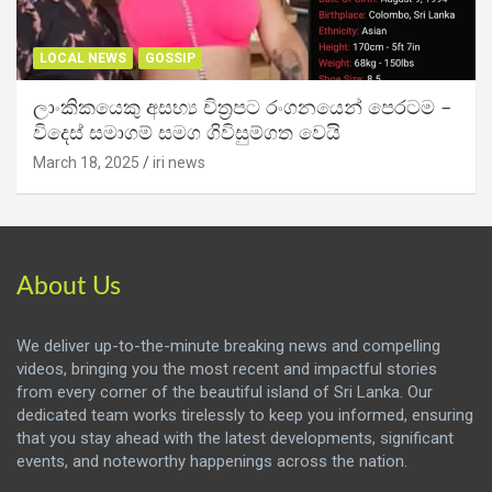
LOCAL NEWS
GOSSIP
ලාංකිකයෙකු අසභ්‍ය චිත්‍රපට රංගනයෙන් පෙරටම –
විදෙස් සමාගම් සමග ගිවිසුම්ගත වෙයි
March 18, 2025
iri news
About Us
We deliver up-to-the-minute breaking news and compelling
videos, bringing you the most recent and impactful stories
from every corner of the beautiful island of Sri Lanka. Our
dedicated team works tirelessly to keep you informed, ensuring
that you stay ahead with the latest developments, significant
events, and noteworthy happenings across the nation.