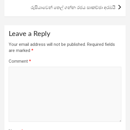
k
p
රුසියාවෙන් තෙල් ගන්න රජය සාකච්ඡා අරඹයි
Leave a Reply
Your email address will not be published.
Required fields
are marked
*
Comment
*