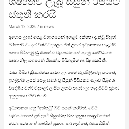
ශිෂ්‍යත්ව ලැබූ සිසුන් රජයට
ස්තූති කරයි
March 13, 2026
iri news
අපොස උසස් පෙළ විභාගයෙන් ඉහළම දක්ෂතා දැක්වූ සිසුන්
පිරිසකට විදෙස් විශ්වවිද්‍යාලයන්හි උසස් අධ්‍යාපනය හැදෑරීම
සඳහා පිරිනැමුණු ශිෂ්‍යත්ව වැඩසටහනේ පළමු කණ්ඩායම
සඳහා නිල වශයෙන් ශිෂ්‍යත්ව පිරිනැමීම අද සිදු කෙරිණි.
රජය විසින් ක්‍රියාත්මක කරන ලද මෙම වැඩපිළිවෙළ යටතේ,
ඉහළින්ම උසස් පෙළ සමත් වූ සිසුන් පිරිසකට ලොව පිළිගත්
විදේශීය විශ්වවිද්‍යාලවල සිය උපාධි පාඨමාලා හැදෑරීමට පූර්ණ
අනුග්‍රහය හිමිව තිබේ.
අධ්‍යාපනය යනු “අත්තටු” බව පසක් කරමින්, මෙම
වැඩසටහනේ ප්‍රතිලාභී සිසුවෙකු වන ඉනුක පසඳුල් සමාජ
මාධ්‍ය සටහනක් තබමින් ප්‍රකාශ කර ඇත්තේ, රජය විසින්