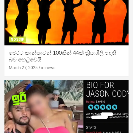
GOSSIP
මෙරට කාන්තාවන් 100කින් 44ක් ක්‍රියාශීලී නැති
බව හෙළිවෙයි
March 27, 2025
iri news