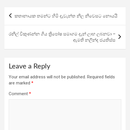
ce
tt
at
e
ar
b
er
s
gr
e
Post
කතානායක තමන්ට හිමි දැවැන්ත නිල නිවෙසට නොයයි
o
A
a
navigation
o
p
m
රනිල් විකුණන්න ගිය ත්‍රිපෝෂ සමාගම දැන් ලාභ ලබනවා –
k
p
ඇමති නලින්ද ජයතිස්ස
Leave a Reply
Your email address will not be published.
Required fields
are marked
*
Comment
*