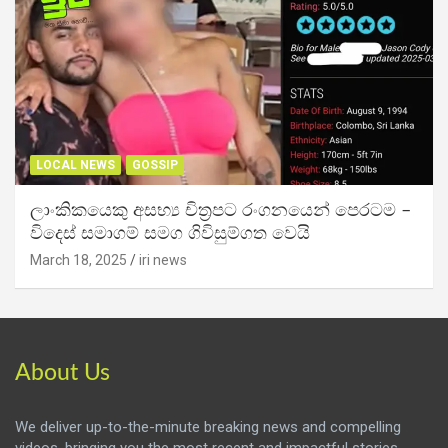
LOCAL NEWS
GOSSIP
ලාංකිකයෙකු අසභ්‍ය චිත්‍රපට රංගනයෙන් පෙරටම –
විදෙස් සමාගම් සමග ගිවිසුම්ගත වෙයි
March 18, 2025
iri news
About Us
We deliver up-to-the-minute breaking news and compelling
videos, bringing you the most recent and impactful stories