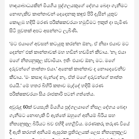
හෘදයාබාධයකින් මියගිය පුද්ගලයකුගේ දේහය බෙදා ගැනීමට
නොහැකිව කාන්තාවන් දෙදෙනකු කඳුළු පිරි දෑසින් යුතුව
කොළඹ හදිසි මරණ පරීක්ෂකවරයා හමුවීමට ඉකුත් දා පැමිණ
සිටි පුවතක් අපට අසන්නට ලැබිණි.
‘මට එයාගේ අවසන් කටයුතු කරන්න ඕනෑ. ඒ නිසා එයාව මට
දෙන්න’ එක් කාන්තාවක් මහ හඬින් හඬමින් කීවාය. ‘නෑ එයා
මගේ නිත්‍යනුකූල ස්වාමියා. ඉතිං එයාව ඕනෑ මට. මගේ
දරුවන්ගේ තාත්තා එයා.’ අනෙක් කාන්තාව ද නොදෙවෙනිව
කීවාය. ‘මං කසාද බැන්දේ නෑ. ඒත් මගේ දරුවන්ගේ තාත්ත
එයයි.’ මේ හතර බිහිරි කතාව මැද්දේ හදිසි මරණ
පරීක්ෂකවරයා සිය රාජකාරි පටන් ගත්තේය.
අවුරුදු 60ක් වයසැති මියගිය පුද්ගලයාගේ නිසල දේහය බෙදා
ගැනීමට නොහැකි වී ඇත්තේ ඔහුගේ අනියම් බිරිය සහ
නීත්‍යනුකූල බිරියට බව එහිදී හෙළිවිය. මරණකරු තරුණ වියේ
දී ඇති කරගත් අනියම් ඇසුරක ප්‍රතිඵලයක් ලෙස නීත්‍යනුකූලව