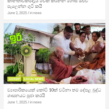
කාන්තාවක්මදැයි චෙක් කරන්න ගොස් ඔළුව
පැලෙන්න ගුටි කයි
June 2, 2025
iri news
GOSSIP
LOCAL NEWS
ව්‍යාපාරිකයෙක් කෝටි 10ක් වටිනා තම දේපළ බුද්ධ
ශාසනයට පූජා කරයි
June 1, 2025
iri news