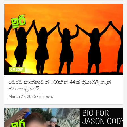
GOSSIP
මෙරට කාන්තාවන් 100කින් 44ක් ක්‍රියාශීලී නැති
බව හෙළිවෙයි
March 27, 2025
iri news