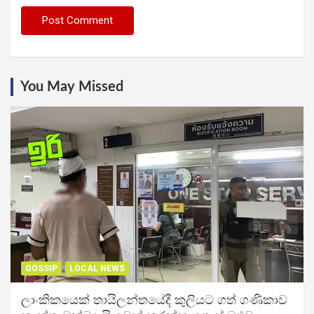
You May Missed
GOSSIP
LOCAL NEWS
ලාංකිකයෙක් තායිලන්තයේදී කුලියට ගත් ගණිකාව