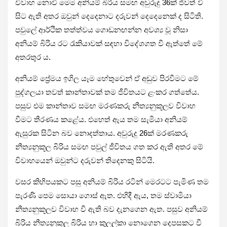
විවාහ නොවී මෙම අනියම් බිරිය සමඟ අවුරුදු 36ක් ජීවත් වී
සිට ඇති අතර ඔවුන් දෙදෙනාට දරුවන් දෙදෙනෙක් ද සිටිති.
පවුලේ ආර්ථික තත්ත්වය ගොඩනඟන්න අවශ්‍ය වූ නිසා
අනියම් බිරිය රට රැකියාවක් සඳහා විදේශගත වී ඇත්තේ මේ
අතරතුර ය.
අනියම් ප්‍රේමය ඉගිල යෑම හේතුවෙන් ඒ අඩුව පිරවීමට මේ
පුද්ගලයා තවත් කාන්තාවක් තම ජීවිතයට ළංකර ගත්තේය.
පසුව එම කාන්තාව සමඟ මරණකරු නීත්‍යනුකූලව විවාහ
වීමට තීරණය කළේය. එහෙත් ඇය තම සැමියා අනියම්
ඇසුරක සිටින බව නොදත්තාය. අවුරුදු 26ක් මරණකරු
නීත්‍යනුකූල බිරිය සමඟ පවුල් ජීවිතය ගත කර ඇති අතර මේ
විවාහයෙන් ඔවුන්ට දරුවන් තිදෙනකු සිටියි.
වසර කිහිපයකට පසු අනියම් බිරිය රටින් මෙරටට පැමිණ තම
පැරණි පෙම සොයා ගොස් ඇත. එහිදී ඇය, තම ස්වාමියා
නීත්‍යනුකූලව විවාහ වී ඇති බව දැනගෙන ඇත. පසුව අනියම්
බිරිය නීත්‍යනුකූල බිරිය හා කුලල්කා නොගෙන දෙපසකට වී