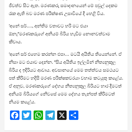
ජීවත්ව සිට ඇත. මරණකරු සමාදානයෙන් මේ පවුල් දෙකම
රැක ඇති බව මරණ පරීක්ෂණ උසාවියේ දී හෙළි විය.
‘අනේ සර්…., අන්තිම වතාවට හරි මට එයා
ඕනෑ“මරණකරුගේ අනියම් බිරිය හැඬීම නොනවත්වාම
කීවාය.
‘අනේ සර් එහෙම කරන්න එපා… මටයි අයිතිය තියෙන්නේ. ඒ
නිසා මට එයාව දෙන්න. “සිය අයිතිය ඉල්ලමින් නිත්‍යනුකූල
බිරිය ද ඉදිරියට ආවාය. අවසානයේ මෙම තත්ත්වය සමථයට
පත් කිරීමට හදිසි මරණ පරීක්ෂකවරයා වහාම කටයුතු කළේය.
ඒ අනුව, මරණකරුගේ දේහය නීත්‍යනුකූල බිරියට භාර දීමටත්
අනියම් බිරියගේ නි‍ෙවසේ මෙම දේහය තැන්පත් කිරීමටත්
නියම කළේය.
F
T
W
T
X
S
a
wi
h
el
h