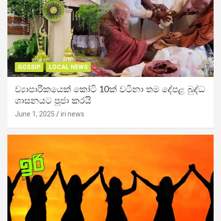
GOSSIP
LOCAL NEWS
ව්‍යාපාරිකයෙක් කෝටි 10ක් වටිනා තම දේපළ බුද්ධ
ශාසනයට පූජා කරයි
June 1, 2025
iri news