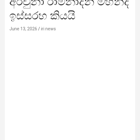
අර්චුනා රාමනාදන් මහින්ද
ඉස්සරහ කියයි
June 13, 2026
iri news