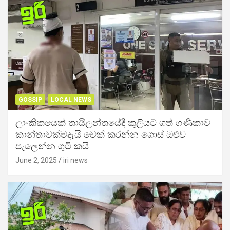
GOSSIP
LOCAL NEWS
ලාංකිකයෙක් තායිලන්තයේදී කුලියට ගත් ගණිකාව
කාන්තාවක්මදැයි චෙක් කරන්න ගොස් ඔළුව
පැලෙන්න ගුටි කයි
June 2, 2025
iri news