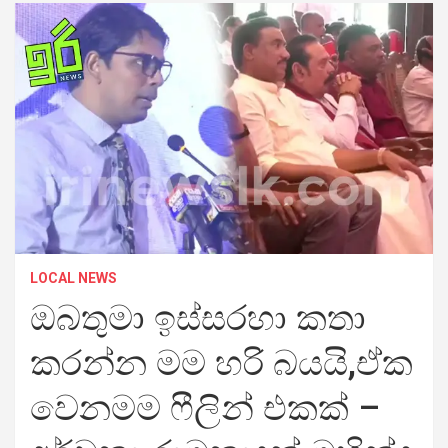
LOCAL NEWS
ඔබතුමා ඉස්සරහා කතා
කරන්න මම හරි බයයි,ඒක
වෙනමම ෆීලින් එකක් –