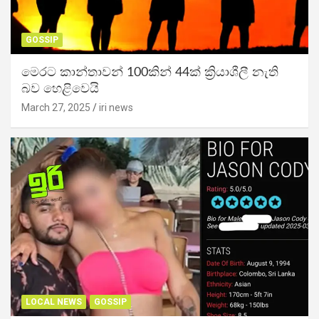
GOSSIP
මෙරට කාන්තාවන් 100කින් 44ක් ක්‍රියාශීලී නැති
බව හෙළිවෙයි
March 27, 2025
iri news
LOCAL NEWS
GOSSIP