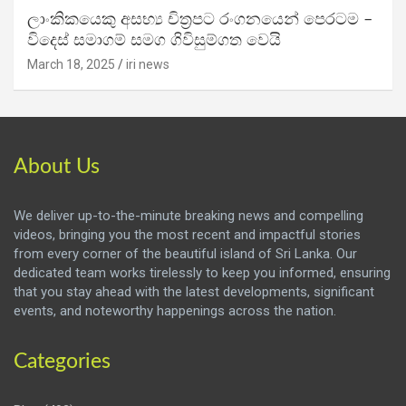
ලාංකිකයෙකු අසභ්‍ය චිත්‍රපට රංගනයෙන් පෙරටම –
විදෙස් සමාගම් සමග ගිවිසුම්ගත වෙයි
March 18, 2025
iri news
About Us
We deliver up-to-the-minute breaking news and compelling
videos, bringing you the most recent and impactful stories
from every corner of the beautiful island of Sri Lanka. Our
dedicated team works tirelessly to keep you informed, ensuring
that you stay ahead with the latest developments, significant
events, and noteworthy happenings across the nation.
Categories