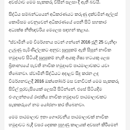
අවස්ථාව මෙම සැකකරු විසින් සලසා දී ඇති බවයි.
සිද්ධිය සම්බන්ධයෙන් අධිකරණයට කරුණු දක්වමින් අල්ලස්
කොමිසම වෙනුවෙන් අධිකරණයේ පෙනී සිටි සහකාර
අධ්‍යක්ෂ නීතිඥවරිය මෙලෙස සඳහන් කළාය.
“ස්වාමීනි මේ විමර්ශනය පටන් ගන්නේ 2016 ජූලි 25 වැනිදා
ලැබුණු පැමිණිල්ලකට අනුව; සුදුසුකම් ඇති සිසුන් නාවික
හමුදාවේ සිටියදී සුදුසුකම් නැති අයකු ශිෂ්‍ය භටයකු ලෙස
බ්‍රිතාන්‍යයේ පැවති නාවික හමුදාවේ පාඨමාලාවකට යවා
තිබෙනවා. ස්වාමීනි සිද්ධියට අදාළව සිදු කරන ලද
විමර්ශනවලදී 2016 ඔක්තෝබර් මස වනවිටත් මෙම සැකකරු
සිවිල් පුරවැසියෙක් ලෙසයි සිටින්නේ. එසේ සිටියදීම
එංගලන්තයේ රාජකීය නාවික හමුදාවේ පාඨමාලාවකට
සැකකරුගේ නම යෝජනා කර තිබෙනවා.
මෙම පාඨමාලාව ඉතා ගෞරවනීය පාඨමාලාවක් නාවික
හමුදාවට බැඳී වසර දෙකක පුහුණු කාලයක් අවසන් කිරීමෙන්