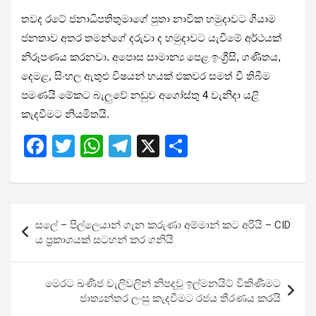
තවද රටේ ජනාධිපතිතුමාගේ පුතා නාවික හමුදාවට ගියාම
ජනතාව අතර තමන්ගේ දරුවා ද හමුදාවට යැවීමේ අර්ථයක්
නිරූපණය කරනවා. අපොස සාමාන්‍ය පෙළ ඉංග්‍රීසි, ගණිතය,
දෙමළ, සිංහල ඇතුළු විෂයන් හයක් එකවර සමත් වී තිබීම
පමණයි මේකට බැලුවේ නඩුව අගෝස්තු 4 වැනිදා යළි
කැදවීමට නියමිතයි.
F
T
W
T
X
S
a
wi
h
el
h
ce
tt
at
e
ar
b
er
s
gr
e
Post
සලේ – පිල්ලෙයාන් ගැන කරුණා අම්මාන් කට අරියි – CID
o
A
a
navigation
ය ප්‍රකාශයක් සටහන් කර ගනියි
o
p
m
k
p
මෙරට ඛණිජ වැලිවලින් නිපදවූ ඉල්මනයිට් විකිණීමට
ජාත්‍යන්තර ලංසු කැදවීමට රජය තීරණය කරයි