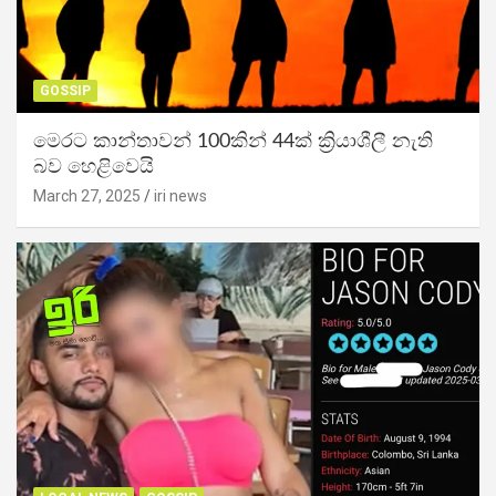
GOSSIP
මෙරට කාන්තාවන් 100කින් 44ක් ක්‍රියාශීලී නැති
බව හෙළිවෙයි
March 27, 2025
iri news