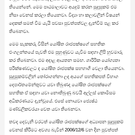
තියෙන්නේ. මෙම පාඨමාලාවට අයදුම් කරන සුදුසුකම් එම
නිසා වෙනස් කරලා තියෙනවා. විද්‍යා හා කලාවලින් විෂයන්
දෙකක් සමත් වීම යැයි පවසා පුවත්පත්වල දැන්වීම් පළ කර
තිබෙනවා.
මෙම සැකකරු විසින් යෝෂිත රාජපක්ෂගේ සහතික
එංගලන්තයේ පැවති එම පුහුණුවට යැවීම සඳහා ලිපි හුවමාරු
කර තිබෙනවා. එම අදාළ ආයතන සමඟ. ශාරීරික යෝග්‍යතා
පරීක්ෂණවලට ද යෝෂිත රාජපක්ෂ සහභාගි වෙලා තියෙනවා.
සුදුසුකම්වලින් තෝරාගන්නා ලද අයගේ සහතිකපත් විභාග
දෙපාර්තමේන්තුවට යවා තිබුණද යෝෂිත රාජපක්ෂගේ
සහතික ඒ සඳහා යවා නොතිබුණු බවයි අල්ලස් කොමිසම
අධිකරණයට දැන්වූයේ. එසේ නොයවා ජ්‍යෙෂ්ඨ
මණ්ඩලිකවරයා වෙත යවා තිබෙනවා.
තවද දෙවැනි වරටත් යෝෂිත රාජපක්ෂගේ අධ්‍යාපන සුදුසුකම්
වෙනස් කිරීමට අවශ්‍ය බැවින් 2006/12/6 වන දින පුවත්පත්