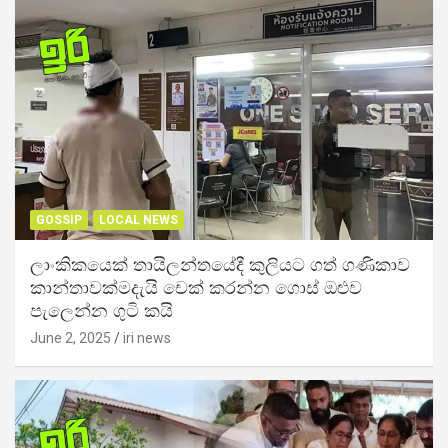
GOSSIP
LOCAL NEWS
ලාංකිකයෙක් තායිලන්තයේදී කුලියට ගත් ගණිකාව
කාන්තාවක්මදැයි චෙක් කරන්න ගොස් ඔළුව
පැලෙන්න ගුටි කයි
June 2, 2025
iri news