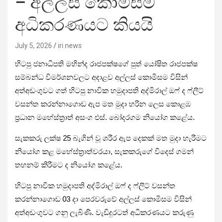
– අල්ලස් කොමිසම
අධිකරණයට කියයි
July 5, 2026
iri news
හිටපු ජනාධිපති මහින්ද රාජපක්ෂගේ පුත් යෝෂිත රාජපක්ෂ
සම්බන්ධ විමර්ශනවලට අදාළව අල්ලස් කොමිසම විසින්
අත්අඩංගුවට ගත් හිටපු නාවික හමුදාපති අද්මිරාල් ඔෆ් ද ෆ්ලීට්
වසන්ත කරන්නාගොඩ ඇප මත මුදා හරින ලෙස කොළඹ
ප්‍රධාන මහේස්ත්‍රාත් අසංග එස්. බෝදරගම නියෝග කළේය.
සැකකරු ලක්ෂ 25 බැගින් වූ ශරීර ඇප දෙකක් මත මුදා හැරීමට
නියෝග කළ මහේස්ත්‍රාත්වරයා, සැකකරුගේ විදෙස් ගමන්
තහනම් කිරීමට ද නියෝග කළේය.
හිටපු නාවික හමුදාපති අද්මිරාල් ඔෆ් ද ෆ්ලීට් වසන්ත
කරන්නාගොඩ 03 දා පෙරවරුවේ අල්ලස් කොමිසම විසින්
අත්අඩංගුවට ගනු ලැබිණි. වැඩිදුරටත් අධිකරණයට කරුණු