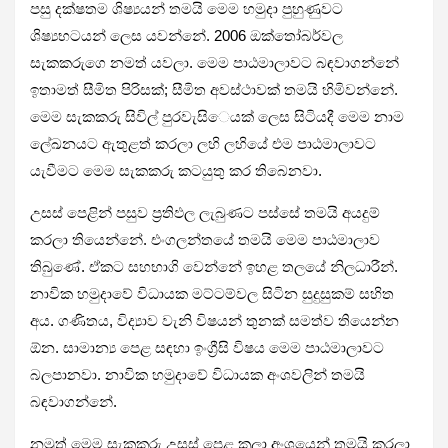
පසු දක්ෂතම ශිෂ්‍යයන් තමයි මෙම හමුදා පුහුණුවට
ශිෂ්‍යභටයන් ලෙස යවන්නේ. 2006 ඔක්තෝබර්වල
සැකකරුගෙ නමත් යවලා. මෙම පාඨමාලාවට බඳවාගන්නේ
ඉතාමත් සීමිත පිරිසක්; සීමිත අවස්ථාවක් තමයි හිමිවන්නේ.
මෙම සැකකරු සිවිල් පුරවැසි­‍ෙයක් ලෙස සිටියදී මෙම නාම
ලේඛනයට ඇතුළත් කරලා ලහි ලහියේ එම පාඨමාලාවට
යැවීමට මෙම සැකකරු කටයුතු කර තිබෙනවා.
උසස් පෙළින් පසුව ප්‍රතිඵල ලැබුණට පස්සේ තමයි අයදුම්
කරලා තියෙන්නේ. එංගලන්තයේ තමයි මෙම පාඨමාලාව
තිබුණේ. ඒකට සහභාගි වෙන්නේ ඉහළ තලයේ නිලධාරීන්.
නාවික හමුදාවේ විධායක මට්ටම්වල සිටින සුදුසුකම් සහිත
අය. ගණිතය, විද්‍යාව වැනි විෂයන් තුනක් සමත්ව තියෙන්න
ඕන. සාමාන්‍ය පෙළ සඳහා ඉංග්‍රීසි විෂය මෙම පාඨමාලාවට
බලපානවා. නාවික හමුදාවේ විධායක අංශවලින් තමයි
බඳවාගන්නේ.
නමුත් මෙම සැකකරු උසස් පෙළ කලා අංශයෙන් තමයි කරලා