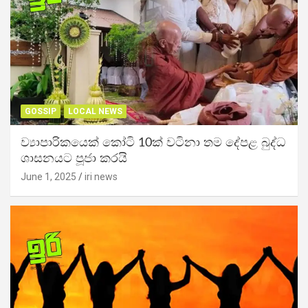
GOSSIP
LOCAL NEWS
ව්‍යාපාරිකයෙක් කෝටි 10ක් වටිනා තම දේපළ බුද්ධ
ශාසනයට පූජා කරයි
June 1, 2025
iri news