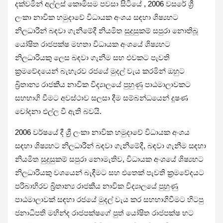
දක්වමින් අල්ලස් කොමිසම පවසා සිටියේ , 2006 වසරේ ශ්‍රී
ලංකා නාවික හමුදාවේ විධායක අංශය සඳහා ශිෂ්‍යභට
නිලධාරීන් බඳවා ගැනීමේදී නියමිත සුදුසුකම් සපුරා නොතිබූ
යෝෂිත රාජපක්ෂ මහතා විධායක අංශයේ ශිෂ්‍යභට
නිලධාරියකු ලෙස බඳවා ගැනීම සහ එවකට පැවති
ක්‍රමවේදයෙන් බැහැරව රජයේ මුදල් වැය කරමින් ඔහුට
බ්‍රිතාන්‍ය රාජකීය නාවික විද්‍යාලයේ පුහුණු පාඨමාලාවකට
සහභාගි වීමට අවස්ථාව සලසා දීම සම්බන්ධයෙන් දූෂණ
චෝදනා එල්ල වී ඇති බවයි.
2006 වර්ෂයේ දී ශ්‍රී ලංකා නාවික හමුදාවේ විධායක අංශය
සඳහා ශිෂ්‍යභට නිලධාරීන් බඳවා ගැනීමේදී, බඳවා ගැනීම සඳහා
නියමිත සුදුසුකම් සපුරා නොමැතිව, විධායක අංශයේ ශිෂ්‍යභට
නිලධාරියකු වශයෙන් බැඳීමට සහ එතෙක් පැවති ක්‍රමවේදයට
පරිබාහිරව බ්‍රිතාන්‍ය රාජකීය නාවික විද්‍යාලයේ පුහුණු
පාඨමාලාවක් සඳහා රජයේ මුදල් වැය කර සහභාගිවීමට හිටපු
ජනාධිපති මහින්ද රාජපක්ෂගේ පුත් යෝෂිත රාජපක්ෂ හට