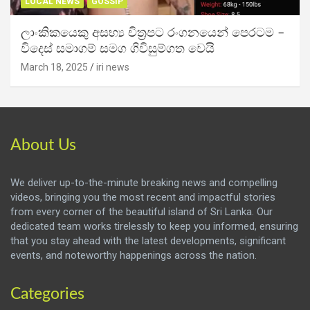
LOCAL NEWS
GOSSIP
ලාංකිකයෙකු අසභ්‍ය චිත්‍රපට රංගනයෙන් පෙරටම –
විදෙස් සමාගම් සමග ගිවිසුම්ගත වෙයි
March 18, 2025
iri news
About Us
We deliver up-to-the-minute breaking news and compelling
videos, bringing you the most recent and impactful stories
from every corner of the beautiful island of Sri Lanka. Our
dedicated team works tirelessly to keep you informed, ensuring
that you stay ahead with the latest developments, significant
events, and noteworthy happenings across the nation.
Categories