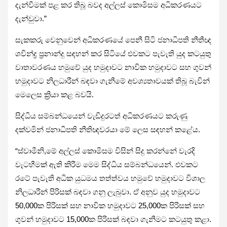
දැන්වීමක් පළ කර තිබූ බවද අල්ලස් කොමිසම අධිකරණයට
දැන්වුවා.”
සැකකරු වෙනුවෙන් අධිකරණයේ පෙනී සිටි ජනාධිපති නීතීඥ
ශවින්ද්‍ර ප්‍රනාන්දු සඳහන් කර සිටියේ එවකට පැවැති යුද කටයුතු
වාතාවරණය හමුවේ යුද හමුදාවට නාවික හමුදාවට සහ ගුවන්
හමුදාවට නිලධාරීන් බඳවා ගැනීමේ අවශ්‍යතාවයක් තිබූ බැවින්
මෙලෙස ක්‍රියා කළ බවයි.
සිද්ධිය සම්බන්ධයෙන් වැඩිදුරටත් අධිකරණයට කරුණු
දක්වමින් ජනාධිපති නීතිඥවරයා මේ ලෙස සඳහන් කළේය.
“ස්වාමීනි,මේ අල්ලස් කොමිසම විසින් සිදු කරන්නේ වැරදි
වැටහීමක් ඇති කිරීම මෙම සිද්ධිය සම්බන්ධයෙන්. එවකට
රටේ පැවැති අධික යුධමය තත්ත්වය හමුවේ හමුදාවට විශාල
නිලධාරීන් පිරිසක් බඳවා ගනු ලැබුවා. ඒ අනුව යුද හමුදාවට
50,000ක පිරිසක් සහ නාවික හමුදාවට 25,000ක පිරිසක් සහ
ගුවන් හමුදාවට 15,000ක පිරිසක් බඳවා ගැනීමට කටයුතු කළා.