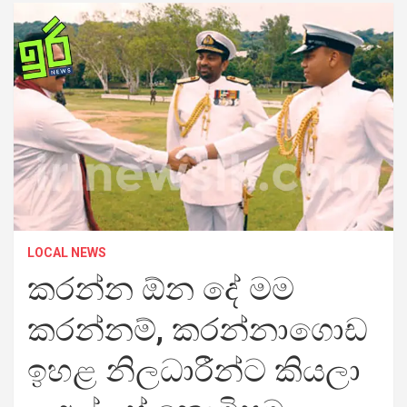
LOCAL NEWS
කරන්න ඕන දේ මම
කරන්නම්, කරන්නාගොඩ
ඉහළ නිලධාරීන්ට කියලා