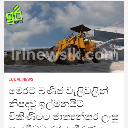
LOCAL NEWS
මෙරට ඛණිජ වැලිවලින්
නිපදවූ ඉල්මනයිට්
විකිණීමට ජාත්‍යන්තර ලංසු