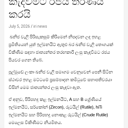
කැදවීමට රජය තීරණය
කරයි
July 5, 2026
iri news
ඛනිජ වැලි පිරිසැකසුම් කිරීමෙන් නිපදවන ලද ඉහළ
ප්‍රමිතියෙන් යුත් ඉල්මනයිට් ඇතුළු බර ඛනිජ වැලි තොගයක්
විකිණීම සඳහා ජාත්‍යන්තර තරඟකාරී ලංසු කැඳවීමට රජය
පියවර ගෙන තිබේ.
පුල්මුඩේ ලංකා ඛනිජ වැලි සමාගම වෙනුවෙන් පෙනී සිටින
ස්ථාවර ඉහළ මට්ටමේ ප්‍රසම්පාදන කමිටුවේ සභාපතිවරයා
විසින් මෙම ජාත්‍යන්තර ලංසු කැඳවා ඇත.
ඒ අනුව, පිරිපහදු කළ ඉල්මනයිට්, A සහ B ශ්‍රේණියේ
ඉල්මනයිට්, සර්කෝන් (Zircon), රූටයිල් (Rutile), hiTi
ඉල්මනයිට් සහ පිරිපහදු නොකළ රූටයිල් (Crude Rutile)
මෙලෙස විකිණීමට නියමිතය.