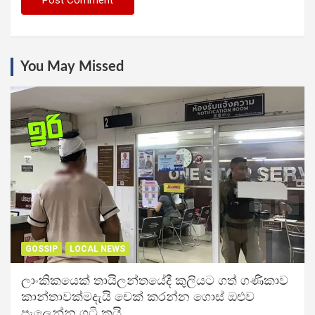
You May Missed
GOSSIP
LOCAL NEWS
ලාංකිකයෙක් තායිලන්තයේදී කුලියට ගත් ගණිකාව
කාන්තාවක්මදැයි චෙක් කරන්න ගොස් ඔළුව
පැලෙන්න ගුටි කයි