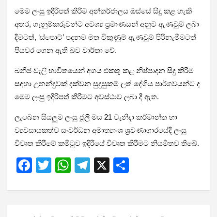
මෙම ලංසු ඉදිරිපත් කිරීම අන්තර්ජාලය ඔස්සේ සිදු කළ හැකි
අතර, ගැනුම්කරුවන්ට අවශ්‍ය ප්‍රමාණයන් අනුව ඇණවුම් ලබා
දීමටත්, ‘ස්පොට්’ පදනම මත විකුණුම් ඇණවුම් පිරිනැමීමටත්
පියවර ගෙන ඇති බව වාර්තා වේ.
ඛනිජ වැලි භාවිතයෙන් අගය එකතු කළ නිෂ්පාදන සිදු කිරීම
සඳහා උනන්දුවක් දක්වන සුදුසුකම් ලත් දේශීය පාර්ශවයන්ට ද
මෙම ලංසු ඉදිරිපත් කිරීමට අවස්ථාව ලබා දී ඇත.
ලැබෙන සියලුම ලංසු ජූලි මස 21 වැනිදා කර්මාන්ත හා
ව්‍යවසායකත්ව සංවර්ධන අමාත්‍යාංශ ශ්‍රවණාගාරයේදී ලංසු
විවෘත කිරීමේ කමිටුව ඉදිරියේ විවෘත කිරීමට නියමිතව තිබේ.
F
T
W
T
X
S
a
wi
h
el
h
ce
tt
at
e
ar
b
er
s
gr
e
Post