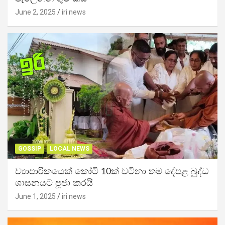
June 2, 2025
iri news
GOSSIP
LOCAL NEWS
ව්‍යාපාරිකයෙක් කෝටි 10ක් වටිනා තම දේපළ බුද්ධ
ශාසනයට පූජා කරයි
June 1, 2025
iri news