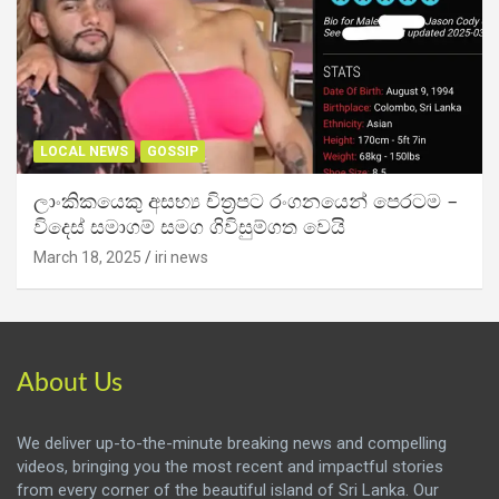
LOCAL NEWS
GOSSIP
ලාංකිකයෙකු අසභ්‍ය චිත්‍රපට රංගනයෙන් පෙරටම –
විදෙස් සමාගම් සමග ගිවිසුම්ගත වෙයි
March 18, 2025
iri news
About Us
We deliver up-to-the-minute breaking news and compelling
videos, bringing you the most recent and impactful stories
from every corner of the beautiful island of Sri Lanka. Our