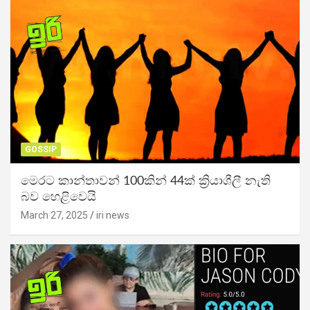
GOSSIP
මෙරට කාන්තාවන් 100කින් 44ක් ක්‍රියාශීලී නැති
බව හෙළිවෙයි
March 27, 2025
iri news