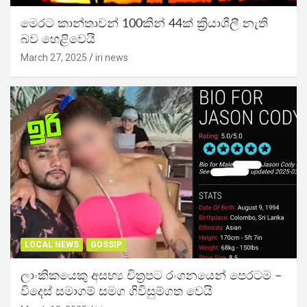
මෙරට කාන්තාවන් 100කින් 44ක් ක්‍රියාශීලී නැති
බව හෙළිවෙයි
March 27, 2025
iri news
LOCAL NEWS
GOSSIP
ලාංකිකයෙකු අසභ්‍ය චිත්‍රපට රංගනයෙන් පෙරටම –
විදෙස් සමාගම් සමග ගිවිසුම්ගත වෙයි