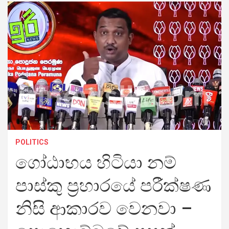
POLITICS
ගෝඨාභය හිටියා නම්
පාස්කු ප්‍රහාරයේ පරීක්ෂණ
නිසි ආකාරව වෙනවා –