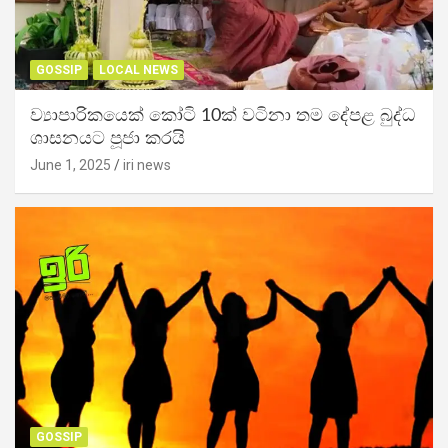
GOSSIP
LOCAL NEWS
ව්‍යාපාරිකයෙක් කෝටි 10ක් වටිනා තම දේපළ බුද්ධ
ශාසනයට පූජා කරයි
June 1, 2025
iri news
GOSSIP