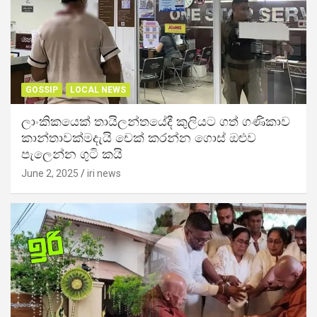
GOSSIP
LOCAL NEWS
ලාංකිකයෙක් තායිලන්තයේදී කුලියට ගත් ගණිකාව
කාන්තාවක්මදැයි චෙක් කරන්න ගොස් ඔළුව
පැලෙන්න ගුටි කයි
June 2, 2025
iri news