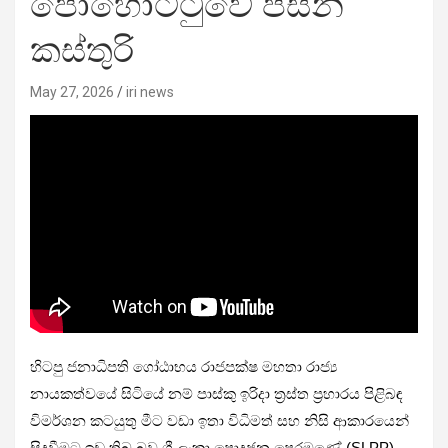
පොහොට්ටුවේ පසන්
කස්තුරි
May 27, 2026
iri news
හිටපු ජනාධිපති ගෝඨාභය රාජපක්ෂ මහතා රාජ්‍ය
නායකත්වයේ සිටියේ නම් පාස්කු ඉරිදා ත්‍රස්ත ප්‍රහාරය පිළිබඳ
විමර්ශන කටයුතු මීට වඩා ඉතා විධිමත් සහ නිසි ආකාරයෙන්
සිදුවීමට ඉඩ තිබූ බව ශ්‍රී ලංකා පොදුජන පෙරමුණේ (SLPP)