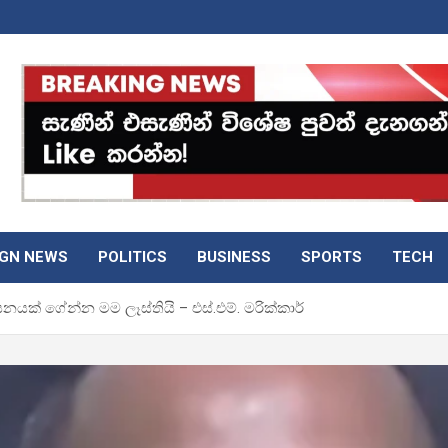
IGN NEWS
POLITICS
BUSINESS
SPORTS
TECH
ක් ගේන්න මම ලෑස්තියි – එස්.එම්. මරික්කාර්