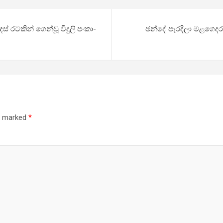
ස් රටකින් ගෙන්වූ විදුලි පංකා­
ඡන්දේ පැරදිලා මළගෙදර
re marked
*