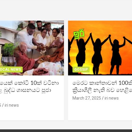
OCAL NEWS
GOSSIP
ිකයෙක් කෝටි 10ක් වටිනා
මෙරට කාන්තාවන් 100කි
 බුද්ධ ශාසනයට පූජා
ක්‍රියාශීලී නැති බව හෙළි
March 27, 2025
iri news
5
iri news