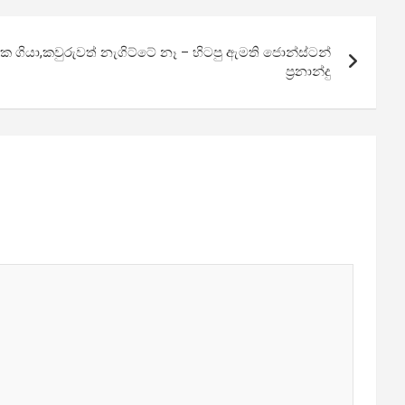
ක ගියා,කවුරුවත් නැගිට්ටේ නෑ – හිටපු ඇමති ජොන්ස්ටන්
ප්‍රනාන්දු