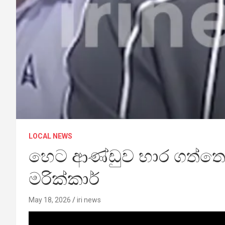
LOCAL NEWS
හෙට ආණ්ඩුව භාර ගත්තොත්
මරික්කාර්
May 18, 2026
iri news