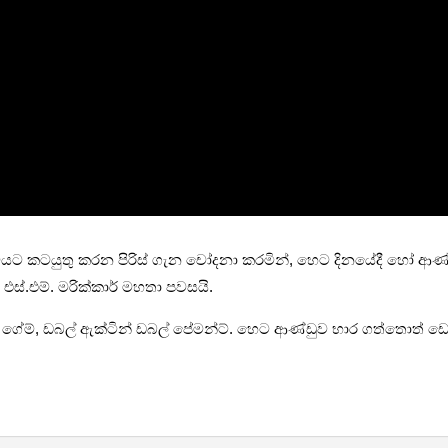
්‍රමයට කටයුතු කරන පිරිස් ගැන චෝදනා කරමින්, හෙට දිනයේදී හෝ 
.එම්. මරික්කාර් මහතා පවසයි.
බල් ගේම්, ඩබල් ඇක්ටින් ඩබල් පේමන්ට්. හෙට ආණ්ඩුව භාර ගත්තොත් ඩ