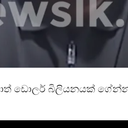
 ඩොලර් බිලියනයක් ගේන්න මම