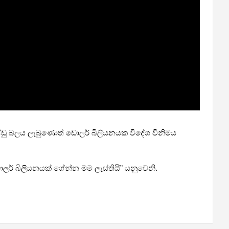
ආණ්ඩු බලය ලැබුණොත් ඩොලර් බිලියනයක විදේශ විනිමය
ොලර් බිලියනයක් ගේන්න මම ලෑස්තියි” යනුවෙනි.