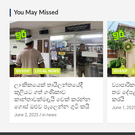
You May Missed
GOSSIP
LOCAL NEWS
GOSSIP
L
ලාංකිකයෙක් තායිලන්තයේදී
ව්‍යාපාර
කුලියට ගත් ගණිකාව
තම දේපළ
කාන්තාවක්මදැයි චෙක් කරන්න
කරයි
ගොස් ඔළුව පැලෙන්න ගුටි කයි
June 1, 202
June 2, 2025
iri news