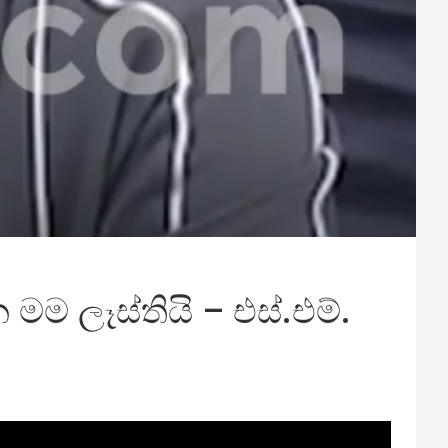
 ලෑස්තියි – එස්.එම්.