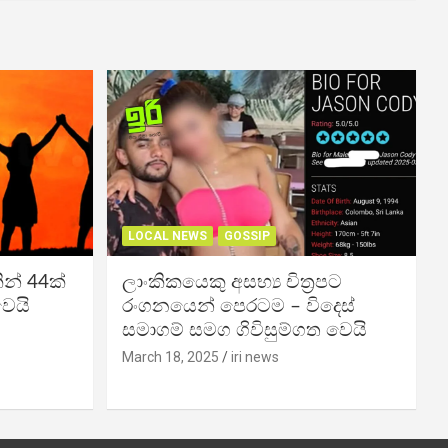
LOCAL NEWS
GOSSIP
න් 44ක්
ලාංකිකයෙකු අසභ්‍ය චිත්‍රපට
වෙයි
රංගනයෙන් පෙරටම – විදෙස්
සමාගම් සමග ගිවිසුම්ගත වෙයි
March 18, 2025
iri news