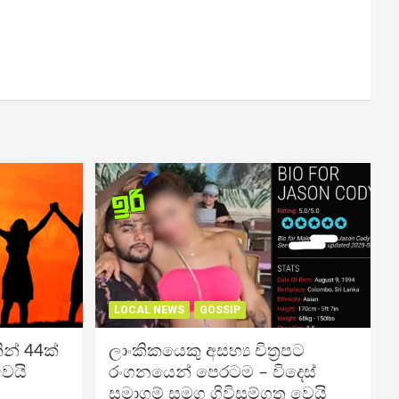
LOCAL NEWS
GOSSIP
න් 44ක්
ලාංකිකයෙකු අසභ්‍ය චිත්‍රපට
වෙයි
රංගනයෙන් පෙරටම – විදෙස්
සමාගම් සමග ගිවිසුම්ගත වෙයි