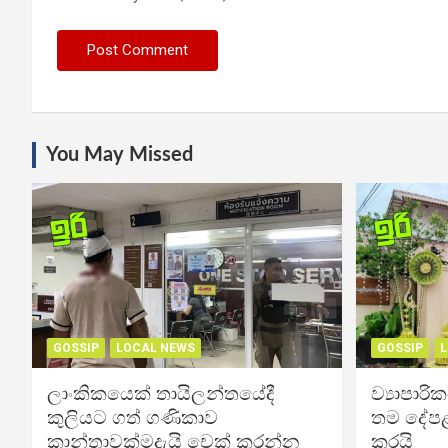
You May Missed
GOSSIP
LOCAL NEWS
GOSSIP
L
ලාංකිකයෙක් තායිලන්තයේදී
ව්‍යාපාර
කුලියට ගත් ගණිකාව
තම දේපළ
කාන්තාවක්මදැයි චෙක් කරන්න
කරයි