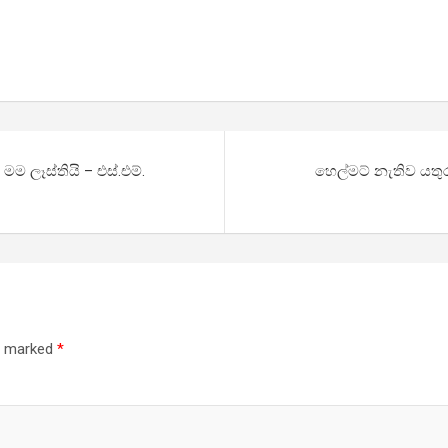
 ලෑස්තියි – එස්.එම්.
හෙල්මට් නැතිව යතුර
re marked
*