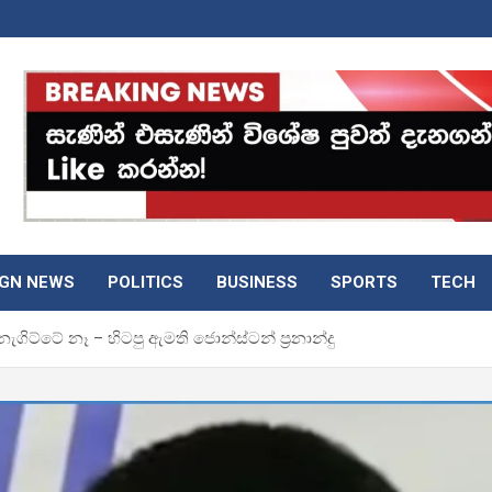
IGN NEWS
POLITICS
BUSINESS
SPORTS
TECH
ගිට්ටේ නෑ – හිටපු ඇමති ජොන්ස්ටන් ප්‍රනාන්දු