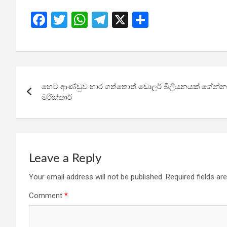
F
T
W
T
X
S
a
wi
h
el
h
ce
tt
at
e
ar
b
er
s
gr
e
Post
o
A
a
හෙට ආණ්ඩුව භාර ගත්තොත් ඩොලර් බිලියනයක් ගේන්න මම
navigation
o
p
m
මරික්කාර්
k
p
Leave a Reply
Your email address will not be published.
Required fields a
Comment
*