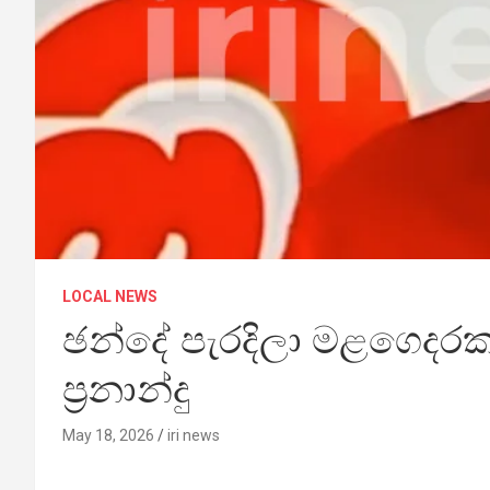
LOCAL NEWS
ඡන්දේ පැරදිලා මළගෙදරක 
ප්‍රනාන්දු
May 18, 2026
iri news