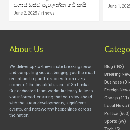
ගොස් ඔළුව පැලෙන්න ගුටි කයි
June 1, 202
June 2, 2025
iri news
About Us
Catego
We deliver up-to-the-minute breaking news
Blog
(492)
and compelling videos, bringing you the most
Breaking Ne
recent and impactful stories from every
Business
(31
corner of the beautiful island of Sri Lanka.
Foreign New
Our dedicated team works tirelessly to keep
you informed, ensuring that you stay ahead
Gossip
(111)
with the latest developments, significant
Local News
(
events, and noteworthy happenings across
Politics
(603)
the nation.
Sports
(99)
Tech
(5)