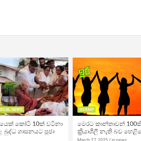
OCAL NEWS
GOSSIP
ිකයෙක් කෝටි 10ක් වටිනා
මෙරට කාන්තාවන් 100කි
 බුද්ධ ශාසනයට පූජා
ක්‍රියාශීලී නැති බව හෙළි
March 27, 2025
iri news