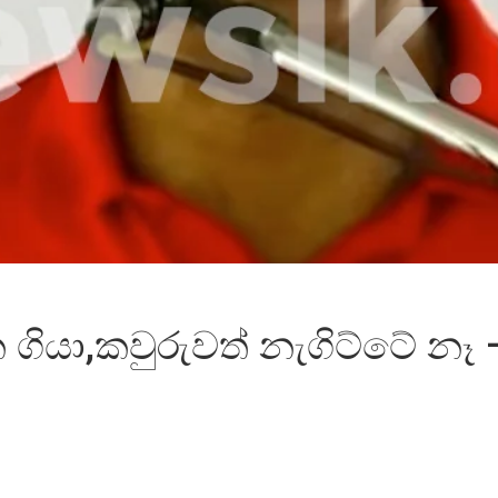
ගියා,කවුරුවත් නැගිට්ටේ නෑ 