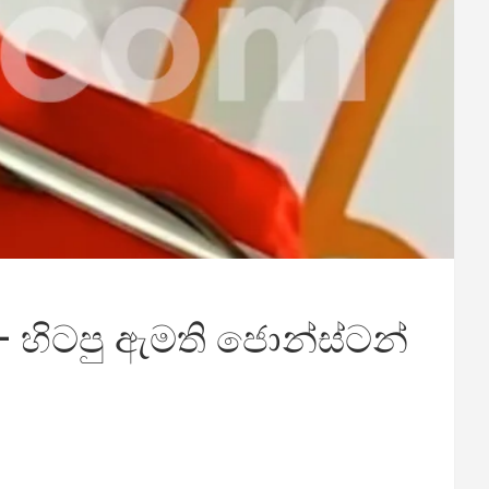
– හිටපු ඇමති ජොන්ස්ටන්