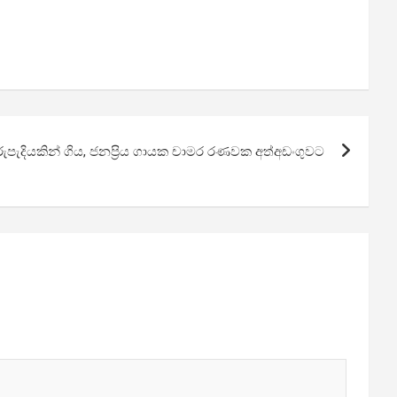
ුපැදියකින් ගිය, ජනප්‍රිය ගායක චාමර රණවක අත්අඩංගුවට