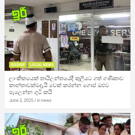
GOSSIP
LOCAL NEWS
ලාංකිකයෙක් තායිලන්තයේදී කුලියට ගත් ගණිකාව
කාන්තාවක්මදැයි චෙක් කරන්න ගොස් ඔළුව
පැලෙන්න ගුටි කයි
June 2, 2025
iri news