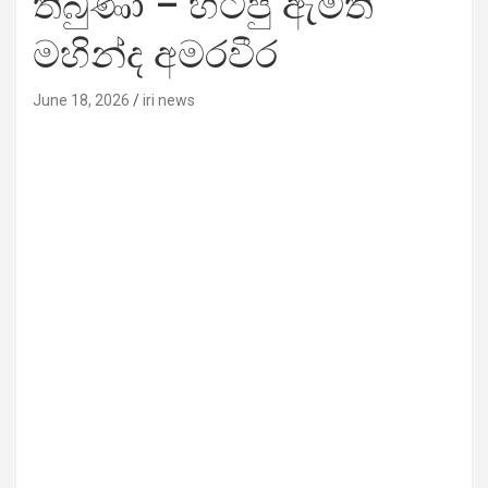
තිබුණා – හිටපු ඇමති
මහින්ද අමරවීර
June 18, 2026
iri news