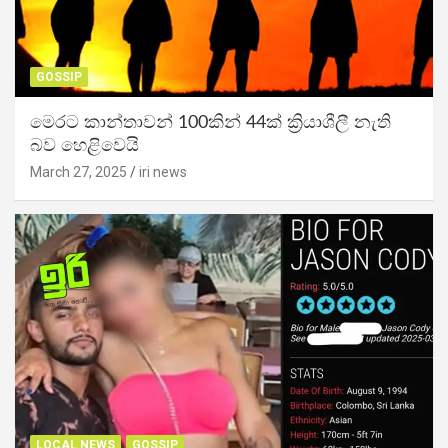
GOSSIP
මෙරට කාන්තාවන් 100කින් 44ක් ක්‍රියාශීලී නැති
බව හෙළිවෙයි
March 27, 2025
iri news
LOCAL NEWS
GOSSIP