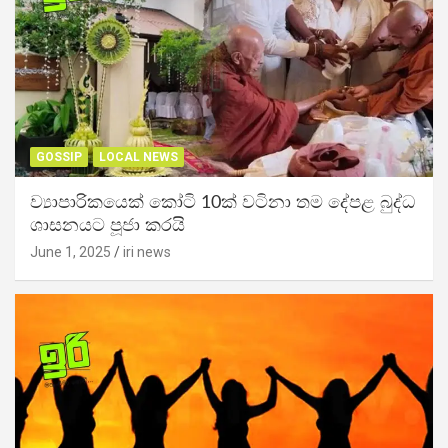
GOSSIP
LOCAL NEWS
ව්‍යාපාරිකයෙක් කෝටි 10ක් වටිනා තම දේපළ බුද්ධ
ශාසනයට පූජා කරයි
June 1, 2025
iri news