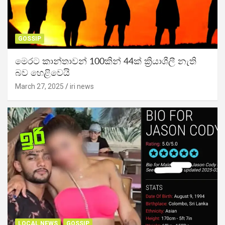
GOSSIP
මෙරට කාන්තාවන් 100කින් 44ක් ක්‍රියාශීලී නැති
බව හෙළිවෙයි
March 27, 2025
iri news
LOCAL NEWS
GOSSIP