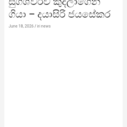
සුගීශ්වරව කුදලාගෙන
ගියා – දයාසිරි ජයසේකර
June 18, 2026
iri news