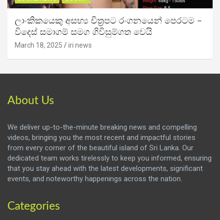
ලාංකිකයෙකු අසභ්‍ය චිත්‍රපට රංගනයෙන් පෙරටම –
විදෙස් සමාගම් සමග ගිවිසුම්ගත වෙයි
March 18, 2025
iri news
About Us
We deliver up-to-the-minute breaking news and compelling
videos, bringing you the most recent and impactful stories
from every corner of the beautiful island of Sri Lanka. Our
dedicated team works tirelessly to keep you informed, ensuring
that you stay ahead with the latest developments, significant
events, and noteworthy happenings across the nation.
Categories