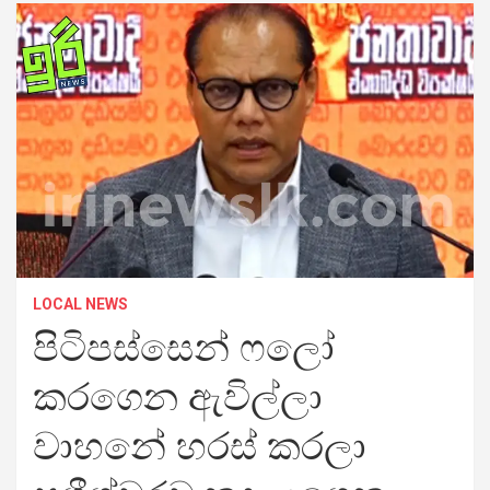
LOCAL NEWS
පිටිපස්සෙන් ෆලෝ
කරගෙන ඇවිල්ලා
වාහනේ හරස් කරලා