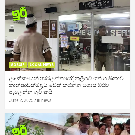
GOSSIP
LOCAL NEWS
ලාංකිකයෙක් තායිලන්තයේදී කුලියට ගත් ගණිකාව
කාන්තාවක්මදැයි චෙක් කරන්න ගොස් ඔළුව
පැලෙන්න ගුටි කයි
June 2, 2025
iri news