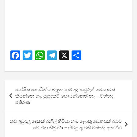
F
T
W
T
X
S
a
wi
h
el
h
ce
tt
at
e
ar
b
er
s
gr
e
Post
යෝෂිත කොටින්ට බැඳුන නම් අද කවුරුත් මොනවත්
o
A
a
navigation
කියන්නෙ නෑ, සුදුසුකම් හොයන්නෙත් නෑ – මහින්ද
o
p
m
පතිරණ
k
p
තව අවුරුදු දෙකක් රනිල් හිටියා නම් ලොකු වෙනසක් රටට
වෙන්න තිබුණා – හිටපු ඇමති මහින්ද අමරවීර