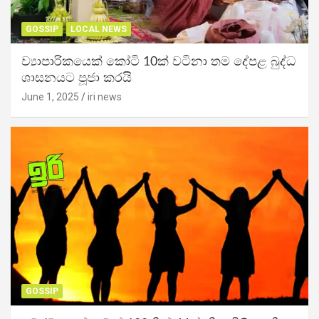
GOSSIP
LOCAL NEWS
ව්‍යාපාරිකයෙක් කෝටි 10ක් වටිනා තම දේපළ බුද්ධ
ශාසනයට පූජා කරයි
June 1, 2025
iri news
GOSSIP