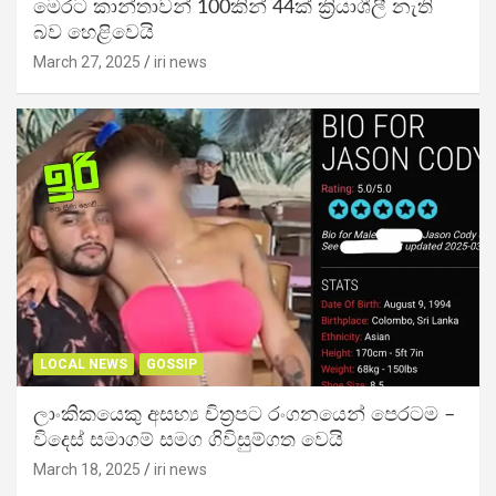
මෙරට කාන්තාවන් 100කින් 44ක් ක්‍රියාශීලී නැති
බව හෙළිවෙයි
March 27, 2025
iri news
LOCAL NEWS
GOSSIP
ලාංකිකයෙකු අසභ්‍ය චිත්‍රපට රංගනයෙන් පෙරටම –
විදෙස් සමාගම් සමග ගිවිසුම්ගත වෙයි
March 18, 2025
iri news