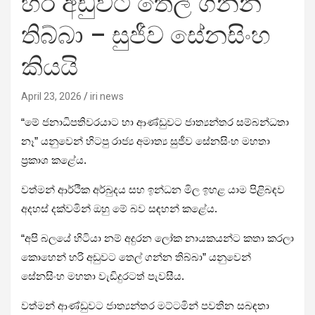
හරි අඩුවට තෙල් ගන්න
තිබ්බා – සුජීව සේනසිංහ
කියයි
April 23, 2026
iri news
“මේ ජනාධිපතිවරයාට හා ආණ්ඩුවට ජාත්‍යන්තර සම්බන්ධතා
නෑ” යනුවෙන් හිටපු රාජ්‍ය අමාත්‍ය සුජීව සේනසිංහ මහතා
ප්‍රකාශ කළේය.
වත්මන් ආර්ථික අර්බුදය සහ ඉන්ධන මිල ඉහළ යාම පිළිබඳව
අදහස් දක්වමින් ඔහු මේ බව සඳහන් කළේය.
“අපි බලයේ හිටියා නම් අදුරන ලෝක නායකයන්ට කතා කරලා
කොහෙන් හරි අඩුවට තෙල් ගන්න තිබ්බා” යනුවෙන්
සේනසිංහ මහතා වැඩිදුරටත් පැවසීය.
වත්මන් ආණ්ඩුවට ජාත්‍යන්තර මට්ටමින් පවතින සබඳතා