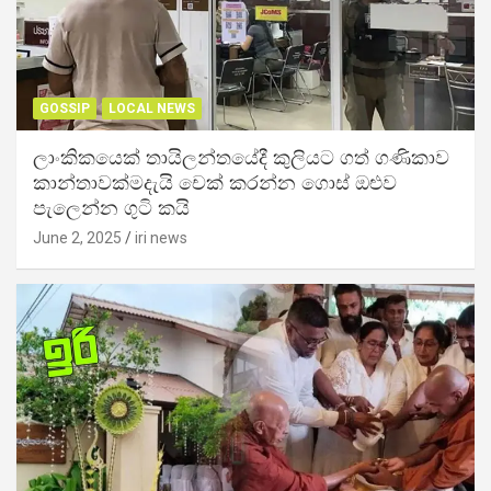
GOSSIP
LOCAL NEWS
ලාංකිකයෙක් තායිලන්තයේදී කුලියට ගත් ගණිකාව
කාන්තාවක්මදැයි චෙක් කරන්න ගොස් ඔළුව
පැලෙන්න ගුටි කයි
June 2, 2025
iri news