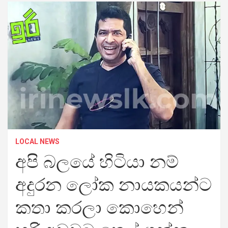
LOCAL NEWS
අපි බලයේ හිටියා නම්
අදුරන ලෝක නායකයන්ට
කතා කරලා කොහෙන්