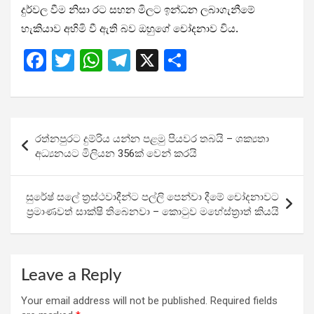
දුර්වල වීම නිසා රට සහන මිලට ඉන්ධන ලබාගැනීමේ
හැකියාව අහිමි වී ඇති බව ඔහුගේ චෝදනාව විය.
F
T
W
T
X
S
a
wi
h
el
h
ce
tt
at
e
ar
b
er
s
gr
e
Post
රත්නපුරට දුම්රිය යන්න පළමු පියවර තබයි – ශක්‍යතා
o
A
a
navigation
අධ්‍යනයට මිලියන 356ක් වෙන් කරයි
o
p
m
k
p
සුරේෂ් සලේ ත්‍රස්ථවාදීන්ට පල්ලි පෙන්වා දීමේ චෝදනාවට
ප්‍රමාණවත් සාක්ෂි තිබෙනවා – කොටුව මහේස්ත්‍රාත් කියයි
Leave a Reply
Your email address will not be published.
Required fields