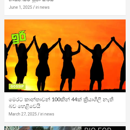
June 1, 2025
iri news
GOSSIP
මෙරට කාන්තාවන් 100කින් 44ක් ක්‍රියාශීලී නැති
බව හෙළිවෙයි
March 27, 2025
iri news