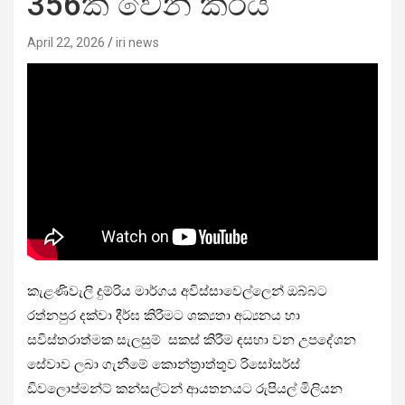
356ක් වෙන් කරයි
April 22, 2026
iri news
කැළණිවැලි දුම්රිය මාර්ගය අවිස්සාවෙල්ලෙන් ඔබ්බට
රත්නපුර දක්වා දීර්ඝ කිරීමට ශක්‍යතා අධ්‍යනය හා
සවිස්තරාත්මක සැලසුම් සකස් කිරීම ඳසහා වන උපදේශන
සේවාව ලබා ගැනීමේ කොන්ත්‍රාත්තුව රිසෝසර්ස්
ඩිවලොප්මන්ට් කන්සල්ටන් ආයතනයට රුපියල් මිලියන