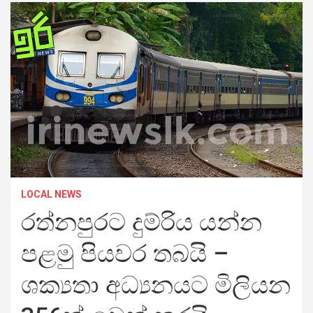
LOCAL NEWS
රත්නපුරට දුම්රිය යන්න
පළමු පියවර තබයි –
ශක්‍යතා අධ්‍යනයට මිලියන