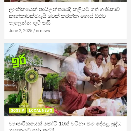
ලාංකිකයෙක් තායිලන්තයේදී කුලියට ගත් ගණිකාව
කාන්තාවක්මදැයි චෙක් කරන්න ගොස් ඔළුව
පැලෙන්න ගුටි කයි
June 2, 2025
iri news
GOSSIP
LOCAL NEWS
ව්‍යාපාරිකයෙක් කෝටි 10ක් වටිනා තම දේපළ බුද්ධ
ශාසනයට පූජා කරයි