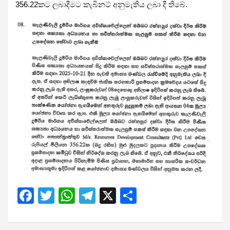
356.22කට ලබාදීමට කැබිනට් අනුමැතිය ලබා දී තිබේ.
F
T
W
T
X
S
a
wi
h
el
h
ce
tt
at
e
ar