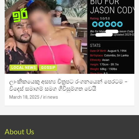
LOCAL NEWS
GOSSIP
ලාංකිකයෙකු අසභ්‍ය චිත්‍රපට රංගනයෙන් පෙරටම –
විදෙස් සමාගම් සමග ගිවිසුම්ගත වෙයි
March 18, 2025
iri news
About Us