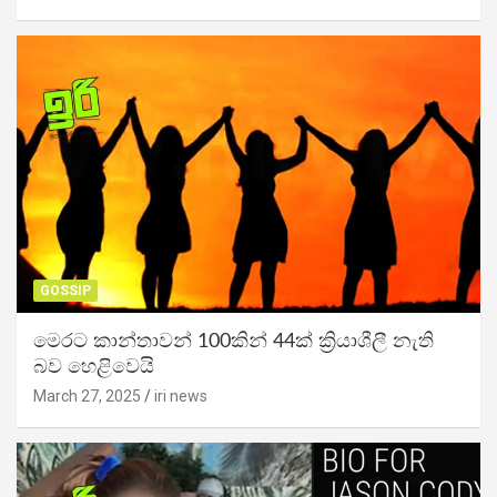
GOSSIP
මෙරට කාන්තාවන් 100කින් 44ක් ක්‍රියාශීලී නැති
බව හෙළිවෙයි
March 27, 2025
iri news