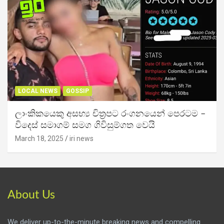
LOCAL NEWS
GOSSIP
ලාංකිකයෙකු අසභ්‍ය චිත්‍රපට රංගනයෙන් පෙරටම –
විදෙස් සමාගම් සමග ගිවිසුම්ගත වෙයි
March 18, 2025
iri news
About Us
We deliver up-to-the-minute breaking news and compelling