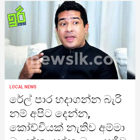
LOCAL NEWS
රේල් පාර හදාගන්න බැරි
නම් අපිට දෙන්න,
කෝච්චියක් නැතිව අම්මා