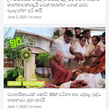
කාන්තාවක්මදැයි චෙක් කරන්න ගොස් ඔළුව
පැලෙන්න ගුටි කයි
June 2, 2025
iri news
GOSSIP
LOCAL NEWS
ව්‍යාපාරිකයෙක් කෝටි 10ක් වටිනා තම දේපළ බුද්ධ
ශාසනයට පූජා කරයි
June 1, 2025
iri news