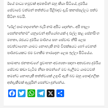
ඊයේ මාධ්‍ය හමුවක් අමතමින් ඔහු කියා සිටියේ, දුම්රිය
සේවාවේ වත්මන් තත්ත්වය පිළිබඳව දැඩි කනස්සල්ලට පත්ව
සිටින බවයි.
“රේල් පාර හදාගන්න බැරි නම් අපිට දෙන්න.. අපි හදලා
පෙන්නන්නම්” යනුවෙන් අභියෝගයක් ද එල්ල කළ සේනසිංහ
මහතා, රජයට දුම්රිය මාර්ගය සහ සේවාව නිසි ලෙස
පවත්වාගෙන යාමට නොහැකි නම් විපක්ෂයට හෝ වෙනත්
පාර්ශවයකට එම වගකීම භාරදෙන ලෙස ඉල්ලා සිටියේය.
සාමාන්‍ය ජනතාවගේ ප්‍රවාහන අවශ්‍යතා සඳහා අත්‍යවශ්‍ය දුම්රිය
සේවාව කඩා වැටීම නිසා තමන්ගේ මව බැලීමට යාමටවත්
තමන්ට නොහැකි තත්ත්වයක් උදාවී ඇති බව ඔහු පෞද්ගලික
අත්දැකීමක් ඇසුරින් පෙන්වා දුන්නේය.
F
T
W
T
X
S
a
wi
h
el
h