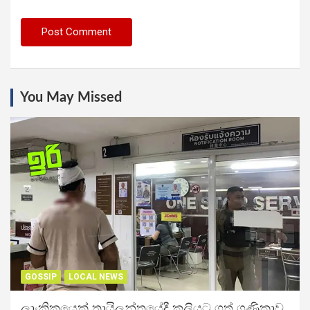
You May Missed
GOSSIP
LOCAL NEWS
ලාංකිකයෙක් තායිලන්තයේදී කුලියට ගත් ගණිකාව