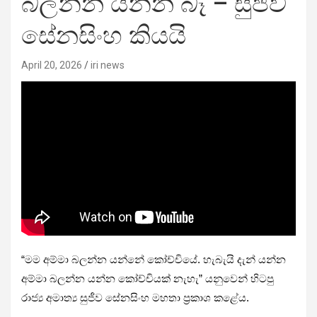
බලන්න යන්න බෑ – සුජීව
සේනසිංහ කියයි
April 20, 2026
iri news
“මම අම්මා බලන්න යන්නේ කෝච්චියේ. හැබැයි දැන් යන්න
අම්මා බලන්න යන්න කෝච්චියක් නැහැ” යනුවෙන් හිටපු
රාජ්‍ය අමාත්‍ය සුජීව සේනසිංහ මහතා ප්‍රකාශ කළේය.