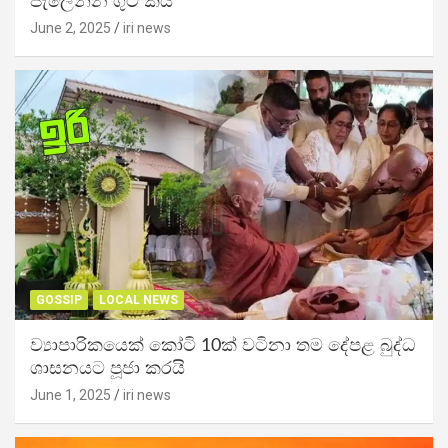
පැලෙන්න ගුටි කයි
June 2, 2025
iri news
GOSSIP
LOCAL NEWS
ව්‍යාපාරිකයෙක් කෝටි 10ක් වටිනා තම දේපළ බුද්ධ
ශාසනයට පූජා කරයි
June 1, 2025
iri news