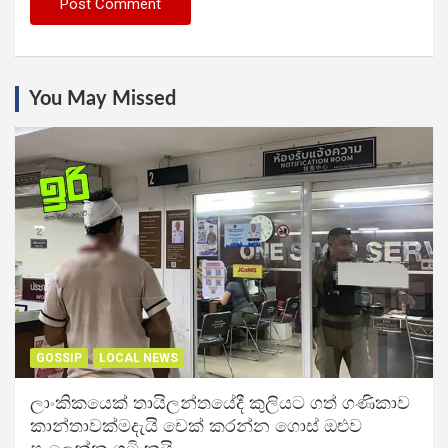
You May Missed
GOSSIP
LOCAL NEWS
ලාංකිකයෙක් තායිලන්තයේදී කුලියට ගත් ගණිකාව
කාන්තාවක්මදැයි චෙක් කරන්න ගොස් ඔළුව