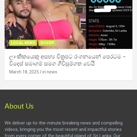
LOCAL NEWS
GOSSIP
ලාංකිකයෙකු අසභ්‍ය චිත්‍රපට රංගනයෙන් පෙරටම –
විදෙස් සමාගම් සමග ගිවිසුම්ගත වෙයි
March 18, 2025
iri news
About Us
We deliver up-to-the-minute breaking news and compelling
videos, bringing you the most recent and impactful stories
from every corner of the beautiful island of Sri Lanka. Our