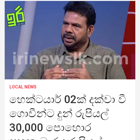
LOCAL NEWS
හෙක්ටයාර් 02ක් දක්වා වී
ගොවීන්ට දුන් රුපියල්
30,000 පොහොර