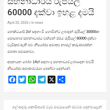
සහනාධාරය රුපියල්
60000 දක්වා ඉහළ දමයි
April 20, 2026
iri news
හෙක්ටයාර් 2ක් සඳහා වී ගොවීන්ට ලබාදුන් රුපියල් 30000ක
පොහොර සහනාධාරය වත්මන් රජය රුපියල් 60000 දක්වා
වැඩිකර ඇති බව නියෝජ්‍ය අමාත්‍ය නාමල් කරුණාරත්න
මහතා පවසනවා.
අපනයන බෝග 14ක් සඳහා ද සහනාධාර ලබාදෙන බවයි
නියෝජ්‍ය අමාත්‍යවරයා පෙන්වා දෙන්නේ.
F
T
W
T
X
S
a
wi
h
el
h
ce
tt
at
e
ar
b
er
s
gr
e
Post
ගල් අගුරු කොමිසමේ වැඩ මාධ්‍යයෙන් රටටම දෙනවා,දැන්