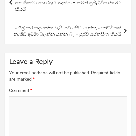
o
A
a
navigation
කොමිසමට තොරතුරු දෙන්න – ඇමති සුසිල් විපක්ෂයට
o
p
m
කියයි
k
p
රේල් පාර හදාගන්න බැරි නම් අපිට දෙන්න, කෝච්චියක්
නැතිව අම්මා බලන්න යන්න බෑ – සුජීව සේනසිංහ කියයි
Leave a Reply
Your email address will not be published.
Required fields
are marked
*
Comment
*