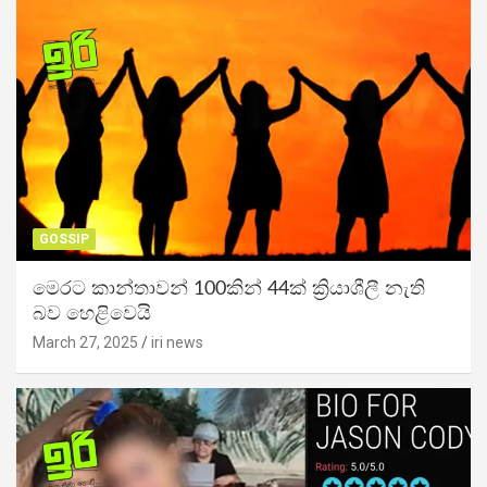
GOSSIP
මෙරට කාන්තාවන් 100කින් 44ක් ක්‍රියාශීලී නැති
බව හෙළිවෙයි
March 27, 2025
iri news