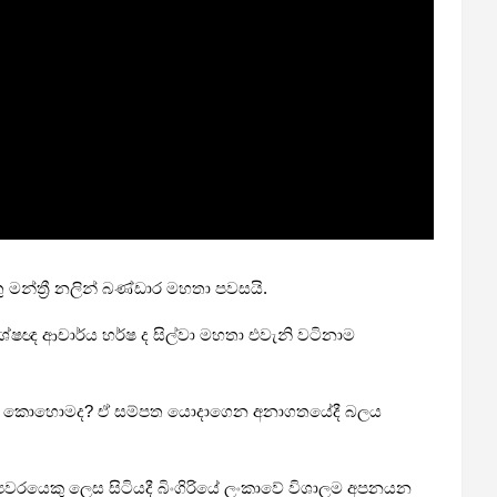
මන්ත්‍රී නලින් බණ්ඩාර මහතා පවසයි.
ශේෂඥ ආචාර්ය හර්ෂ ද සිල්වා මහතා එවැනි වටිනාම
න්නේ කොහොමද? ඒ සම්පත යොදාගෙන අනාගතයේදී බලය
‍යවරයෙකු ලෙස සිටියදී බිංගිරියේ ලංකාවේ විශාලම අපනයන