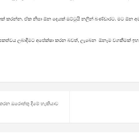
ක් කරන්න. ඒක නිසා ඕන දෙයක් ඔට්ටුයි නලින් බණ්ඩාරට. මට ඕන අමාත්
කත්වය ලබාදීමට අපේක්ෂා කරන බවත්, ලැබෙන ඕනෑම වගකීමක් ඉහළින්
් කරන ඔරොත්තු දීමේ හැකියාව