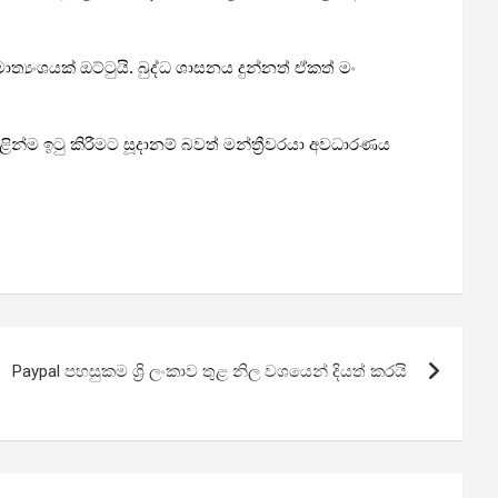
‍යංශයක් ඔට්ටුයි. බුද්ධ ශාසනය දුන්නත් ඒකත් මං
ම ඉටු කිරීමට සූදානම් බවත් මන්ත්‍රීවරයා අවධාරණය
Paypal පහසුකම ශ්‍රි ලංකාව තුළ නිල වශයෙන් දියත් කරයි