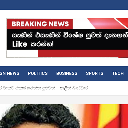
IGN NEWS
POLITICS
BUSINESS
SPORTS
TECH
ර් මාකට් එකක් කරන්න පුළුවන් – නලින් බණ්ඩාර