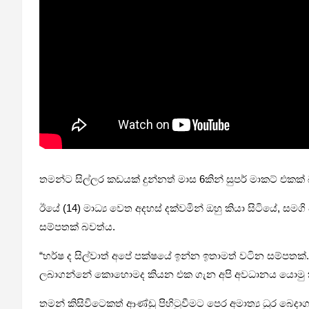
තමන්ට සිල්ලර කඩයක් දුන්නත් මාස 6කින් සුපර් මාකට් එකක
ඊයේ (14) මාධ්‍ය වෙත අදහස් දක්වමින් ඔහු කියා සිටියේ, 
සම්පතක් බවත්ය.
“හර්ෂ ද සිල්වාත් අපේ පක්ෂයේ ඉන්න ඉතාමත් වටින සම
ලබාගන්නේ කොහොමද කියන එක ගැන අපි අවධානය යොමු ක
තමන් කිසිවිටෙකත් ආණ්ඩු පිහිටුවීමට පෙර අමාත්‍ය ධුර බෙ