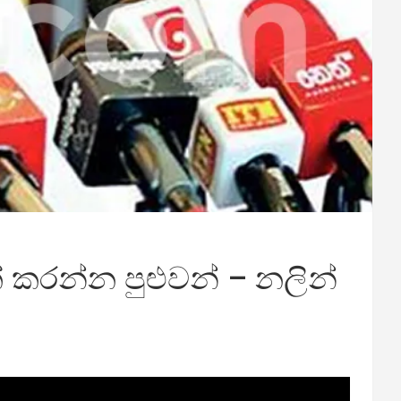
් කරන්න පුළුවන් – නලින්