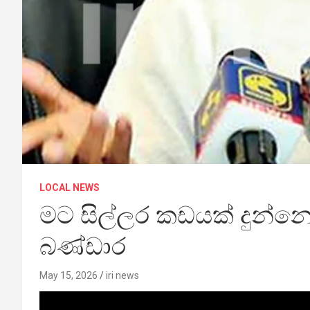
LOCAL NEWS
මට සිල්ලර කඩයක් දුන්නො
බණ්ඩාර
May 15, 2026
iri news