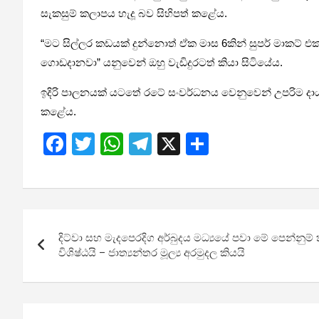
සැකසුම් කලාපය හැදූ බව සිහිපත් කළේය.
“මට සිල්ලර කඩයක් දුන්නොත් ඒක මාස 6කින් සුපර් මාකට් එක
ගොඩදානවා” යනුවෙන් ඔහු වැඩිදුරටත් කියා සිටියේය.
ඉදිරි පාලනයක් යටතේ රටේ සංවර්ධනය වෙනුවෙන් උපරිම දාය
කළේය.
F
T
W
T
X
S
a
wi
h
el
h
ce
tt
at
e
ar
b
er
s
gr
e
Post
o
A
a
දිට්වා සහ මැදපෙරදිග අර්බුදය මධ්‍යයේ පවා මේ පෙන්නුම
navigation
o
p
m
විශිෂ්ඨයි – ජාත්‍යන්තර මූල්‍ය අරමුදල කියයි
k
p