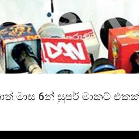
ත් මාස 6න් සුපර් මාකට් එකක