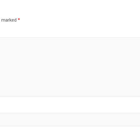
re marked
*