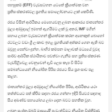
පහසුකම් (EFF) වැඩසටහන යටතේ ක්‍රියාත්මක වන
ප්‍රතිසංස්කරණවල ප්‍රගතිය සමාලෝචනයට ලක් කෙරිණි.
රජය විසින් ආර්ථිකය මෙහෙයවනු ලබන ආකාරය ජාත්‍යන්තර
මූල්‍ය අරමුදලේ ඉමහත් ඇගයීමට ලක් වූ අතර, IMF මගින්
සහාය ලබන වැඩසටහන් ක්‍රියාත්මක කරන අනෙකුත් බොහෝ
රටවලට වඩා ශ්‍රී ලංකාව ඉහළ ප්‍රගතියක් අත්කර ගෙන ඇති බව
ඔවුහු පෙන්වා දුන්හ. බාහිර කම්පන මාලාවක් මධ්‍යයේ වුවද
සාර්ව ආර්ථික ස්ථායිතාව පවත්වා ගැනීම සහ ප්‍රතිසංස්කරණ
වැඩපිළිවෙළ වෙනුවෙන් දැඩි ලෙස කැප වී සිටීම
සම්බන්ධයෙන් නියෝජිත පිරිස රජයට සිය ප්‍රශංසාව පළ
කළහ.
ජාත්‍යන්තර මූල්‍ය අරමුදලේ නියෝජිත පිරිස, ආර්ථිකය යථා
තත්ත්වයට පත් කිරීම සඳහා රජය ගන්නා ඉදිරි පියවර සඳහාද
සිය අඛණ්ඩ සහයෝගය ලබා දෙන බවට සහතික වූහ.
ලබන සැප්තැම්බර් මාසයේදී පැවැත්වීමට නියමිත විස්තීර්ණ