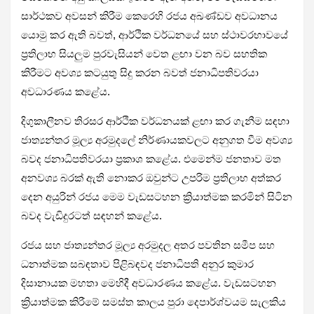
සාර්ථකව අවසන් කිරීම කෙරෙහි රජය අඛණ්ඩව අවධානය
යොමු කර ඇති බවත්, ආර්ථික වර්ධනයේ සහ ස්ථාවරභාවයේ
ප්‍රතිලාභ සියලුම පුරවැසියන් වෙත ළඟා වන බව සහතික
කිරීමට අවශ්‍ය කටයුතු සිදු කරන බවත් ජනාධිපතිවරයා
අවධාරණය කළේය.
දිගුකාලීනව තිරසර ආර්ථික වර්ධනයක් ළඟා කර ගැනීම සඳහා
ජාත්‍යන්තර මූල්‍ය අරමුදලේ නිර්ණායකවලට අනුගත වීම අවශ්‍ය
බවද ජනාධිපතිවරයා ප්‍රකාශ කළේය. එමෙන්ම ජනතාව මත
අනවශ්‍ය බරක් ඇති නොකර ඔවුන්ට උපරිම ප්‍රතිලාභ අත්කර
දෙන අයුරින් රජය මෙම වැඩසටහන ක්‍රියාත්මක කරමින් සිටින
බවද වැඩිදුරටත් සඳහන් කළේය.
රජය සහ ජාත්‍යන්තර මූල්‍ය අරමුදල අතර පවතින සමීප සහ
ධනාත්මක සබඳතාව පිළිබඳවද ජනාධිපති අනුර කුමාර
දිසානායක මහතා මෙහිදී අවධාරණය කළේය. වැඩසටහන
ක්‍රියාත්මක කිරීමේ සමස්ත කාලය පුරා දෙපාර්ශ්වයම සැලකිය