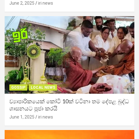
June 2, 2025
iri news
GOSSIP
LOCAL NEWS
ව්‍යාපාරිකයෙක් කෝටි 10ක් වටිනා තම දේපළ බුද්ධ
ශාසනයට පූජා කරයි
June 1, 2025
iri news