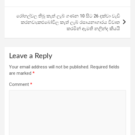
k
p
රෝහල්වල තිබූ කැත් ලැබ් ගණන 10 සිට 26 දක්වා වැඩි
කරනවා,කළුබෝවිල කැත් ලැබ් රසායනාගාරය විවෘත
කරමින් ඇමති නලින්ද කියයි
Leave a Reply
Your email address will not be published.
Required fields
are marked
*
Comment
*