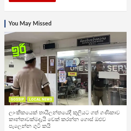
You May Missed
GOSSIP
LOCAL NEWS
ලාංකිකයෙක් තායිලන්තයේදී කුලියට ගත් ගණිකාව
කාන්තාවක්මදැයි චෙක් කරන්න ගොස් ඔළුව
පැලෙන්න ගුටි කයි