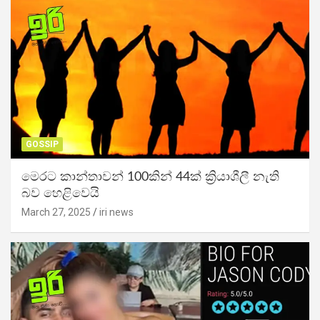
GOSSIP
මෙරට කාන්තාවන් 100කින් 44ක් ක්‍රියාශීලී නැති
බව හෙළිවෙයි
March 27, 2025
iri news