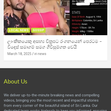
LOCAL NEWS
GOSSIP
ලාංකිකයෙකු අසභ්‍ය චිත්‍රපට රංගනයෙන් පෙරටම –
විදෙස් සමාගම් සමග ගිවිසුම්ගත වෙයි
March 18, 2025
iri news
About Us
We deliver up-to-the-minute breaking news and compelling
videos, bringing you the most recent and impactful stories
from every corner of the beautiful island of Sri Lanka. Our
dedicated team works tirelessly to keep you informed, ensuring