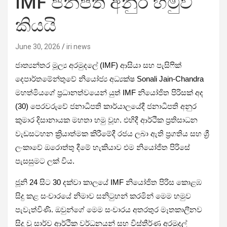
IMF ජනපති අනුර හමුවී
කියයි
June 30, 2026
iri news
ජාත්‍යන්තර මූල්‍ය අරමුදලේ (IMF) ආසියා සහ පැසිෆික්
දෙපාර්තමේන්තුවේ නියෝජ්‍ය අධ්‍යක්ෂ Sonali Jain-Chandra
මහත්මියගේ ප්‍රධානත්වයෙන් යුත් IMF නියෝජිත පිරිසක් අද
(30) පෙරවරුවේ ජනාධිපති කාර්යාලයේදී ජනාධිපති අනුර
කුමාර දිසානායක මහතා හමු වූහ. එහිදී ආර්ථික ප්‍රතිසාධන
වැඩසටහන ක්‍රියාත්මක කිරීමේදී රජය ලබා ඇති ප්‍රගතිය සහ ශ්‍රී
ලංකාවේ ඔරොත්තු දීමේ හැකියාව එම නියෝජිත පිරිසේ
පැසසුමට ලක් විය.
ජූනි 24 සිට 30 දක්වා කාලයේ IMF නියෝජිත පිරිස කොළඹ
සිදු කළ සංචාරයේ නිමාව සනිටුහන් කරමින් මෙම හමුව
පැවැත්විණි. ඔවුන්ගේ මෙම සංචාරය අතරතුර මෑතකාලීනව
සිදු වූ සාර්ව ආර්ථික වර්ධනයන් සහ විස්තීර්ණ අරමුදල්