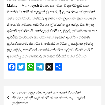
Maksym Markevych මහතා සහ මානවී අබේවික්‍රම යන
මහත්ම මහත්මීන් ඇතුළත් වූ අතර, ශ්‍රී ලංකා රජය වෙනුවෙන්
මෙම අවස්ථාවට කම්කරු අමාත්‍ය සහ මුදල් සහ ක්‍රමසම්පාදන
නියෝජ්‍ය අමාත්‍ය ආචාර්ය අනිල් ජයන්ත ප්‍රනාන්දු, මහ බැංකු
අධිපති ආචාර්ය පී. නන්දලාල් වීරසිංහ, මුදල්, ක්‍රමසම්පාදන සහ
ආර්ථික සංවර්ධන අමාත්‍යාංශයේ ලේකම් ආචාර්ය හර්ෂණ
සූරියප්පෙරුම, ජනාධිපති ජ්‍යෙෂ්ඨ ආර්ථික උපදේශක දුමින්ද
හුලංගමුව, ජනාධිපති ජ්‍යෙෂ්ඨ අතිරේක ලේකම් ජී.එම්.ආර්.ඩී.
අපොන්සු යන මහත්වරුන් ඇතුළු පිරිසක් එක්ව සිටියහ.
F
T
W
T
X
S
a
wi
h
el
h
ce
tt
at
e
ar
b
er
s
gr
e
Post
රට වටේම මුහුද ඒත් සැමන් ගේන්නේ පිටරටින්
o
A
a
navigation
කිව්වා,දැන් අපි සැමන් රටින් ගෙන්නේ නෑ – ඇමති
o
p
m
ලාල්කාන්ත