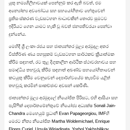
යුතු නම්‍යශීලීභාවයක් පෙන්නුම් කර ඇති බවත්, එම
අන්‍යෝන්‍ය අවබෝධය සහ සහයෝගීතාව හේතුවෙන්
ප්‍රතිසංස්කරණ වැඩසටහන බාධාවකින් තොරව සුමටව
ඉදිරියට ගෙන යාමට හැකි වූ බවත් ජනපතිවරයා පෙන්වා
දුන්නේය.
මෙහිදී ශ්‍රී ලංකා රජය සහ ජාත්‍යන්තර මූල්‍ය අරමුදල අතර
විස්තීර්ණ ණය පහසුකම් වැඩසටහන සාර්ථකව ක්‍රියාත්මක
කිරීම සඳහාත්, රට තුළ දිගුකාලීන ආර්ථික ස්ථාවරභාවය සහ
සමෘද්ධිය තහවුරු කිරීම සඳහාත් අඛණ්ඩ සහයෝගිතාවෙන්
කටයුතු කිරීම වෙනුවෙන් දෙපාර්ශ්වයේම කැපවීම යළිත්
තහවුරු කරමින් සාකච්ඡාව අවසන් කෙරිණි.
ජාත්‍යන්තර මූල්‍ය අරමුදලේ නියෝජිත පිරිසට, එහි ආසියා සහ
පැසිෆික් දෙපාර්තමේන්තුවේ නියෝජ්‍ය අධ්‍යක්ෂ Sonali Jain-
Chandra මෙහෙයුම් ප්‍රධානී Evan Papageorgiou, IMFහි
මෙරට නිත්‍ය නියෝජිත Martha Woldemichael, Enrique
Flores Curiel, Ursula Wiriadinata, Yorbol Yakhshilikov,