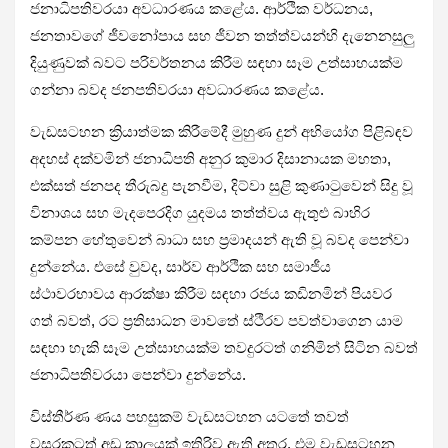
ජනාධිපතිවරයා අවධාරණය කළේය. ආර්ථික වර්ධනය,
ජනතාවගේ ජීවනෝපාය සහ ජීවන තත්ත්වයන්හි දැනෙනසුලු
දියුණුවක් බවට පරිවර්තනය කිරීම සඳහා සෑම උත්සාහයක්ම
ගන්නා බවද ජනපතිවරයා අවධාරණය කළේය.
වැඩසටහන ක්‍රියාත්මක කිරීමේදී මුහුණ දුන් අභියෝග පිළිබඳව
අදහස් දක්වමින් ජනාධිපති අනුර කුමාර දිසානායක මහතා,
එක්සත් ජනපද තීරුබදු පැනවීම, දිට්වා සුළි කුණාටුවෙන් සිදු වූ
විනාශය සහ මැදපෙරදිග යුදමය තත්ත්වය ඇතුළු බාහිර
කම්පන හේතුවෙන් බාධා සහ ප්‍රමාදයන් ඇති වූ බවද පෙන්වා
දුන්නේය. එසේ වුවද, සාර්ව ආර්ථික සහ සමාජීය
ස්ථාවරභාවය ආරක්ෂා කිරීම සඳහා රජය කඩිනමින් පියවර
ගත් බවත්, රට ප්‍රතිසාධන මාවතේ ස්ථිරව පවත්වාගෙන යාම
සඳහා හැකි සෑම උත්සාහයක්ම තවදුරටත් ගනිමින් සිටින බවත්
ජනාධිපතිවරයා පෙන්වා දුන්නේය.
විස්තීර්ණ ණය පහසුකම් වැඩසටහන යටතේ තවත්
වසරකටත් අඩු කාලයක් ඉතිරිව ඇති අතර, එම වැඩසටහන