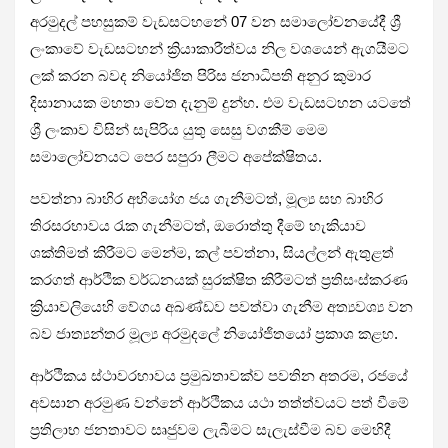
අරමුදල් පහසුකම් වැඩසටහනේ 07 වන සමාලෝචනයේදී ශ්‍රී
ලංකාවේ වැඩසටහන් ක්‍රියාකාරීත්වය නිල වශයෙන් ඇගයීමට
ලක් කරන බවද නියෝජිත පිරිස ජනාධිපති අනුර කුමාර
දිසානායක මහතා වෙත දැනුම් දුන්හ. එම වැඩසටහන යටතේ
ශ්‍රී ලංකාව විසින් සැපිරිය යුතු සෙසු වගකීම් මෙම
සමාලෝචනයට පෙර සපුරා ලීමට අපේක්ෂිතය.
පවත්නා බාහිර අභියෝග ජය ගැනීමටත්, මූල්‍ය සහ බාහිර
තිරසරභාවය රැක ගැනීමටත්, ඔරොත්තු දීමේ හැකියාව
ශක්තිමත් කිරීමට මෙන්ම, කල් පවත්නා, සියල්ලන් ඇතුළත්
කරගත් ආර්ථික වර්ධනයක් සුරක්ෂිත කිරීමටත් ප්‍රතිසංස්කරණ
ක්‍රියාවලියෙහි වේගය අඛණ්ඩව පවත්වා ගැනීම අත්‍යවශ්‍ය වන
බව ජාත්‍යන්තර මූල්‍ය අරමුදලේ නියෝජිතයෝ ප්‍රකාශ කළහ.
ආර්ථිකය ස්ථාවරභාවය ප්‍රමුඛතාවක්ව පවතින අතරම, රජයේ
අවසාන අරමුණ වන්නේ ආර්ථිකය යථා තත්ත්වයට පත් වීමේ
ප්‍රතිලාභ ජනතාවට සෘජුවම ලැබීමට සැලැස්වීම බව මෙහිදී