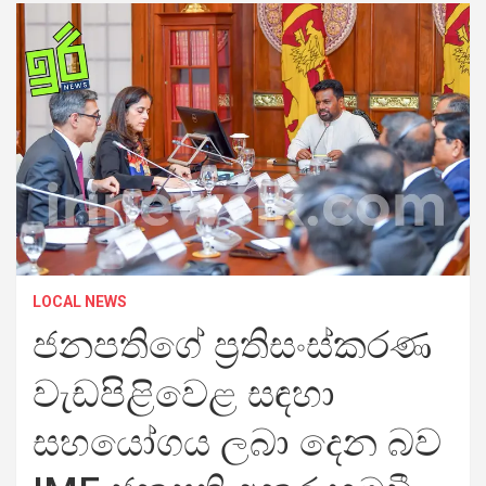
LOCAL NEWS
ජනපතිගේ ප්‍රතිසංස්කරණ
වැඩපිළිවෙළ සඳහා
සහයෝගය ලබා දෙන බව