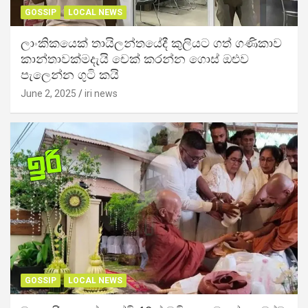
GOSSIP
LOCAL NEWS
ලාංකිකයෙක් තායිලන්තයේදී කුලියට ගත් ගණිකාව
කාන්තාවක්මදැයි චෙක් කරන්න ගොස් ඔළුව
පැලෙන්න ගුටි කයි
June 2, 2025
iri news
GOSSIP
LOCAL NEWS