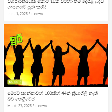
ව්‍යාපාරිකයෙක් කෝටි 10ක් වටිනා තම දේපළ බුද්ධ
ශාසනයට පූජා කරයි
June 1, 2025
iri news
GOSSIP
මෙරට කාන්තාවන් 100කින් 44ක් ක්‍රියාශීලී නැති
බව හෙළිවෙයි
March 27, 2025
iri news