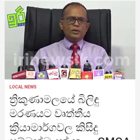
LOCAL NEWS
ත්‍රිකුණාමලයේ බිලිඳු
මරණයට වෘත්තීය
ක්‍රියාමාර්ගවල කිසිදු