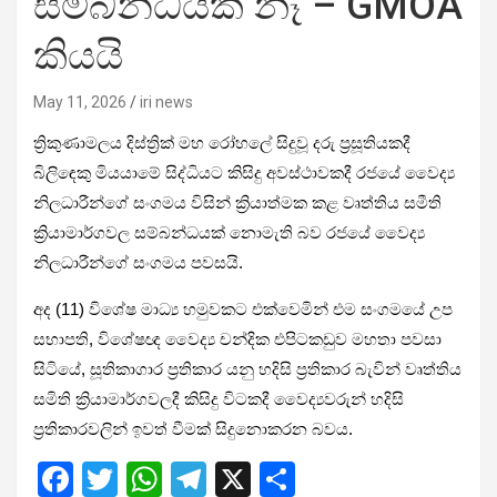
සම්බන්ධයක් නෑ – GMOA
කියයි
May 11, 2026
iri news
ත්‍රිකුණාමලය දිස්ත්‍රික් මහ රෝහලේ සිදුවූ දරු ප්‍රසූතියකදී
බිලිඳෙකු මියයාමේ සිද්ධියට කිසිදු අවස්ථාවකදී රජයේ වෛද්‍ය
නිලධාරීන්ගේ සංගමය විසින් ක්‍රියාත්මක කළ වෘත්තිය සමීති
ක්‍රියාමාර්ගවල සම්බන්ධයක් නොමැති බව රජයේ වෛද්‍ය
නිලධාරීන්ගේ සංගමය පවසයි.
අද (11) විශේෂ මාධ්‍ය හමුවකට එක්වෙමින් එම සංගමයේ උප
සභාපති, විශේෂඥ වෛද්‍ය චන්දික එපිටකඩුව මහතා පවසා
සිටියේ, සූතිකාගාර ප්‍රතිකාර යනු හදිසි ප්‍රතිකාර බැවින් වෘත්තිය
සමිති ක්‍රියාමාර්ගවලදී කිසිදු විටකදී වෛද්‍යවරුන් හදිසි
ප්‍රතිකාරවලින් ඉවත් වීමක් සිදුනොකරන බවය.
F
T
W
T
X
S