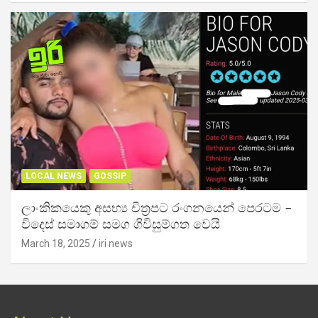
LOCAL NEWS
GOSSIP
ලාංකිකයෙකු අසභ්‍ය චිත්‍රපට රංගනයෙන් පෙරටම –
විදෙස් සමාගම් සමග ගිවිසුම්ගත වෙයි
March 18, 2025
iri news