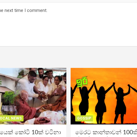
he next time I comment.
OCAL NEWS
GOSSIP
ිකයෙක් කෝටි 10ක් වටිනා
මෙරට කාන්තාවන් 100කි