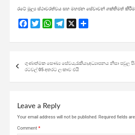
රටේ මූල්‍ය ස්ථාවරත්වය සහ මහජන සේවාවන් ශක්තිමත් කිරී
F
T
W
T
X
S
a
wi
h
el
h
ce
tt
at
e
ar
b
er
s
gr
e
Post
o
A
a
ගුණාත්මක සෞඛ්‍ය සේවය,රැකියා,අධ්‍යාපනය නිසා පවුල ප
navigation
o
p
m
රටවල් 05 අතරට ලංකාව එයි
k
p
Leave a Reply
Your email address will not be published.
Required fields a
Comment
*