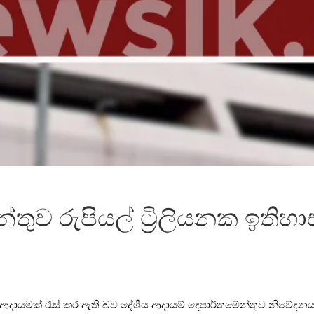
තුව රුපියල් ට්‍රිලියනක ඉතිහ
බදු ආදායමක් රැස් කර ඇති බව දේශීය ආදායම් දෙපාර්තමේන්තුව නිවේදන