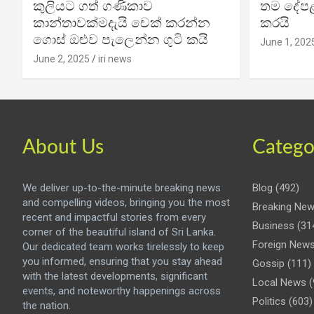
කුලියට ගත් ගණිකාව
තම දේපළ
කාන්තාවක්මදැයි චෙක් කරන්න
කරයි
ගොස් ඔළුව පැලෙන්න ගුටි කයි
June 1, 202
June 2, 2025
iri news
About Us
Catego
We deliver up-to-the-minute breaking news
Blog
(492)
and compelling videos, bringing you the most
Breaking Ne
recent and impactful stories from every
Business
(31
corner of the beautiful island of Sri Lanka.
Foreign New
Our dedicated team works tirelessly to keep
you informed, ensuring that you stay ahead
Gossip
(111)
with the latest developments, significant
Local News
(
events, and noteworthy happenings across
Politics
(603)
the nation.