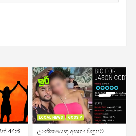
LOCAL NEWS
GOSSIP
න් 44ක්
ලාංකිකයෙකු අසභ්‍ය චිත්‍රපට