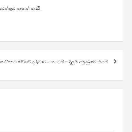
මේන්තුව සඳහන් කරයි.
ගණිකාව කිව්වේ දරුවාට නෙවෙයි – දිලුම් අමුණුගම කියයි