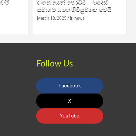
වෙයි
රංගනයෙන් පෙරටම – විදෙස්
සමාගම් සමග ගිවිසුම්ගත වෙයි
March 18, 2025
iri news
Follow Us
Facebook
X
YouTube