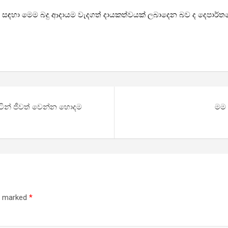
ම සඳහා මෙම බදු ආදායම වැදගත් දායකත්වයක් ලබාදෙන බව ද දෙපාර්ත
ිටින් ජීවත් වෙන්න හොදම
මම 
re marked
*