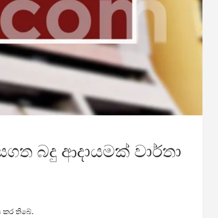
ාසගත බදු ආදායමක් වාර්තා
ය කර තිබේ.