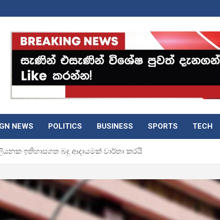
IGN NEWS
POLITICS
BUSINESS
SPORTS
TECH
‍රිලියනක ඉතිහාසගත බදු ආදායමක් වාර්තා කරයි