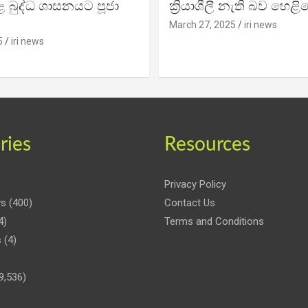
 බුද්ධ ශාසනයට පූජා
ක්‍රියාශීලී නැති බව හෙළි
March 27, 2025
iri news
5
iri news
ries
Resources
Privacy Policy
ws
(400)
Contact Us
4)
Terms and Conditions
s
(4)
9,536)