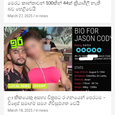
මෙරට කාන්තාවන් 100කින් 44ක් ක්‍රියාශීලී නැති
බව හෙළිවෙයි
March 27, 2025
iri news
LOCAL NEWS
GOSSIP
ලාංකිකයෙකු අසභ්‍ය චිත්‍රපට රංගනයෙන් පෙරටම –
විදෙස් සමාගම් සමග ගිවිසුම්ගත වෙයි
March 18, 2025
iri news