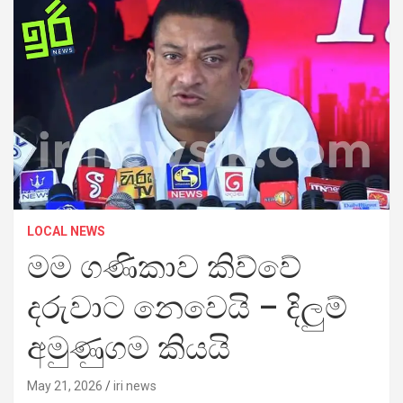
LOCAL NEWS
මම ගණිකාව කිව්වේ
දරුවාට නෙවෙයි – දිලුම්
අමුණුගම කියයි
May 21, 2026
iri news