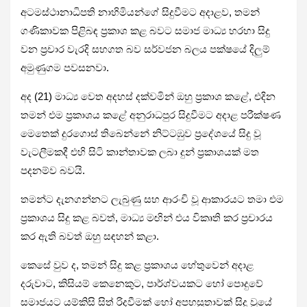
අටමස්ථානාධිපති නාහිමියන්ගේ සිදුවීමට අදාළව, තමන්
ගණිකාවක පිළිබඳ ප්‍රකාශ කළ බවට සමාජ මාධ්‍ය හරහා සිදු
වන ප්‍රචාර වැරදි සහගත බව සර්වජන බලය පක්ෂයේ දිලුම්
අමුණුගම පවසනවා.
අද (21) මාධ්‍ය වෙත අදහස් දක්වමින් ඔහු ප්‍රකාශ කළේ, එදින
තමන් එම ප්‍රකාශය කළේ අනුරාධපුර සිදුවීමට අදාළ පරීක්ෂණ
මෙතෙක් දුරගොස් තිබෙන්නේ නිට්ටඹුව ප්‍රදේශයේ සිදු වූ
වැටලීමකදී එහි සිටි කාන්තාවක ලබා දුන් ප්‍රකාශයක් මත
පදනම්ව බවයි.
තමන්ට දැනගන්නට ලැබුණු සහ ආරංචි වූ ආකාරයට තමා එම
ප්‍රකාශය සිදු කළ බවත්, මාධ්‍ය මඟින් එය විකෘති කර ප්‍රචාරය
කර ඇති බවත් ඔහු සඳහන් කළා.
කෙසේ වුව ද, තමන් සිදු කළ ප්‍රකාශය හේතුවෙන් අදාළ
දරුවාට, කිසියම් කෙනෙකුට, පාර්ශ්වයකට හෝ පොදුවේ
සමාජයට යම්කිසි සිත් රිදවීමක් හෝ අපහසුතාවක් සිදු වූයේ