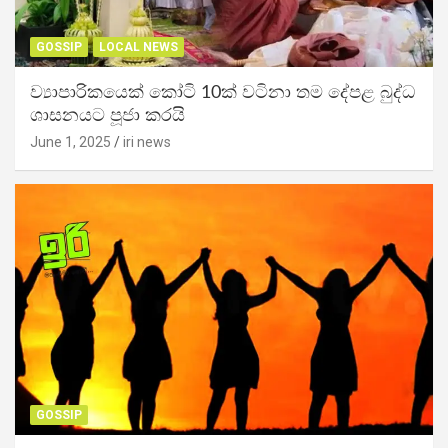
GOSSIP
LOCAL NEWS
ව්‍යාපාරිකයෙක් කෝටි 10ක් වටිනා තම දේපළ බුද්ධ
ශාසනයට පූජා කරයි
June 1, 2025
iri news
GOSSIP