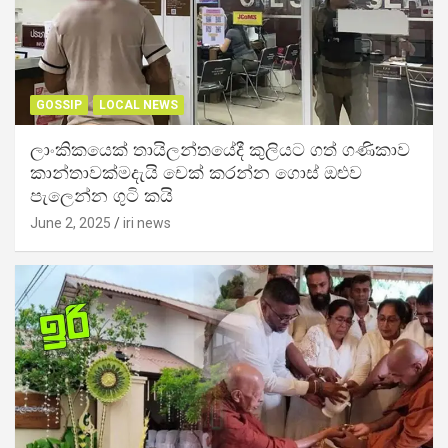
GOSSIP
LOCAL NEWS
ලාංකිකයෙක් තායිලන්තයේදී කුලියට ගත් ගණිකාව
කාන්තාවක්මදැයි චෙක් කරන්න ගොස් ඔළුව
පැලෙන්න ගුටි කයි
June 2, 2025
iri news