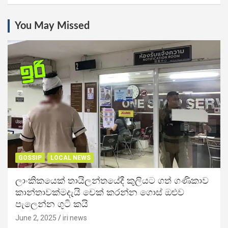
You May Missed
GOSSIP
LOCAL NEWS
ලාංකිකයෙක් තායිලන්තයේදී කුලියට ගත් ගණිකාව
කාන්තාවක්මදැයි චෙක් කරන්න ගොස් ඔළුව
පැලෙන්න ගුටි කයි
June 2, 2025
iri news