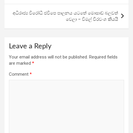
o
p
m
k
p
අධිරාජ්‍ය විරෝධී ජවිපෙ පාලනය යටතේ මොසාඩ් බලවත්
වෙලා – විමල් වීරවංශ කියයි
Leave a Reply
Your email address will not be published.
Required fields
are marked
*
Comment
*