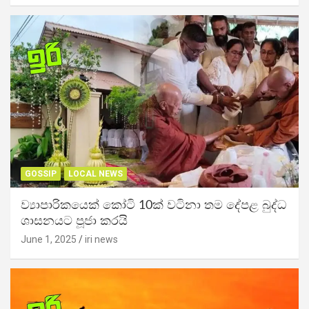
GOSSIP
LOCAL NEWS
ව්‍යාපාරිකයෙක් කෝටි 10ක් වටිනා තම දේපළ බුද්ධ
ශාසනයට පූජා කරයි
June 1, 2025
iri news