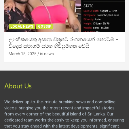
LOCAL NEWS
GOSSIP
ලාංකිකයෙකු අසභ්‍ය චිත්‍රපට රංගනයෙන් පෙරටම –
විදෙස් සමාගම් සමග ගිවිසුම්ගත වෙයි
March 18, 2025
iri news
About Us
We deliver up-to-the-minute breaking news and compelling
videos, bringing you the most recent and impactful stories
from every corner of the beautiful island of Sri Lanka. Our
dedicated team works tirelessly to keep you informed, ensuring
that you stay ahead with the latest developments, significant