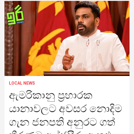
LOCAL NEWS
ඇමරිකානු ප්‍රහාරක
යානාවලට අවසර නොදිම
ගැන ජනපති අනුරට ගත්