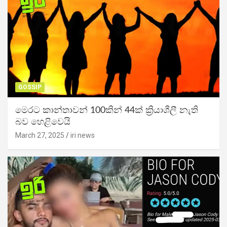
GOSSIP
මෙරට කාන්තාවන් 100කින් 44ක් ක්‍රියාශීලී නැති
බව හෙළිවෙයි
March 27, 2025
iri news