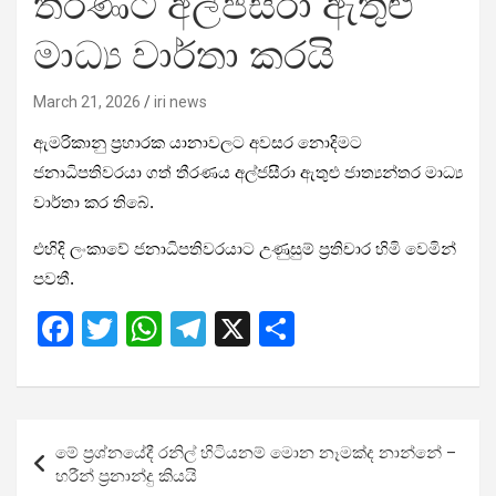
තීරණට අල්ජසීරා ඇතුළු
මාධ්‍ය වාර්තා කරයි
March 21, 2026
iri news
ඇමරිකානු ප්‍රහාරක යානාවලට අවසර නොදිමට
ජනාධිපතිවරයා ගත් තීරණය අල්ජසීරා ඇතුළු ජාත්‍යන්තර මාධ්‍ය
වාර්තා කර තිබේ.
එහිදි ලංකාවේ ජනාධිපතිවරයාට උණුසුම් ප්‍රතිචාර හිමි වෙමින්
පවතී.
F
T
W
T
X
S
a
wi
h
el
h
ce
tt
at
e
ar
b
er
s
gr
e
Post
මේ ප්‍රශ්නයේදී රනිල් හිටියනම් මොන නෑමක්ද නාන්නේ –
o
A
a
navigation
හරීන් ප්‍රනාන්දු කියයි