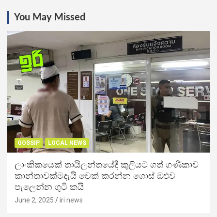
You May Missed
GOSSIP
LOCAL NEWS
ලාංකිකයෙක් තායිලන්තයේදී කුලියට ගත් ගණිකාව
කාන්තාවක්මදැයි චෙක් කරන්න ගොස් ඔළුව
පැලෙන්න ගුටි කයි
June 2, 2025
iri news