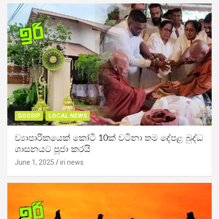
GOSSIP
LOCAL NEWS
ව්‍යාපාරිකයෙක් කෝටි 10ක් වටිනා තම දේපළ බුද්ධ
ශාසනයට පූජා කරයි
June 1, 2025
iri news