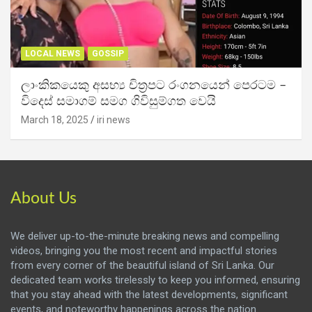
LOCAL NEWS
GOSSIP
ලාංකිකයෙකු අසභ්‍ය චිත්‍රපට රංගනයෙන් පෙරටම –
විදෙස් සමාගම් සමග ගිවිසුම්ගත වෙයි
March 18, 2025
iri news
About Us
We deliver up-to-the-minute breaking news and compelling
videos, bringing you the most recent and impactful stories
from every corner of the beautiful island of Sri Lanka. Our
dedicated team works tirelessly to keep you informed, ensuring
that you stay ahead with the latest developments, significant
events, and noteworthy happenings across the nation.