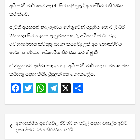
අධිවේගී මාර්ගයේ අද (4) සිට යළි මුදල් අය කිරීමට තීරණය
කර තිබේ.
පැවති අයහපත් කාලගුණය හේතුවෙන් පසුගිය නොවැම්බර්
27වනදා සිට නැවත දැනුම්දෙනතුරු අධිවේගී මාර්ගවල
ගමනාගමනය කටයුතු සඳහා කිසිදු මුදලක් අය නොකිරීමට
මාර්ග සංවර්ධන අධිකාරිය තීරණය කර තිබුණි.
ඒ අනුව මේ දක්වා කාලය තුළ අධිවේගී මාර්ගවල ගමනාගමන
කටයුතු සඳහා කිසිදු මුදලක් අය නොකළේය.
F
T
W
T
X
S
a
wi
h
el
h
ce
tt
at
e
ar
b
er
s
gr
e
Post
අනාරක්ෂිත ප්‍රදේශවල ජීවත්වන පවුල් සඳහා විකල්ප ඉඩම්
o
A
a
navigation
ලබා දීමට රජය තීරණය කරයි
o
p
m