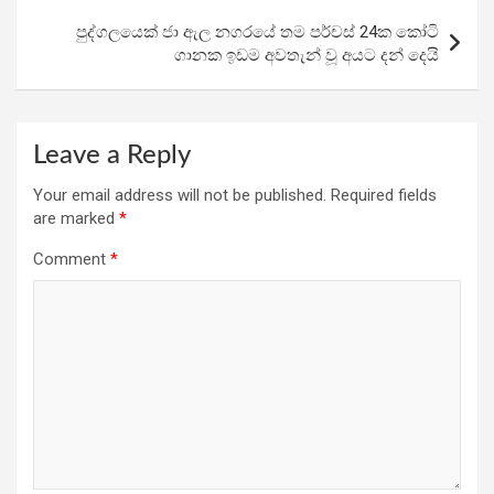
k
p
පුද්ගලයෙක් ජා ඇල නගරයේ තම පර්චස් 24ක කෝටි
ගානක ඉඩම අවතැන් වූ අය​ට දන් දෙයි
Leave a Reply
Your email address will not be published.
Required fields
are marked
*
Comment
*