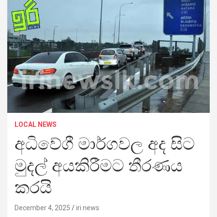
LOCAL NEWS
අධිවේගී මාර්ගවල අද සිට
මුදල් අයකිරීමට තීරණය
කරයි
December 4, 2025
iri news