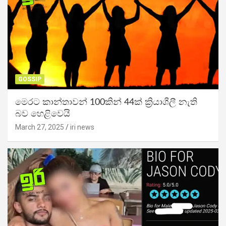
GOSSIP
මෙරට කාන්තාවන් 100කින් 44ක් ක්‍රියාශීලී නැති
බව හෙළිවෙයි
March 27, 2025
iri news