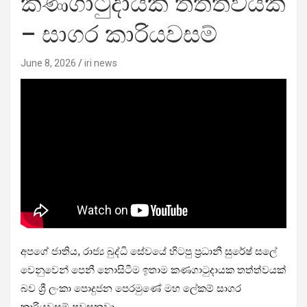
කණගාටුදායක තත්ත්වයක්
– සාගර කාරියවසම්
June 8, 2026
iri news
අපගේ ජාතිය, රාජ්‍ය බුද්ධි සේවයේ හිටපු ප්‍රධානී සුරේෂ් සලේ
වෙනුවෙන් පෙනී නොසිටීම ඉතාම කණගාටුදායක තත්ත්වයක්
බව ශ්‍රී ලංකා පොදුජන පෙරමුණේ මහ ලේකම් සාගර
කාරියවසම් පවසනවා.