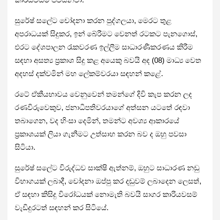
සුරේෂ් සලේට චෝදනා කරන පුද්ගලයා, මෙරට තුළ
අපරාධයක් සිදුකර, ඉන් බේරීමට වෙනත් රටකට පැනගොස්,
එරට දේශපාලන රැකවරණ ඉල්ලීම සාධාරණීකරණය කිරීම
සඳහා අසත්‍ය ප්‍රකාශ සිදු කළ අයෙකු බවයි අද (08) මාධ්‍ය වෙත
අදහස් දක්වමින් මහ ලේකම්වරයා සඳහන් කළේ.
රටේ ඒකීයභාවය වෙනුවෙන් තමන්ගේ දිවි කැප කරන ලද
රණවිරුවෙකුව, ජනාධිපතිවරයාගේ අත්සන යටතේ රඳවා
තබාගෙන, වද හිංසා දෙමින්, තමන්ට අවශ්‍ය ආකාරයේ
ප්‍රකාශයක් ලියා ගැනීමට උත්සාහ කරන බව ද ඔහු පවසා
සිටියා.
සුරේෂ් සලේට විරුද්ධව සාක්ෂි ඇත්නම්, ඔහුට සාධාරණ නඩු
විභාගයක් ලබාදී, චෝදනා ඔප්පු කර දඬුවම් ලබාදෙන ලෙසත්,
ඒ සඳහා කිසිදු විරෝධයක් නොමැති බවයි සාගර කාරියවසම්
වැඩිදුරටත් සඳහන් කර සිටියේ.