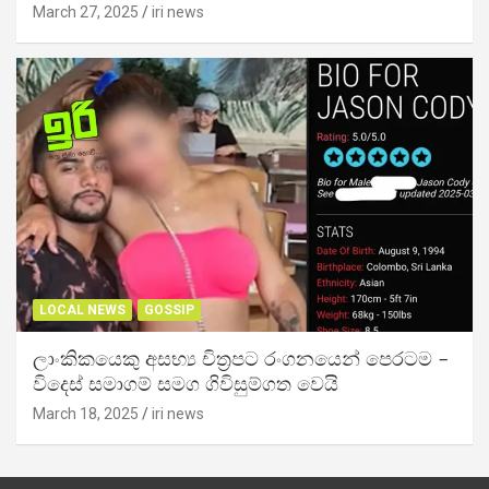
March 27, 2025
iri news
LOCAL NEWS
GOSSIP
ලාංකිකයෙකු අසභ්‍ය චිත්‍රපට රංගනයෙන් පෙරටම –
විදෙස් සමාගම් සමග ගිවිසුම්ගත වෙයි
March 18, 2025
iri news