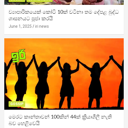
ව්‍යාපාරිකයෙක් කෝටි 10ක් වටිනා තම දේපළ බුද්ධ
ශාසනයට පූජා කරයි
June 1, 2025
iri news
GOSSIP
මෙරට කාන්තාවන් 100කින් 44ක් ක්‍රියාශීලී නැති
බව හෙළිවෙයි