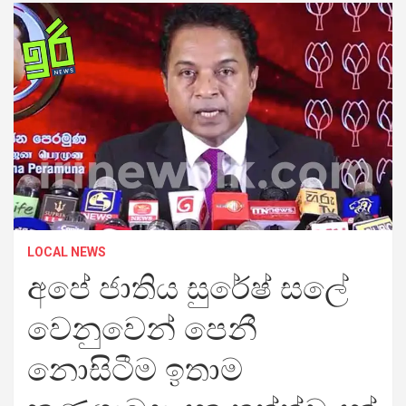
LOCAL NEWS
අපේ ජාතිය සුරේෂ් සලේ
වෙනුවෙන් පෙනී
නොසිටීම ඉතාම