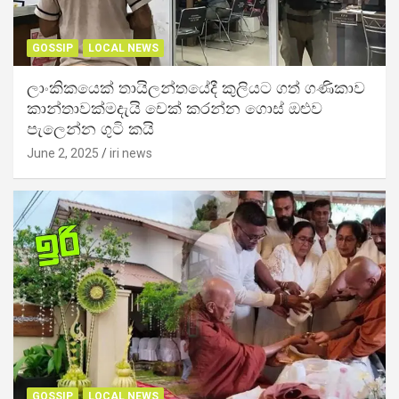
GOSSIP
LOCAL NEWS
ලාංකිකයෙක් තායිලන්තයේදී කුලියට ගත් ගණිකාව
කාන්තාවක්මදැයි චෙක් කරන්න ගොස් ඔළුව
පැලෙන්න ගුටි කයි
June 2, 2025
iri news
GOSSIP
LOCAL NEWS