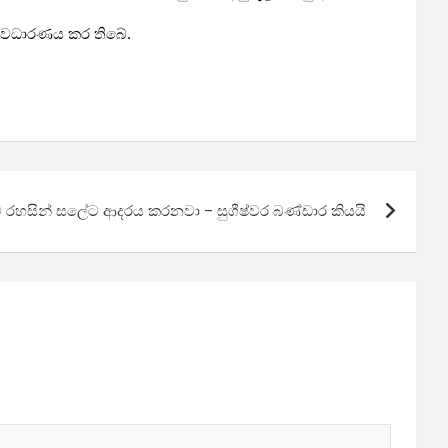
් අවධාරණය කර තිබේ.
ටම රහසින් සලේට ආදරය කරනවා – සුගීෂ්වර බණ්ඩාර කියයි