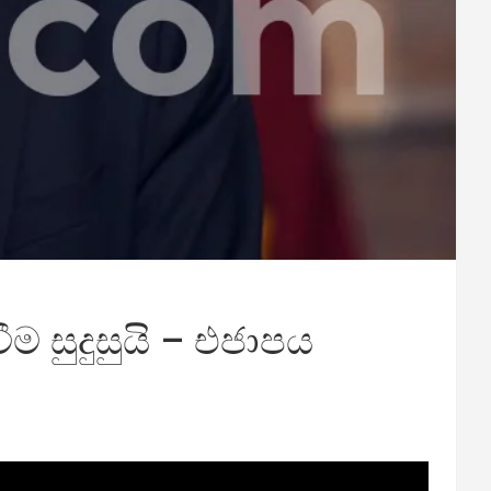
ම සුදුසුයි – එජාපය