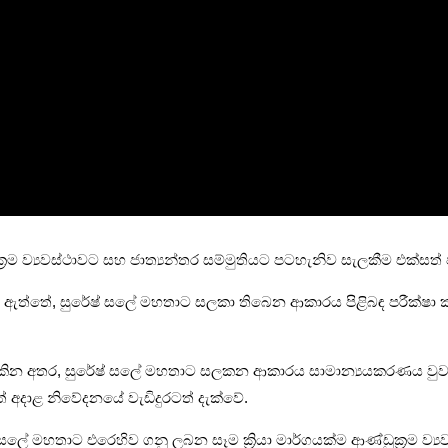
ඩුක්‍රම ව්‍යවස්ථාවට සහ ජාත්‍යන්තර සම්මුතියට පටහැනිව සැලකීම එක්සත
ඇත්තේ, සුරේෂ් සලේ මහතාට සලකා තිබෙන ආකාරය පිළිබඳ පරීක්ෂා කරබැල
 දකින අතර, සුරේෂ් සලේ මහතාට සලකන ආකාරය සාමාන්‍යයකරණය වු
 අදාළ නිවේදනයේ වැඩිදුරටත් දැක්වේ.
සලේ මහතාට එරෙහිව ගනු ලබන සෑම ක්‍රියා මාර්ගයක්ම ආණ්ඩුක්‍රම ව්‍ය