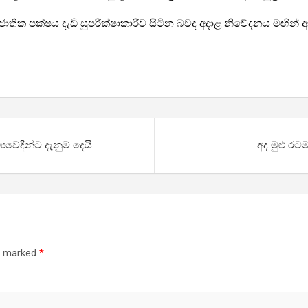
 ජාතික පක්ෂය දැඩි සුපරීක්ෂාකාරීව සිටින බවද අදාළ නිවේදනය මඟින
ේදීන්ට දැනුම් දෙයි
අද මුළු ර
re marked
*