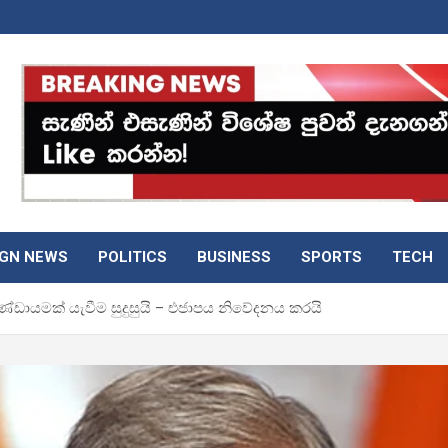
IGN NEWS
POLITICS
BUSINESS
SPORTS
TECH
ණ්ඩායමක් යැවීම සුදුසුයි – එජාපය නිවේදනය කරයි