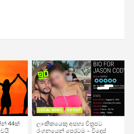
LOCAL NEWS
GOSSIP
න් 44ක්
ලාංකිකයෙකු අසභ්‍ය චිත්‍රපට
වෙයි
රංගනයෙන් පෙරටම – විදෙස්