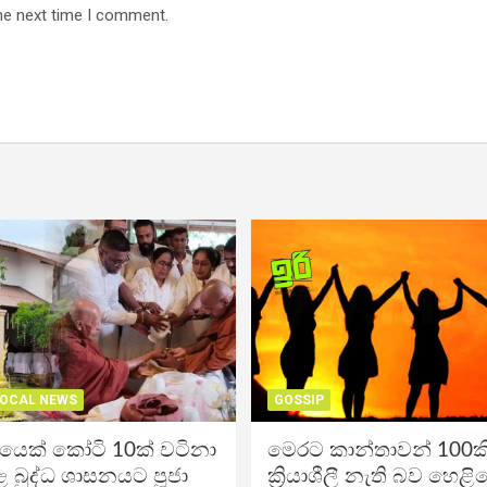
he next time I comment.
OCAL NEWS
GOSSIP
ිකයෙක් කෝටි 10ක් වටිනා
මෙරට කාන්තාවන් 100කි
 බුද්ධ ශාසනයට පූජා
ක්‍රියාශීලී නැති බව හෙළි