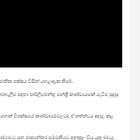
් ජාතික පක්ෂය විසින් හෙළාදැක තිබේ.
ීම සඳහා පාර්ලිමේන්තු මන්ත්‍රී කණ්ඩායමක් යැවීම සුදුසු
වහොත් විපක්ෂයේ කණ්ඩායම්වලටද ඒ තත්ත්වය අදාළ කළ
වස්ථාවට සහ ජාත්‍යන්තර සම්මුතියට අනුකූල විය යුතු බවය.