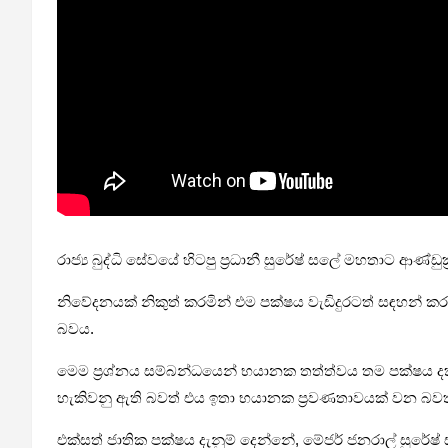
රාජ්‍ය බුද්ධි සේවයේ හිටපු ප්‍රධානී සුරේෂ් සලේ මහතාට ආණ්
නිවේදනයක් නිකුත් කරමින් එම පක්ෂය වැඩිදුරටත් සඳහන් කර 
බවය.
මෙම ප්‍රශ්නය සම්බන්ධයෙන් භයානක තත්ත්වය තම පක්ෂය
හැකිවනු ඇති බවත් එය ඉතා භයානක ප්‍රවණතාවයක් වන බවත්
එක්සත් ජාතික පක්ෂය දැනුම් දෙන්නේ, මේජර් ජනරාල් සුරේෂ් 