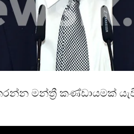
්න මන්ත්‍රී කණ්ඩායමක් යැවී