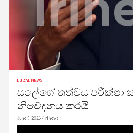
LOCAL NEWS
සලේගේ තත්වය පරීක්ෂා කරන
නිවේදනය කරයි
June 9, 2026
iri news