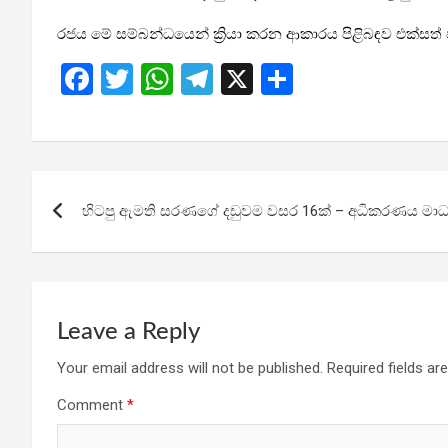
රජය මේ සම්බන්ධයෙන් ක්‍රියා කරන ආකාරය පිළිබඳව එක්සත්
F
T
W
T
X
S
a
wi
h
el
h
ce
tt
at
e
ar
b
er
s
gr
e
Post
o
A
a
හිටපු ඇමති සරණගේ දඩුවම වසර 16ක් – අධිකරණය මාධ්‍යව
navigation
o
p
m
k
p
Leave a Reply
Your email address will not be published.
Required fields a
Comment
*