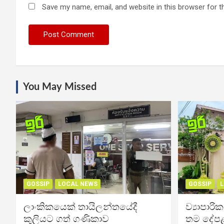
Save my name, email, and website in this browser for t
You May Missed
GOSSIP
LOCAL NEWS
GOSSIP
L
ලාංකිකයෙක් තායිලන්තයේදී
ව්‍යාපාර
කුලියට ගත් ගණිකාව
තම දේපළ