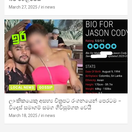
March 27, 2025
iri news
LOCAL NEWS
GOSSIP
ලාංකිකයෙකු අසභ්‍ය චිත්‍රපට රංගනයෙන් පෙරටම –
විදෙස් සමාගම් සමග ගිවිසුම්ගත වෙයි
March 18, 2025
iri news