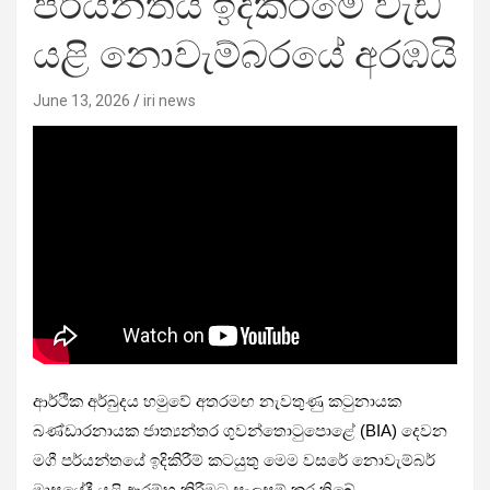
පර්යන්තය ඉදිකිරිමේ වැඩ
යළි නොවැම්බරයේ අරඹයි
June 13, 2026
iri news
ආර්ථික අර්බුදය හමුවේ අතරමඟ නැවතුණු කටුනායක
බණ්ඩාරනායක ජාත්‍යන්තර ගුවන්තොටුපොළේ (BIA) දෙවන
මගී පර්යන්තයේ ඉදිකිරීම් කටයුතු මෙම වසරේ නොවැම්බර්
මාසයේදී යළි ආරම්භ කිරීමට සැලසුම් කර තිබේ.