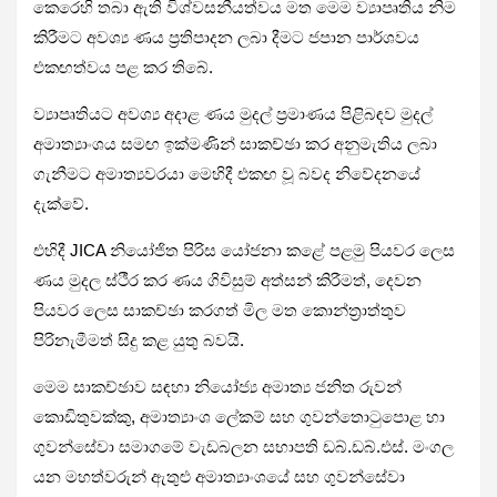
කෙරෙහි තබා ඇති විශ්වසනීයත්වය මත මෙම ව්‍යාපෘතිය නිම
කිරීමට අවශ්‍ය ණය ප්‍රතිපාදන ලබා දීමට ජපාන පාර්ශවය
එකඟත්වය පළ කර තිබේ.
ව්‍යාපෘතියට අවශ්‍ය අදාළ ණය මුදල් ප්‍රමාණය පිළිබඳව මුදල්
අමාත්‍යාංශය සමඟ ඉක්මණින් සාකච්ඡා කර අනුමැතිය ලබා
ගැනීමට අමාත්‍යවරයා මෙහිදී එකඟ වූ බවද නිවේදනයේ
දැක්වේ.
එහිදී JICA නියෝජිත පිරිස යෝජනා කළේ පළමු පියවර ලෙස
ණය මුදල ස්ථීර කර ණය ගිවිසුම් අත්සන් කිරීමත්, දෙවන
පියවර ලෙස සාකච්ඡා කරගත් මිල මත කොන්ත්‍රාත්තුව
පිරිනැමීමත් සිදු කළ යුතු බවයි.
මෙම සාකච්ඡාව සඳහා නියෝජ්‍ය අමාත්‍ය ජනිත රුවන්
කොඩිතුවක්කු, අමාත්‍යාංශ ලේකම් සහ ගුවන්තොටුපොළ හා
ගුවන්සේවා සමාගමේ වැඩබලන සභාපති ඩබ්.ඩබ්.එස්. මංගල
යන මහත්වරුන් ඇතුළු අමාත්‍යාංශයේ සහ ගුවන්සේවා