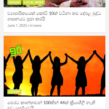
GOSSIP
LOCAL NEWS
ව්‍යාපාරිකයෙක් කෝටි 10ක් වටිනා තම දේපළ බුද්ධ
ශාසනයට පූජා කරයි
June 1, 2025
iri news
GOSSIP
මෙරට කාන්තාවන් 100කින් 44ක් ක්‍රියාශීලී නැති
බව හෙළිවෙයි