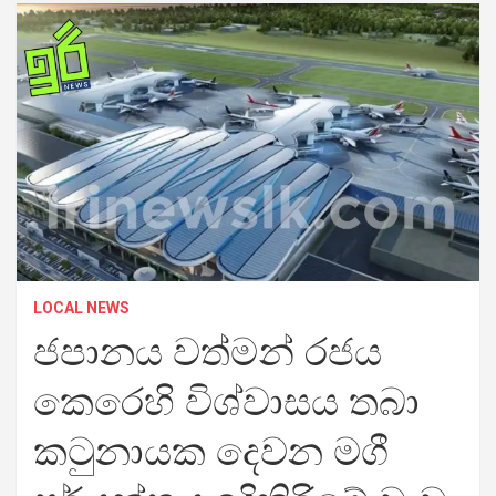
LOCAL NEWS
ජපානය වත්මන් රජය
කෙරෙහි විශ්වාසය තබා
කටුනායක දෙවන මගී