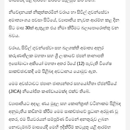
නිවේදනයක් නිකුත්කරමින් වරාය හා සිවිල් ගුවන්සේවා
අමාත්‍යාංශය පවසා සිටියේ, ව්‍යාපෘතිය නැවත ආරම්භ කළ දින
සිට මාස 30ක් ඇතුළත එය නිමා කිරීමට බලාපොරොත්තු වන
බවය.
වරාය, සිවිල් ගුවන්සේවා සහ බලශක්ති අමාත්‍ය අනුර
කරුණාතිලක මහතා සහ ශ්‍රී ලංකාවේ ජපන් තානාපති
ඉසෝමාටා අකියෝ මහතා අතර ඊයේ (12) පැවැති විශේෂ
සාකච්ඡාවකදී මේ පිළිබඳ අවධානය යොමුව ඇත.
මෙම අවස්ථාවට ජපාන ජාත්‍යන්තර සහයෝගිතා ඒජන්සියේ
(JICA) නියෝජිත කණ්ඩායමක්ද එක්ව තිබේ.
ව්‍යාපෘතියට අදාළ ණය මුදල සහ කොන්ත්‍රාත් වටිනාකම පිළිබඳ
අනුමැතිය කඩිනම් කිරීම මෙම සාකච්ඡාවේ ප්‍රධාන අරමුණ වූ
අතර, එම පියවරයන් සම්පූර්ණ වීමෙන් අනතුරුව ලබන
නොවැම්බර් මාසයේදී මෙහි ඉදිකිරීම් කටයුතු යළි ආරම්භ