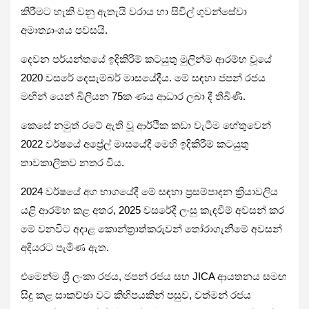
කිරීමට හැකි වනු ඇතැයි වරාය හා සිවිල් ගුවන්සේවා
අමාත්‍යාංශය පවසයි.
දෙවන පර්යන්තයේ ඉදිකිරීම් කටයුතු මුලින්ම ආරම්භ වූයේ
2020 වසරේ දෙසැම්බර් මාසයේදීය. මේ සඳහා ජපන් රජය
මඟින් යෙන් බිලියන 75ක ණය ආධාර ලබා දී තිබිණි.
කෙසේ නමුත් රටේ ඇති වූ ආර්ථික කඩා වැටීම හේතුවෙන්
2022 වර්ෂයේ අප්‍රේල් මාසයේදී මෙහි ඉදිකිරීම් කටයුතු
තාවකාලිකව නතර විය.
2024 වර්ෂයේ අග භාගයේදී මේ සඳහා ප්‍රසම්පාදන ක්‍රියාවලිය
යළි ආරම්භ කළ අතර, 2025 වසරේදී ලංසු කැඳවීම් අවසන් කර
මේ වනවිට අදාළ කොන්ත්‍රාත්කරුවන් තෝරාගැනීමේ අවසන්
අදියරට පැමිණ ඇත.
එමෙන්ම ශ්‍රී ලංකා රජය, ජපන් රජය සහ JICA ආයතනය සමඟ
සිදු කළ සාකච්ඡා වට කිහිපයකින් පසුව, වත්මන් රජය