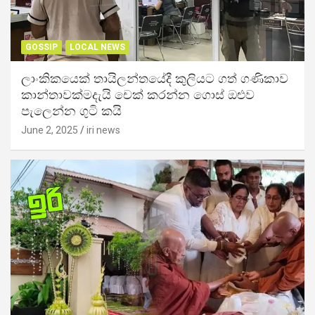
GOSSIP
LOCAL NEWS
ලාංකිකයෙක් තායිලන්තයේදී කුලියට ගත් ගණිකාව
කාන්තාවක්මදැයි චෙක් කරන්න ගොස් ඔළුව
පැලෙන්න ගුටි කයි
June 2, 2025
iri news