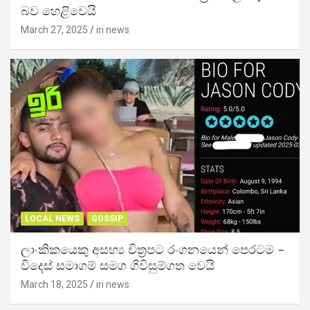
බව හෙළිවෙයි
March 27, 2025
iri news
LOCAL NEWS
GOSSIP
ලාංකිකයෙකු අසභ්‍ය චිත්‍රපට රංගනයෙන් පෙරටම –
විදෙස් සමාගම් සමග ගිවිසුම්ගත වෙයි
March 18, 2025
iri news