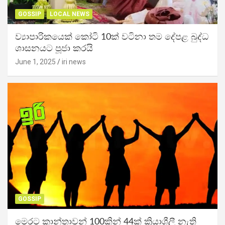
GOSSIP
LOCAL NEWS
ව්‍යාපාරිකයෙක් කෝටි 10ක් වටිනා තම දේපළ බුද්ධ
ශාසනයට පූජා කරයි
June 1, 2025
iri news
GOSSIP
මෙරට කාන්තාවන් 100කින් 44ක් ක්‍රියාශීලී නැති