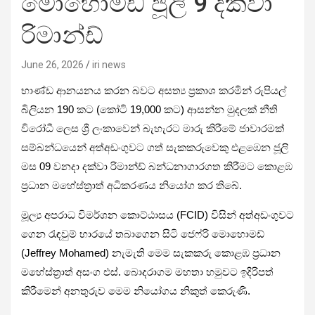
මොහොමඩ් ජූලි 9 දක්වා
රිමාන්ඩ්
June 26, 2026
iri news
භාණ්ඩ ආනයනය කරන බවට අසත්‍ය ප්‍රකාශ කරමින් රුපියල්
බිලියන 190 කට (කෝටි 19,000 කට) ආසන්න මුදලක් නීති
විරෝධී ලෙස ශ්‍රී ලංකාවෙන් බැහැරට මාරු කිරීමේ ජාවාරමක්
සම්බන්ධයෙන් අත්අඩංගුවට ගත් සැකකරුවෙකු එළඹෙන ජූලි
මස 09 වනදා දක්වා රිමාන්ඩ් බන්ධනාගාරගත කිරීමට කොළඹ
ප්‍රධාන මහේස්ත්‍රාත් අධිකරණය නියෝග කර තිබේ.
මූල්‍ය අපරාධ විමර්ශන කොට්ඨාසය (FCID) විසින් අත්අඩංගුවට
ගෙන රැඳවුම් භාරයේ තබාගෙන සිටි ජෙෆ්රි මොහොමඩ්
(Jeffrey Mohamed) නැමැති මෙම සැකකරු කොළඹ ප්‍රධාන
මහේස්ත්‍රාත් අසංග එස්. බොදරාගම මහතා හමුවට ඉදිරිපත්
කිරීමෙන් අනතුරුව මෙම නියෝගය නිකුත් කෙරුණි.