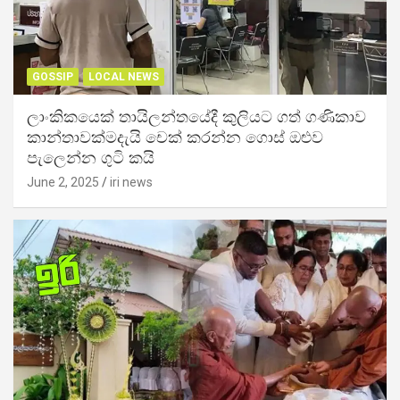
GOSSIP
LOCAL NEWS
ලාංකිකයෙක් තායිලන්තයේදී කුලියට ගත් ගණිකාව
කාන්තාවක්මදැයි චෙක් කරන්න ගොස් ඔළුව
පැලෙන්න ගුටි කයි
June 2, 2025
iri news