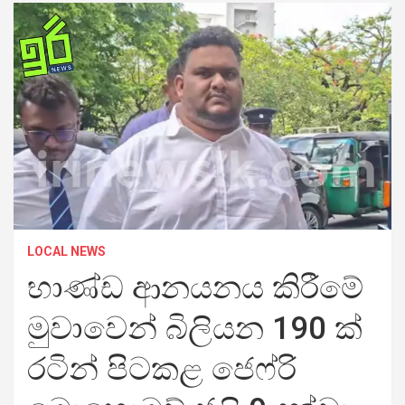
LOCAL NEWS
භාණ්ඩ ආනයනය කිරීමේ
මුවාවෙන් බිලියන 190 ක්
රටින් පිටකළ ජෙෆ්රි