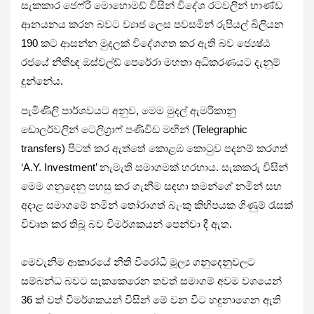
සැකකාර ජෙෆ්රි මොහොමඩ් විසින් විදේශ රටවලින් භාණ්ඩ
ආනයනය කරන බවට ව්‍යාජ ලෙස පවසමින් රුපියල් බිලියන
190 කට ආසන්න මුදලක් විදේශගත කර ඇති බව ජ්‍යෙෂ්ඨ
රජයේ නීතිඥ ඔස්වල්ඩ් පෙරේරා මහතා අධිකරණයට දැනුම්
දුන්නේය.
පැමිණිලි පාර්ශවයට අනුව, මෙම මුදල් ඇමරිකානු
ඩොලර්වලින් ටෙලිග්‍රාෆ් පණිවිඩ මඟින් (Telegraphic
transfers) පිටත් කර ඇත්තේ කොළඹ කොටුව පදනම් කරගත්
‘A.Y. Investment’ නැමැති සමාගමක් හරහාය. සැකකරු විසින්
මෙම ගනුදෙනු පහසු කර ගැනීම සඳහා තමන්ගේ නමින් සහ
අදාළ සමාගමේ නමින් තෝරාගත් බැංකු කිහිපයක ගිණුම් රැසක්
විවෘත කර තිබූ බව විමර්ශකයන් පෙන්වා දී ඇත.
මෙවැනිම ආකාරයේ නීති විරෝධී මූල්‍ය ගනුදෙනුවලට
සම්බන්ධ බවට සැකකෙරෙන තවත් සමාගම් අවම වශයෙන්
36 ක් වත් විමර්ශකයන් විසින් මේ වන විට හඳුනාගෙන ඇති