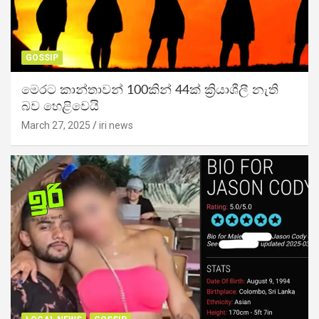
GOSSIP
මෙරට කාන්තාවන් 100කින් 44ක් ක්‍රියාශීලී නැති
බව හෙළිවෙයි
March 27, 2025
iri news