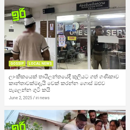
GOSSIP
LOCAL NEWS
ලාංකිකයෙක් තායිලන්තයේදී කුලියට ගත් ගණිකාව
කාන්තාවක්මදැයි චෙක් කරන්න ගොස් ඔළුව
පැලෙන්න ගුටි කයි
June 2, 2025
iri news