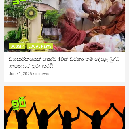
GOSSIP
LOCAL NEWS
ව්‍යාපාරිකයෙක් කෝටි 10ක් වටිනා තම දේපළ බුද්ධ
ශාසනයට පූජා කරයි
June 1, 2025
iri news