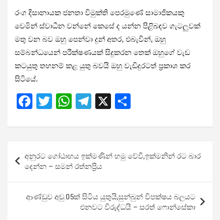
රංග දිසානායක ජනතා විමුක්ති පෙරමුණේ සාමාජිකයකු
වෙමින් ස්වාධීන වන්නේ කෙසේ ද යන්න පිළිබඳව ගැටලුවක්
මතු වන බව ඔහු පෙන්වා දුන් අතර, එබැවින්, ඔහු
සම්බන්ධයෙන් පරීක්ෂණයක් සිදුකරන තෙක් ඔහුගේ වැඩ
කටයුතු තහනම් කළ යුතු බවයි ඔහු වැඩිදුරටත් ප්‍රකාශ කර
සිටිය‍ේ.
F
T
W
T
X
S
a
wi
h
el
h
ce
tt
at
e
ar
b
er
s
gr
e
Post
අනුරට ගෝඨාභය ඉක්මණින් හමු වේවී,ඉක්මනින් රට බාර
o
A
a
navigation
දෙන්න – සමන් රත්නප්‍රිය
o
p
m
k
p
ආණ්ඩුව අවු.05ක් සිටිය යුතුයි,සුන්බුන් විපක්ෂය බලයට
එනවට විරුද්ධයි – සරත් ෆොන්සේකා