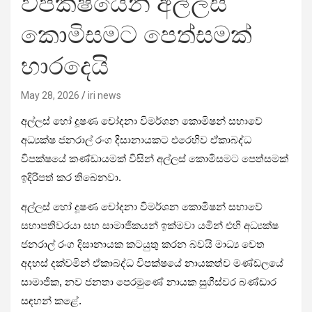
විපක්ෂයෙන් අල්ලස්
කොමිසමට පෙත්සමක්
භාරදෙයි
May 28, 2026
iri news
අල්ලස් හෝ දූෂණ චෝදනා විමර්ශන කොමිෂන් සභාවේ
අධ්‍යක්ෂ ජනරාල් රංග දිසානායකට එරෙහිව ඒකාබද්ධ
විපක්ෂයේ කණ්ඩායමක් විසින් අල්ලස් කොමිසමට පෙත්සමක්
ඉදිරිපත් කර තිබෙනවා.
අල්ලස් හෝ දූෂණ චෝදනා විමර්ශන කොමිෂන් සභාවේ
සභාපතිවරයා සහ සාමාජිකයන් ඉක්මවා යමින් එහි අධ්‍යක්ෂ
ජනරාල් රංග දිසානායක කටයුතු කරන බවයි මාධ්‍ය වෙත
අදහස් දක්වමින් ඒකාබද්ධ විපක්ෂයේ නායකත්ව මණ්ඩලයේ
සාමාජික, නව ජනතා පෙරමුණේ නායක සුගීස්වර බණ්ඩාර
සඳහන් කළේ.