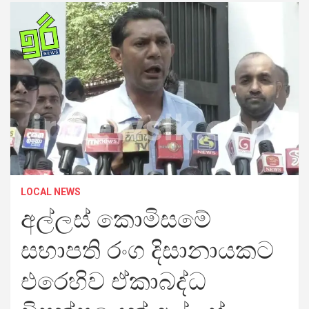
LOCAL NEWS
අල්ලස් කොමිසමේ
සභාපති රංග දිසානායකට
එරෙහිව ඒකාබද්ධ