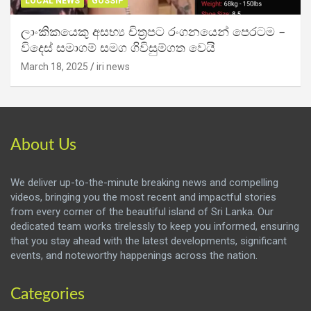
LOCAL NEWS
GOSSIP
ලාංකිකයෙකු අසභ්‍ය චිත්‍රපට රංගනයෙන් පෙරටම –
විදෙස් සමාගම් සමග ගිවිසුම්ගත වෙයි
March 18, 2025
iri news
About Us
We deliver up-to-the-minute breaking news and compelling
videos, bringing you the most recent and impactful stories
from every corner of the beautiful island of Sri Lanka. Our
dedicated team works tirelessly to keep you informed, ensuring
that you stay ahead with the latest developments, significant
events, and noteworthy happenings across the nation.
Categories