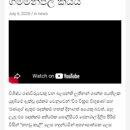
ගම්මන්පිල කියයි
July 6, 2026
iri news
විශිෂ්ට රණවිරුවෙකු වන බලපන්ති ලුතිනන් ශාන්ත ජයතිලක
යුදබිමේ දැක්වූ දස්කම් වෙනුවෙන් ‘වීර වික්‍රම විභූෂණ’ සහ
‘රණශූර’ ඇතුළු පදක්කම් හතක් දිනාගත් අයෙකු බවත්, ඔහු
ලැබූ එම පදක්කම් අතිරේක සොලිසිටර් ජෙනරාල් දිලීප පීරිස්
විසින් “තහඩු කෑලි” ලෙස හඳුන්වමින් අපහාසාත්මක ලෙස