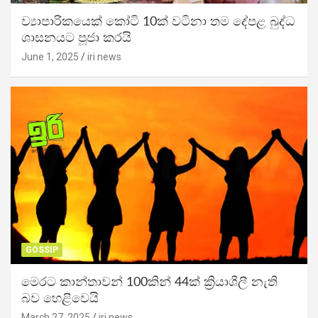
ව්‍යාපාරිකයෙක් කෝටි 10ක් වටිනා තම දේපළ බුද්ධ
ශාසනයට පූජා කරයි
June 1, 2025
iri news
GOSSIP
මෙරට කාන්තාවන් 100කින් 44ක් ක්‍රියාශීලී නැති
බව හෙළිවෙයි
March 27, 2025
iri news