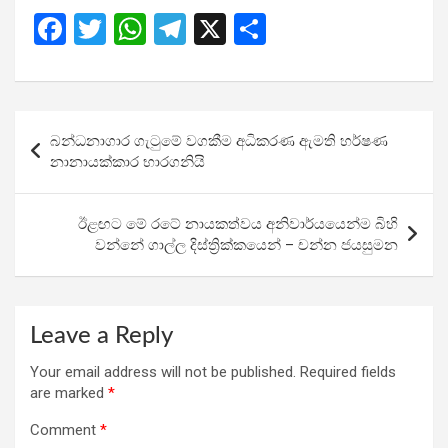
F
T
W
T
X
S
a
wi
h
el
h
ce
tt
at
e
ar
b
er
s
gr
e
Post
බන්ධනාගාර ගැටුමේ වගකීම අධිකරණ ඇමති හර්ෂණ
o
A
a
navigation
නානායක්කාර භාරගනියි
o
p
m
k
p
ඊළඟට මේ රටේ නායකත්වය අනිවාර්යයෙන්ම බිහි
වන්නේ ගාල්ල දිස්ත්‍රික්කයෙන් – චන්න ජයසුමන
Leave a Reply
Your email address will not be published.
Required fields
are marked
*
Comment
*