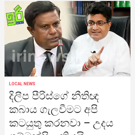
LOCAL NEWS
දිලීප පීරිස්ගේ නීතිඥ
කබාය ගැලවීමට අපි
කටයුතු කරනවා – උදය