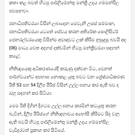
කතා කළ බවත් හිටපු පාර්ලිමේන්තු මන්ත්‍රී උදය ගම්මන්පිල
පවසනවා.
ජනාධිපතිවරයා විසින් ලබාදෙන මෙවැනි උසස් සම්මාන,
ජනාධිපතිවරයා යටතේ සේවය කරන අතිරේක සොලිසිටර්
ජෙනරල්වරයෙකු විසින්ම අවඥාවට ලක් කිරීම නුසුදුසු බවයි අද
(06) මාධ්‍ය වෙත අදහස් දක්වමින් හිටපු මන්ත්‍රීවරයා සඳහන්
කළේ.
නීතිඥයෙකු අධිකරණයේදී කරුණු දක්වන විට, වෙනත්
පාර්ශ්වයන්ට අපහාස නොකළ යුතු බවට වන ශ්‍රේෂ්ඨාධිකරණ
රීති 53 සහ 54 දිලීප පීරිස් විසින් උල්ලංඝනය කර ඇති බව ද
ඔහු සඳහන් කර සිටියා.
මෙම රීති දිගින් දිගටම උල්ලංඝනය කරමින් කටයුතු කරන
බැවින්, දිලීප පීරිස්ගේ නීතිඥභාවය අහෝසි කිරීමට සිදු වනු
ඇති බවයි හිටපු පාර්ලිමේන්තු මන්ත්‍රී උදය ගම්මන්පිල
වැඩිදුරටත් ප්‍රකාශ කර සිටියේ.