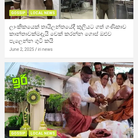
GOSSIP
LOCAL NEWS
ලාංකිකයෙක් තායිලන්තයේදී කුලියට ගත් ගණිකාව
කාන්තාවක්මදැයි චෙක් කරන්න ගොස් ඔළුව
පැලෙන්න ගුටි කයි
June 2, 2025
iri news
GOSSIP
LOCAL NEWS