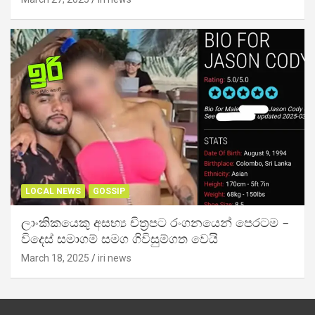
LOCAL NEWS
GOSSIP
ලාංකිකයෙකු අසභ්‍ය චිත්‍රපට රංගනයෙන් පෙරටම –
විදෙස් සමාගම් සමග ගිවිසුම්ගත වෙයි
March 18, 2025
iri news