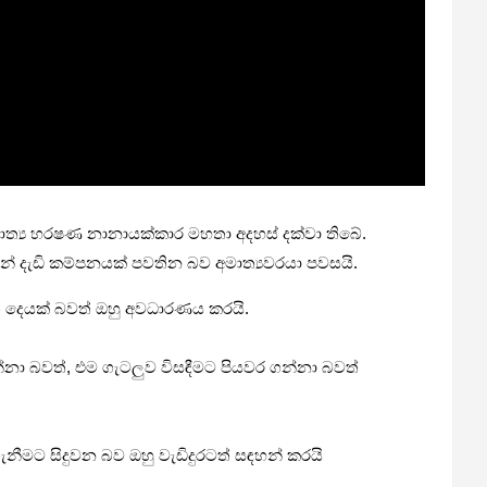
මාත්‍ය හරෂණ නානායක්කාර මහතා අදහස් දක්වා තිබේ.
ෙන් දැඩි කම්පනයක් පවතින බව අමාත්‍යවරයා පවසයි.
තු දෙයක් බවත් ඔහු අවධාරණය කරයි.
නා බවත්, එම ගැටලුව විසඳීමට පියවර ගන්නා බවත්
මට සිදුවන බව ඔහු වැඩිදුරටත් සඳහන් කරයි