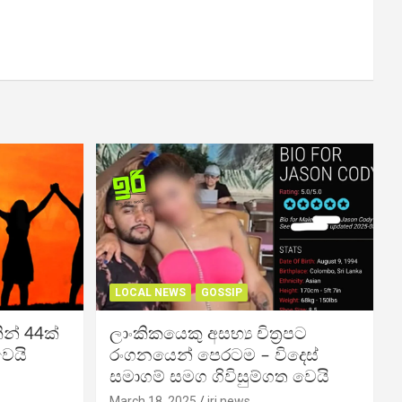
LOCAL NEWS
GOSSIP
න් 44ක්
ලාංකිකයෙකු අසභ්‍ය චිත්‍රපට
වෙයි
රංගනයෙන් පෙරටම – විදෙස්
සමාගම් සමග ගිවිසුම්ගත වෙයි
March 18, 2025
iri news