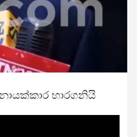
නායක්කාර භාරගනියි