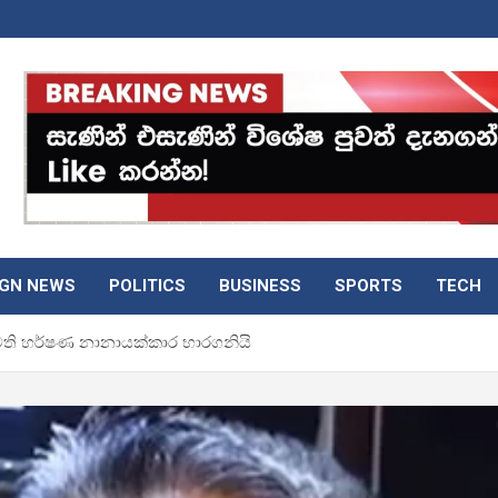
IGN NEWS
POLITICS
BUSINESS
SPORTS
TECH
ති හර්ෂණ නානායක්කාර භාරගනියි