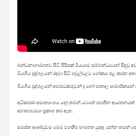
බන්ධනාගාරගතව සිටි පිරිසක් මියයාම සම්බන්ධයෙන් සිදුවූ
මියගිය පුද්ගලයන් රඳවා සිටි පවුල්වලට ශෝකය පළ කරන අතර,
මියගිය පුද්ගලයන් අපරාධකරුවන් ද හෝ පාතාල සාමාජිකයන් ද
අධිකරණ අමාත්‍යාංශය යනු තමන් යටතේ පවතින ආයතනයක් බැව
අමාත්‍යවරයා ප්‍රකාශ කර ඇත.
සමස්ත ආණ්ඩුවම මෙම වගකීම භාරගත යුතුද යන්න තමන් නොද