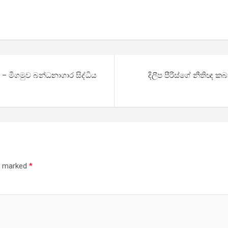
 – මීගමුව බන්ධනාගාර සිද්ධිය
දිලීප පීරිස්ගේ නීතිඥ 
re marked
*