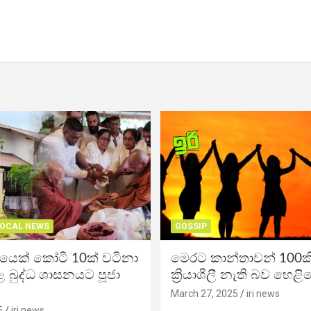
OCAL NEWS
GOSSIP
ිකයෙක් කෝටි 10ක් වටිනා
මෙරට කාන්තාවන් 100කි
 බුද්ධ ශාසනයට පූජා
ක්‍රියාශීලී නැති බව හෙළි
March 27, 2025
iri news
5
iri news