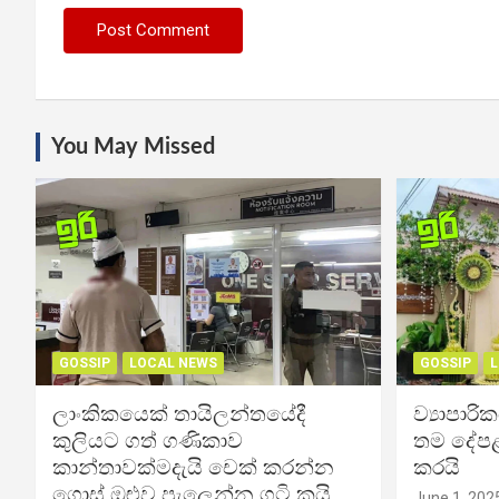
You May Missed
GOSSIP
LOCAL NEWS
GOSSIP
L
ලාංකිකයෙක් තායිලන්තයේදී
ව්‍යාපාර
කුලියට ගත් ගණිකාව
තම දේපළ
කාන්තාවක්මදැයි චෙක් කරන්න
කරයි
ගොස් ඔළුව පැලෙන්න ගුටි කයි
June 1, 202