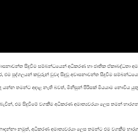
 අවාසනාවන්ත සිදුවීම සම්බන්ධයෙන් අධිකරණ හා ජාතික ඒකාබද්ධතා අ
 එම පුද්ගලයන් කවුරුන් වුවද සිදුවූ අවාසනාවන්ත සිදුවීම සම්බන්ධය
 යන්න තමන්ට අදාළ නැති බවත්, මිනිසුන් පිරිසක් මියයාම නොවිය යු
ින්, එම සිදුවීමේ වගකීම අධිකරණ අමාත්‍යවරයා ලෙස තමන් භාරගන්
න්නා නමුත්, අධිකරණ අමාත්‍යවරයා ලෙස තමන්ට එම වගකීම භාරගැනී