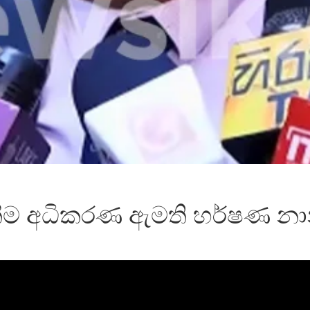
ීම අධිකරණ ඇමති හර්ෂණ නා