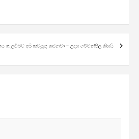
කබාය ගැලවීමට අපි කටයුතු කරනවා – උදය ගම්මන්පිල කියයි