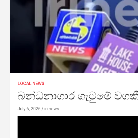
LOCAL NEWS
බන්ධනාගාර ගැටුමේ වගක
July 6, 2026
iri news