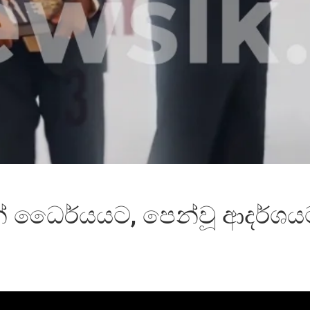
් ධෛර්යයට, පෙන්වූ ආදර්ශයට ස