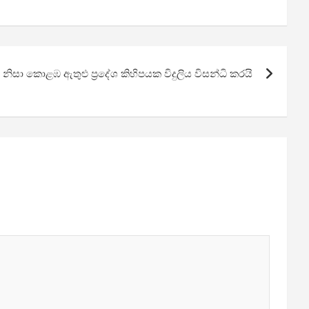
නිසා කොළඹ ඇතුළු ප්‍රදේශ කිහිපයක විදුලිය විසන්ධි කරයි