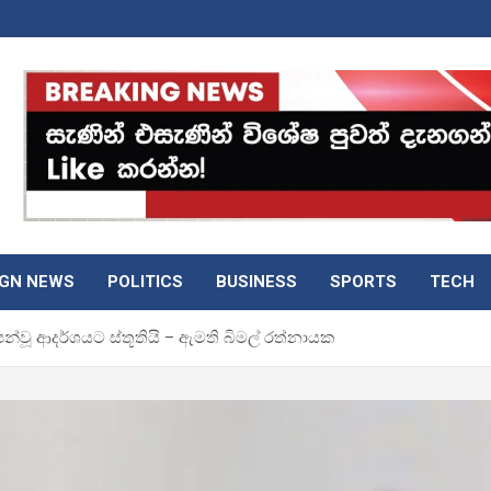
IGN NEWS
POLITICS
BUSINESS
SPORTS
TECH
්වූ ආදර්ශයට ස්තූතියි – ඇමති බිමල් රත්නායක