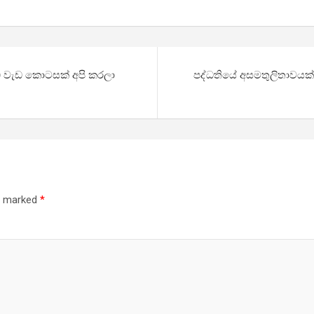
ඩි වැඩ කොටසක් අපි කරලා
පද්ධතියේ අසමතුලිතාවයක් 
re marked
*