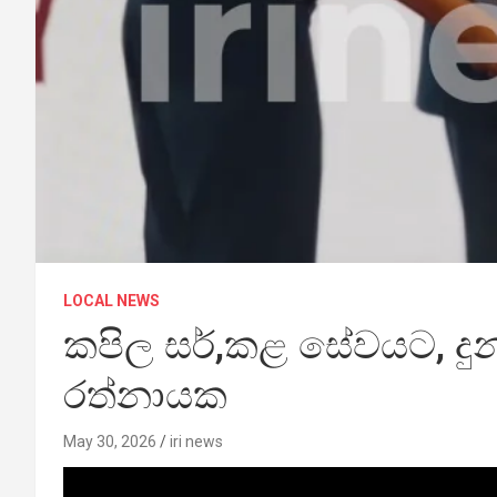
LOCAL NEWS
කපිල සර්,කළ සේවයට, දුන
රත්නායක
May 30, 2026
iri news