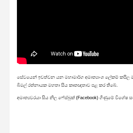
සේවයෙන් ඉවත්වන යන මහාමාර්ග අමාත්‍යාංශ ලේකම් කපිල මහ
බිමල් රත්නායක මහතා සිය කෘතඥතාව පළ කර තිබේ.
අමාත්‍යවරයා සිය නිල ෆේස්බුක් (Facebook) ගිණුමේ විශේ