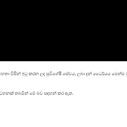
තා විසින් ඉටු කරන ලද සුවිශේෂී සේවය, ලබා දුන් ධෛර්යය මෙන්ම 
ෂ සටහනක් තබමින් මේ බව සඳහන් කර ඇත.