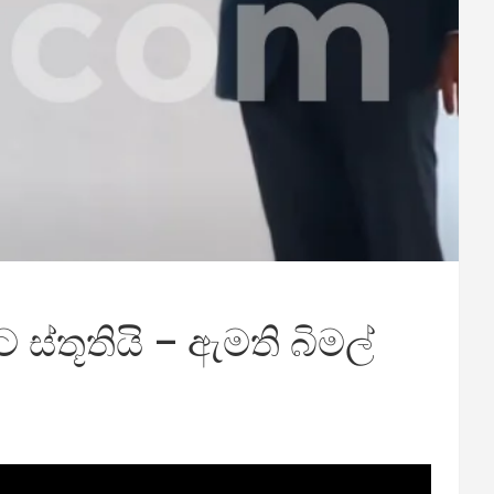
්තූතියි – ඇමති බිමල්