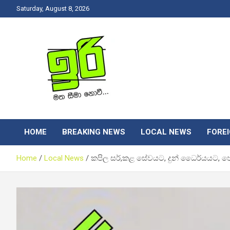
Skip
Saturday, August 8, 2026
to
content
Latest News Srilanka
Iri News
HOME
BREAKING NEWS
LOCAL NEWS
FORE
Home
Local News
කපිල සර්,කළ සේවයට, දුන් ධෛර්යයට, පෙන