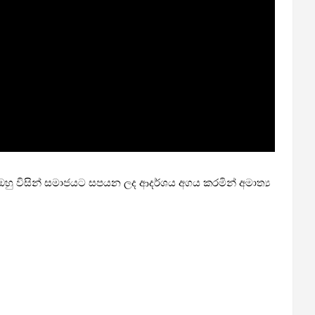
ඔහු විසින් සමාජයට සපයන ලද ආදර්ශය අගය කරමින් අමාත්‍ය