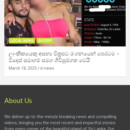
LOCAL NEWS
GOSSIP
ලාංකිකයෙකු අසභ්‍ය චිත්‍රපට රංගනයෙන් පෙරටම –
විදෙස් සමාගම් සමග ගිවිසුම්ගත වෙයි
March 18, 2025
iri news
About Us
We deliver up-to-the-minute breaking news and compelling
videos, bringing you the most recent and impactful stories
from every corner of the beautiful island of Sri Lanka. Our