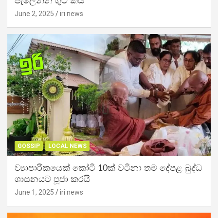
පැලෙන්න ගුටි කයි
June 2, 2025
iri news
GOSSIP
LOCAL NEWS
ව්‍යාපාරිකයෙක් කෝටි 10ක් වටිනා තම දේපළ බුද්ධ
ශාසනයට පූජා කරයි
June 1, 2025
iri news