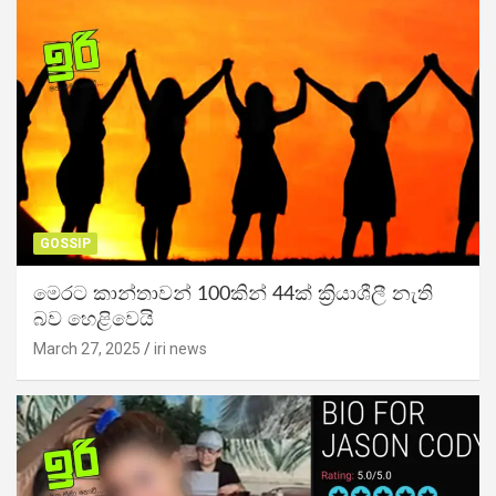
GOSSIP
මෙරට කාන්තාවන් 100කින් 44ක් ක්‍රියාශීලී නැති
බව හෙළිවෙයි
March 27, 2025
iri news