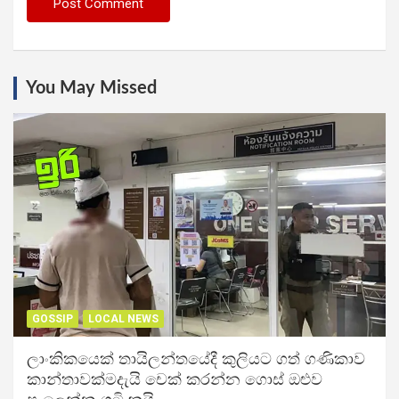
You May Missed
GOSSIP
LOCAL NEWS
ලාංකිකයෙක් තායිලන්තයේදී කුලියට ගත් ගණිකාව
කාන්තාවක්මදැයි චෙක් කරන්න ගොස් ඔළුව