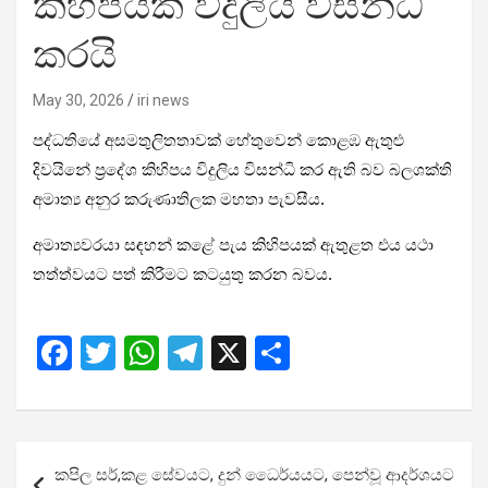
කිහිපයක විදුලිය විසන්ධි
කරයි
May 30, 2026
iri news
පද්ධතියේ අසමතුලිතතාවක් හේතුවෙන් කොළඹ ඇතුළු
දිවයිනේ ප්‍රදේශ කිහිපය විදුලිය විසන්ධි කර ඇති බව බලශක්ති
අමාත්‍ය අනුර කරුණාතිලක මහතා පැවසීය.
අමාත්‍යවරයා සඳහන් කළේ පැය කිහිපයක් ඇතුළත එය යථා
තත්ත්වයට පත් කිරීමට කටයුතු කරන බවය.
F
T
W
T
X
S
a
wi
h
el
h
ce
tt
at
e
ar
b
er
s
gr
e
Post
කපිල සර්,කළ සේවයට, දුන් ධෛර්යයට, පෙන්වූ ආදර්ශයට