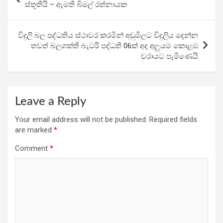
o
A
a
navigation
ස්තූතියි – ඇමති බිමල් රත්නායක
o
p
m
k
p
විදුලි බල පද්ධතිය ස්ථාවර කරමින් අඩුමිලට විදුලිය දෙන්න
තවත් බලශක්ති බැටරි පද්ධති 06ක් අද අලුයම කොළඹ
වරායට පැමිණෙයි
Leave a Reply
Your email address will not be published.
Required fields
are marked
*
Comment
*