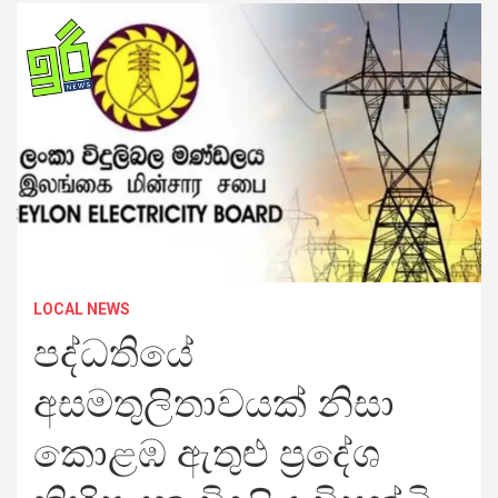
LOCAL NEWS
පද්ධතියේ
අසමතුලිතාවයක් නිසා
කොළඹ ඇතුළු ප්‍රදේශ