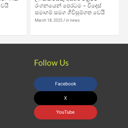
වෙයි
රංගනයෙන් පෙරටම – විදෙස්
සමාගම් සමග ගිවිසුම්ගත වෙයි
March 18, 2025
iri news
Follow Us
Facebook
X
YouTube