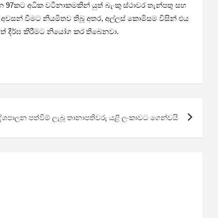
න 97කට අධික වටිනාකමකින් යුත් බැංකු ස්ථාවර තැන්පතු සහ
 අවසන් වීමට නියමිතව තිබූ අතර, අල්ලස් කොමිසම විසින් එය
් දීර්ඝ කිරීමට නියෝග කර තිබෙනවා.
ේශපාලන පත්වීම් ලැබූ තානාපතිවරු යළි ලංකාවට ගෙන්වයි