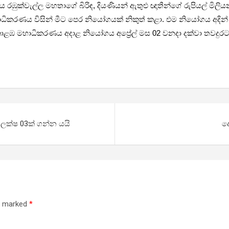
ක්වැල්ල මහතාගේ බිරිඳ, දියණියන් ඇතුළු ඥාතීන්ගේ රුපියල් මිලිය
හාධිකරණය විසින් මීට පෙර නියෝගයක් නිකුත් කළා. එම නියෝගය අදින්
ොළඹ මහාධිකරණය අදාළ නියෝගය අප්‍රේල් මස 02 වනදා දක්වා තවදුරටත
 ලක්ෂ 03ක් ගන්න යයි
ද
re marked
*