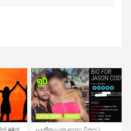
LOCAL NEWS
GOSSIP
න් 44ක්
ලාංකිකයෙකු අසභ්‍ය චිත්‍රපට