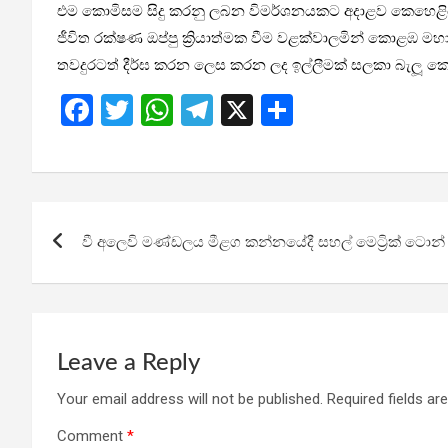
එම කොමිසම සිදු කරනු ලබන විමර්ශනයකට අදාළව කෙහෙළිය රඹු
ජීවිත රක්ෂණ ඔප්පු ක්‍රියාත්මක වීම වළක්වාලමින් කොළඹ ම
තවදුරටත් දීර්ඝ කරන ලෙස කරන ලද ඉල්ලීමක් සලකා බැලූ ක
F
T
W
T
X
S
a
wi
h
el
h
ce
tt
at
e
ar
b
er
s
gr
e
Post
o
A
a
වී අලෙවි මණ්ඩලය මීළග කන්නයේදී සහල් මෙට්‍රික් ටොන්
navigation
o
p
m
k
p
Leave a Reply
Your email address will not be published.
Required fields a
Comment
*