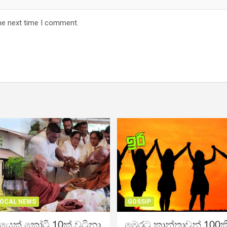
he next time I comment.
OCAL NEWS
GOSSIP
ිකයෙක් කෝටි 10ක් වටිනා
මෙරට කාන්තාවන් 100කි