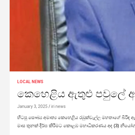
LOCAL NEWS
කෙහෙළිය ඇතුළු පවුලේ අය
January 3, 2025
iri news
හිටපු සෞඛ්‍ය අමාත්‍ය කෙහෙළිය රඹුක්වැල්ල මහතාගේ බිරිඳ ඇ
මාස තුනක් දීර්ඝ කිරීමට කොළඹ මහාධිකරණය අද (3) නියෝග