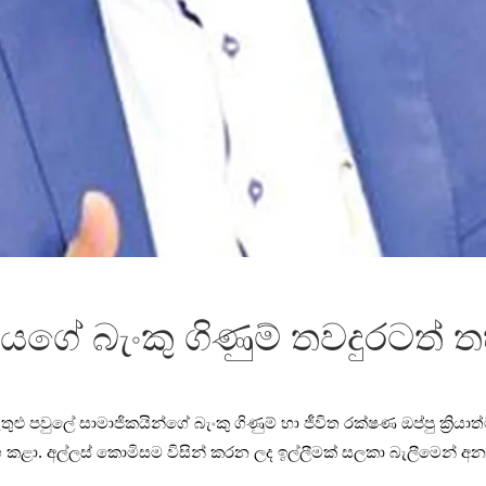
ගේ බැංකු ගිණුම් තවදුරටත් 
තුළු පවුලේ සාමාජිකයින්ගේ බැංකු ගිණුම් හා ජීවිත රක්ෂණ ඔප්පු ක්‍
 කළා. අල්ලස් කොමිසම විසින් කරන ලද ඉල්ලීමක් සලකා බැලීමෙන් අන