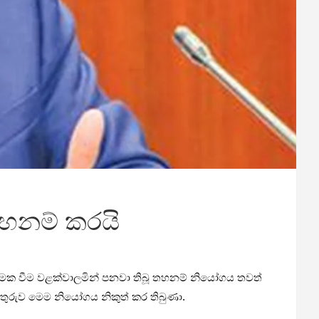
තහනම් කරයි
රියාත්මක වීම වළක්වාලමින් පනවා තිබූ තහනම් නියෝගය තවත්
තුරුව මෙම නියෝගය නිකුත් කර තිබුණා.