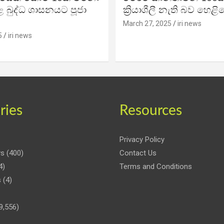
 බුද්ධ ශාසනයට පූජා
ක්‍රියාශීලී නැති බව හෙළි
March 27, 2025
iri news
5
iri news
ries
Resources
Privacy Policy
ws
(400)
Contact Us
4)
Terms and Conditions
s
(4)
9,556)